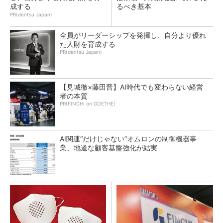
成する
るべき基本
PR(dentsu Japan)
全員がリーダーシップを発揮し、自分より優れ
た人財を育成する
PR(dentsu Japan)
【見城徹×藤田晋】AI時代でも変わらない経営
者の本質
PR(FINCHI on GOETHE)
AI関連“だけじゃない”オムロンの制御機器事
業、地道な顧客基盤強化が結実