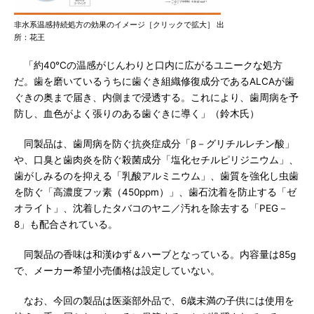
非水系温感持続処方の効果のイメージ［クリックで拡大］ 出
所：花王
「約40℃の温感がじんわりと口内に広がるユニークな処方
だ。歯を磨いているうちに歯ぐき組織修復成分であるALCAが歯
ぐきの奥まで届き、内側まで浸透する。これにより、歯周病を予
防し、血色がよく張りのある歯ぐきに導く」（鈴木氏）
同製品は、歯周病を防ぐ抗炎症成分「β－グリチルレチン酸」
や、口臭と歯肉炎を防ぐ殺菌成分「塩化セチルピリジニウム」、
歯がしみるのを抑える「乳酸アルミニウム」、歯質を強化し虫歯
を防ぐ「高濃度フッ素（450ppm）」、歯石沈着を防止する「ゼ
オライト」、沈着したタバコのヤニ／汚れを除去する「PEG－
8」も配合されている。
同製品の香味は和漢ゆず＆ハーブとなっている。内容量は85g
で、メーカー希望小売価格は設定していない。
なお、今回の製品は医薬部外品で、6歳未満の子供には使用を