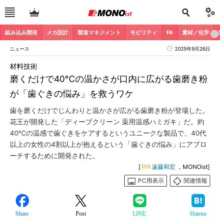
組み込み開発
メカ設計
製造マネジメント
モビリティ
FA
素材／化学
ニュース
2025年9月26日
材料技術
磨くだけで40℃の温かさが口内に広がる歯磨き粉
が「歯ぐきの悩み」を救うワケ
歯を磨くだけでじんわりと温かさが広がる歯磨き粉が登場した。
花王が開発した「ディープクリーン 薬用温感ハミガキ」だ。約
40℃の温感で歯ぐきをケアするというユニークな製品で、40代
以上の女性の4割以上が抱えるという「歯ぐきの悩み」にアプロ
ーチするために開発された。
[
遠藤和宏
，MONOist]
PC用表示
関連情報
Share
Post
LINE
Hatena