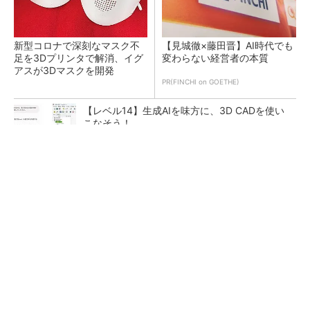
新型コロナで深刻なマスク不
【見城徹×藤田晋】AI時代でも
足を3Dプリンタで解消、イグ
変わらない経営者の本質
アスが3Dマスクを開発
PR(FINCHI on GOETHE)
【レベル14】生成AIを味方に、3D CADを使い
こなそう！
令和8年熊本地震による工場への影響まとめ
狭小な駐車場に、シャープがポールカメラ式製
品発表 市場シェア10％目指す