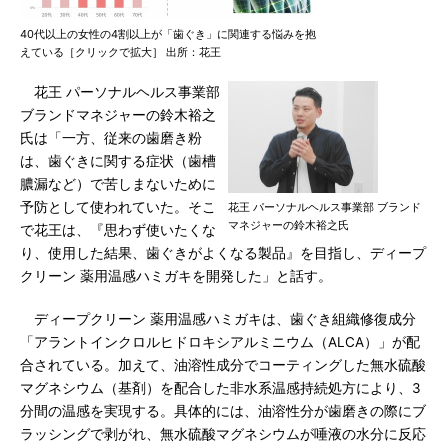
40代以上の女性の4割以上が「歯ぐき」に関連する悩みを抱
えている［クリックで拡大］ 出所：花王
花王 パーソナルヘルス事業部
ブランドマネジャーの鈴木裕之
氏は「一方、従来の歯磨き粉
は、歯ぐきに関する症状（歯槽
膿漏など）で苦しまないために
予防として使われていた。そこ
花王 パーソナルヘルス事業部 ブランド
マネジャーの鈴木裕之氏
で花王は、『思わず使いたくな
り、使用した結果、歯ぐきがよくなる製品』を目指し、ディープ
クリーン 薬用温感ハミガキを開発した」と話す。
ディープクリーン 薬用温感ハミガキは、歯ぐき組織修復成分
「アラントインクロルヒドロキシアルミニウム（ALCA）」が配
合されている。加えて、油溶性成分でコーティングした無水硫酸
マグネシウム（基剤）を配合した非水系温感持続処方により、3
分間の温感を実現する。具体的には、油溶性分が歯磨きの際にブ
ラッシングで剥がれ、無水硫酸マグネシウムが唾液の水分に反応