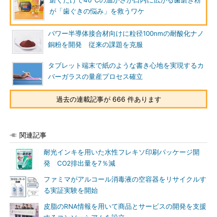
磨くだけで40℃の温かさが口内に広がる歯磨き粉
が「歯ぐきの悩み」を救うワケ
パワー半導体接合材向けに粒径100nmの耐酸化ナノ
銅粉を開発 従来の課題を克服
タブレット端末で紙のような書き心地を実現するカ
バーガラスの量産プロセス確立
過去の連載記事が 666 件あります
関連記事
耐光インキを用いた水性フレキソ印刷パッケージ開
発 CO2排出量を7％減
ファミマがアルコール消毒液の空容器をリサイクルす
る実証実験を開始
皮脂のRNA情報を用いて商品とサービスの開発を支援