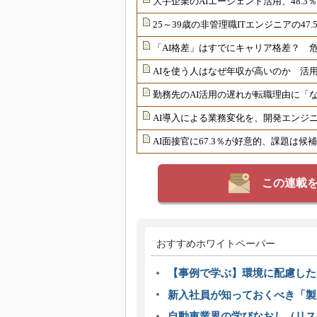
大手企業のAIエージェント活用、48.3
25～39歳の非管理職ITエンジニアの4
「AI格差」はすでにキャリア格差？ 危
AIを使う人はなぜ年収が高いのか 活用
勤務先のAI活用の遅れが転職理由に「
AI導入による業務変化を、開発エンジニ
AI面接官に67.3％が好意的、課題は
この連載
おすすめホワイトペーパー
【事例で学ぶ】環境に配慮した
新入社員が知っておくべき「製
自動車業界の学びなおし（リス