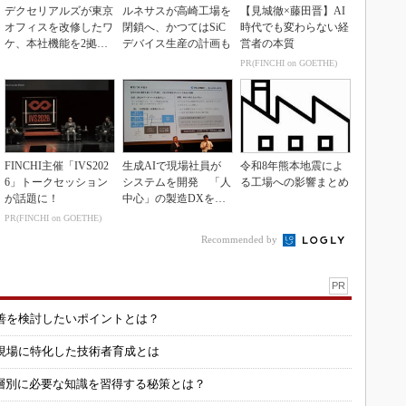
デクセリアルズが東京
ルネサスが高崎工場を
【見城徹×藤田晋】AI
オフィスを改修したワ
閉鎖へ、かつてはSiC
時代でも変わらない経
ケ、本社機能を2拠点
デバイス生産の計画も
営者の本質
に
PR(FINCHI on GOETHE)
FINCHI主催「IVS202
生成AIで現場社員が
令和8年熊本地震によ
6」トークセッション
システムを開発 「人
る工場への影響まとめ
が話題に！
中心」の製造DXを自
走させた3社の方法
PR(FINCHI on GOETHE)
Recommended by
PR
善を検討したいポイントとは？
現場に特化した技術者育成とは
層別に必要な知識を習得する秘策とは？