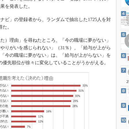
3Dプリンタ
産業オープンネット展
結果を発表した。
デジタルツインとCAE
ビ」の登録者から、ランダムで抽出した1725人を対
S＆OP
得た。
インダストリー4.0
イノベーション
た）理由」を尋ねたところ、「今の職場に夢がない」
製造業ビッグデータ
「やりがいを感じられない」（31％）、「給与が上がら
。「今の職場に夢がない」は、「給与が上がらない」を
メイドインジャパン
の優先順位が徐々に変化していることがうかがえる。
植物工場
知財マネジメント
2
海外生産
グローバル設計・開発
制御セキュリティ
新型コロナへの対応