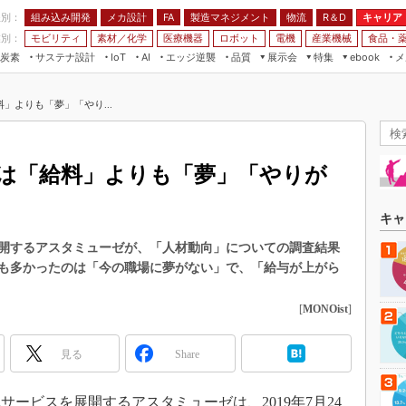
程別：
組み込み開発
メカ設計
製造マネジメント
物流
R＆D
キャリア
FA
業別：
モビリティ
素材／化学
医療機器
ロボット
電機
産業機械
食品・
炭素
サステナ設計
エッジ逆襲
品質
展示会
特集
メ
IoT
AI
ebook
伝承
組み込み開発
CEATEC
読者調査まとめ
編集後記
」よりも「夢」「やり...
JIMTOF
保全
メカ設計
つながるクルマ
組込み/エッジ コンピューティング
ス
 AI
製造マネジメント
5G
展＆IoT/5Gソリューション展
VR／AR
FA
は「給料」よりも「夢」「やりが
IIFES
モビリティ
フィールドサービス
国際ロボット展
素材／化学
FPGA
キャ
ジャパンモビリティショー
組み込み画像技術
開するアスタミューゼが、「人材動向」についての調査結果
TECHNO-FRONTIER
も多かったのは「今の職場に夢がない」で、「給与が上がら
組み込みモデリング
人テク展
Windows Embedded
[
MONOist
]
スマート工場EXPO
車載ソフト開発
EdgeTech+
見る
Share
ISO26262
日本ものづくりワールド
無償設計ツール
AUTOMOTIVE WORLD
ービスを展開するアスタミューゼは、2019年7月24