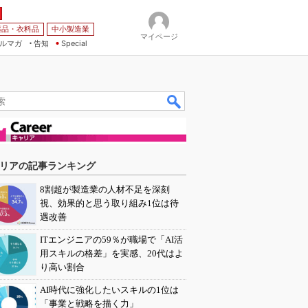
薬品・衣料品
中小製造業
マイページ
ルマガ
告知
Special
リアの記事ランキング
8割超が製造業の人材不足を深刻
視、効果的と思う取り組み1位は待
遇改善
ITエンジニアの59％が職場で「AI活
用スキルの格差」を実感、20代はよ
り高い割合
AI時代に強化したいスキルの1位は
「事業と戦略を描く力」