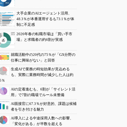
大手企業のAIエージェント活用、
48.3％が本番運用するも73.1％が体
制に不足感
2026年春の転職市場は「買い手市
場」と求職者の約6割が実感
就職活動中の20代の75％が「GX分野の
仕事に興味がない」と回答
生成AIで業務の時短効果が見込める
も、実際に業務時間が減少した人は約
5％
AIの定着進むも、6割が「サイレント活
用」で7割の職場でルール未整備
AI面接官に67.3％が好意的、課題は候補
者を引き付ける魅力
AI導入による中途採用人数への影響、
「変化がある」が半数を超える