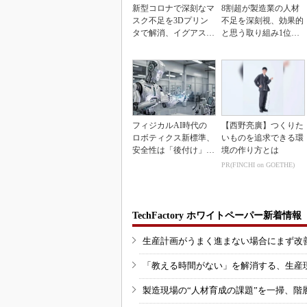
新型コロナで深刻なマ
8割超が製造業の人材
スク不足を3Dプリン
不足を深刻視、効果的
タで解消、イグアスが
と思う取り組み1位は
3Dマスクを開発
待遇改善
フィジカルAI時代の
【西野亮廣】つくりた
ロボティクス新標準、
いものを追求できる環
安全性は「後付け」で
境の作り方とは
なく「設計の核心」
PR(FINCHI on GOETHE)
TechFactory ホワイトペーパー新着情報
生産計画がうまく進まない場合にまず改
「教える時間がない」を解消する、生産
製造現場の“人材育成の課題”を一掃、階