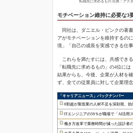
転職先に求めるもの 出典：アス
モチベーション維持に必要な3
同社は、ダニエル・ピンクの著書『
アがモチベーションを維持するのに
境」「自己の成長を実感できる仕
これらを満たすには、共感できる
「転職先に求めるもの」の4位には
結果からも、今後、企業が人材を確
ず、全ての従業員に対して企業理
「キャリアニュース」バックナンバー
8割超が製造業の人材不足を深刻視、効
ITエンジニアの59％が職場で「AI活
働き方改革で業務時間が減った設計者の