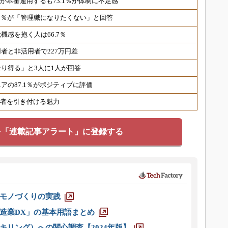
％が本番運用するも73.1％が体制に不足感
7.5％が「管理職になりたくない」と回答
機感を抱く人は66.7％
者と非活用者で227万円差
なり得る」と3人に1人が回答
アの87.1％がポジティブに評価
候補者を引き付ける魅力
を「連載記事アラート」に登録する
モノづくりの実践
造業DX」の基本用語まとめ
キリング）への関心調査【2024年版】