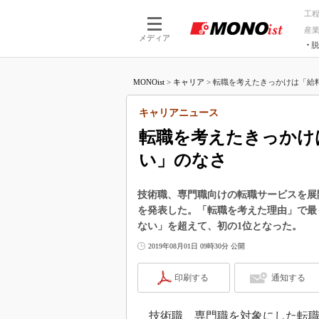
工
産
メディア
脱
つながる技術
AI×技術
MONOist
>
キャリア
>
転職を考えたきっかけは「給料
つながる工場
AI×設備
つながるサービ
Physical
キャリアニュース
転職を考えたきっかけ
い」のなさ
技術職、専門職向けの転職サービスを展
を発表した。「転職を考えた理由」で最
ない」を超えて、初の1位となった。
2019年08月01日 09時30分 公開
印刷する
通知する
技術職、専門職を対象にした転職サ