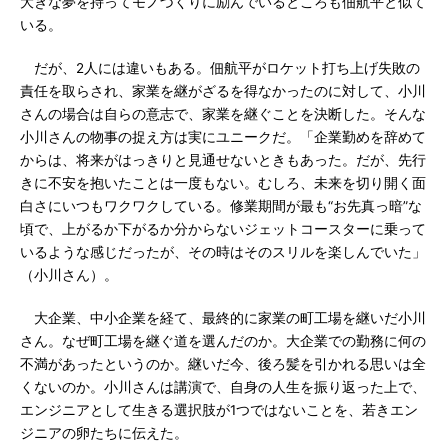
大きな夢を持ってモノづくりに励んでいるところも佃航平と似て
いる。
だが、2人には違いもある。佃航平がロケット打ち上げ失敗の
責任を取らされ、家業を継がざるを得なかったのに対して、小川
さんの場合は自らの意志で、家業を継ぐことを決断した。そんな
小川さんの物事の捉え方は実にユニークだ。「企業勤めを辞めて
からは、将来がはっきりと見通せないときもあった。だが、先行
きに不安を抱いたことは一度もない。むしろ、未来を切り開く面
白さにいつもワクワクしている。修業期間が最も“お先真っ暗”な
頃で、上がるか下がるか分からないジェットコースターに乗って
いるような感じだったが、その時はそのスリルを楽しんでいた」
（小川さん）。
大企業、中小企業を経て、最終的に家業の町工場を継いだ小川
さん。なぜ町工場を継ぐ道を選んだのか。大企業での勤務に何の
不満があったというのか。継いだ今、後ろ髪を引かれる思いは全
くないのか。小川さんは講演で、自身の人生を振り返った上で、
エンジニアとして生きる選択肢が1つではないことを、若きエン
ジニアの卵たちに伝えた。