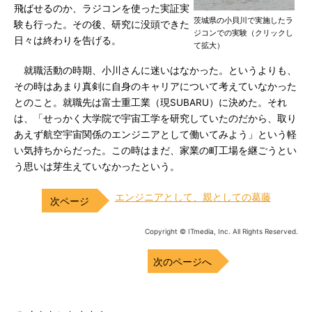
飛ばせるのか、ラジコンを使った実証実
茨城県の小貝川で実施したラ
験も行った。その後、研究に没頭できた
ジコンでの実験（クリックし
日々は終わりを告げる。
て拡大）
就職活動の時期、小川さんに迷いはなかった。というよりも、
その時はあまり真剣に自身のキャリアについて考えていなかった
とのこと。就職先は富士重工業（現SUBARU）に決めた。それ
は、「せっかく大学院で宇宙工学を研究していたのだから、取り
あえず航空宇宙関係のエンジニアとして働いてみよう」という軽
い気持ちからだった。この時はまだ、家業の町工場を継ごうとい
う思いは芽生えていなかったという。
エンジニアとして、親としての葛藤
Copyright © ITmedia, Inc. All Rights Reserved.
次のページへ