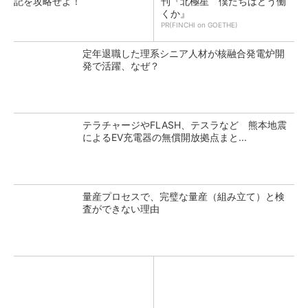
記を攻略せよ！
刊『北極星 僕たちはどう働
くか』
PR(FINCHI on GOETHE)
定年退職した理系シニア人材が核融合発電炉開
発で活躍、なぜ？
テラチャージやFLASH、テスラなど 熊本地震
によるEV充電器の無償開放拠点まと...
量産プロセスで、完璧な量産（組み立て）と検
査ができない理由