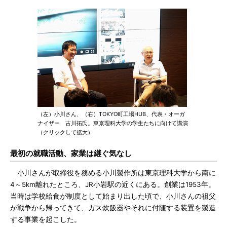
（左）小川さん、（右）TOKYO町工場HUB、代表・オーガ
ナイザー 古川拓氏。東京理科大学の学生たちに向けて講演
（クリックして拡大）
最初の就職活動、家業は継ぐ気なし
小川さんが取締役を務める小川製作所は東京理科大学から南に
4～5km離れたところ、JR小岩駅の近くにある。創業は1953年。
当時は学校給食が制度として始まり出した頃で、小川さんの祖父
が戦争から帰ってきて、ガス炊飯器やそれに付随する装置を製造
する事業を起こした。