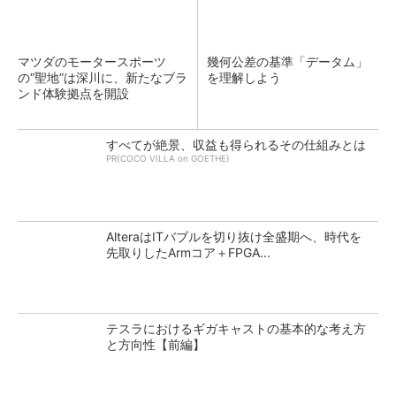
マツダのモータースポーツ
幾何公差の基準「データム」
の“聖地”は深川に、新たなブラ
を理解しよう
ンド体験拠点を開設
すべてが絶景、収益も得られるその仕組みとは
PR(COCO VILLA on GOETHE)
AlteraはITバブルを切り抜け全盛期へ、時代を
先取りしたArmコア＋FPGA...
テスラにおけるギガキャストの基本的な考え方
と方向性【前編】