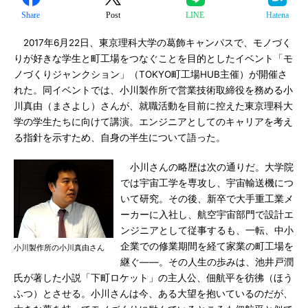
Share
Post
LINE
Hatena
2017年6月22日、東京理科大学の葛飾キャンパスで、モノづく
りが好きな学生と町工場をつなぐことを目的としたイベント「モ
ノづくりジャンクション」（TOKYO町工場HUB主催）が開催さ
れた。同イベントでは、小川製作所で営業技術取締役を務める小
川真由（まさよし）さんが、就職活動を目前に控えた東京理科大
学の学生たちに向けて講演。エンジニアとしてのキャリアを考え
る指針を示すため、自身の半生について語った。
小川さんの略歴は次の通りだ。大学院
では宇宙工学を専攻し、宇宙輸送機につ
いて研究。その後、新卒で大手重工業メ
ーカーに入社し、航空宇宙部門で設計エ
ンジニアとして従事するも、一転、中小
企業での修業期間を経て家業の町工場を
小川製作所の小川真由さん
継ぐ――。その人生の歩みは、池井戸潤
氏が著した小説「下町ロケット」の主人公、佃航平を彷彿（ほう
ふつ）とさせる。小川さんは今、ある大望を抱いているのだが、