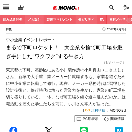
組み込み開発
メカ設計
製造マネジメント
モビリティ
FA
素材／化学
特集
2017年7月7日
中小企業イベントレポート
まるで下町ロケット！ 大企業を捨て町工場を継
ぎ手にした“ワクワク”する生き方
（1/3 ページ）
東京都の下町、葛飾区にある小川製作所の小川真由（まさよし）
さん。新卒で大手重工業メーカーに就職するも、家業を継ぐため
に中小企業に転職して修行。現在、メーカー勤務時代に習得した
設計技術と、修行時代に培った営業力を生かし、家業の町工場を
切り盛りしている。一体、なぜ町工場を継ぐ道を選んだのか。就
職活動を控えた学生たちを前に、小川さん本人が語った。
[
辻村祐揮
，MONOist]
PC用表示
関連情報