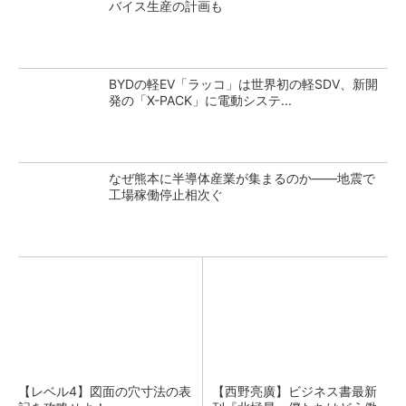
バイス生産の計画も
BYDの軽EV「ラッコ」は世界初の軽SDV、新開
発の「X-PACK」に電動システ...
なぜ熊本に半導体産業が集まるのか――地震で
工場稼働停止相次ぐ
【レベル4】図面の穴寸法の表
【西野亮廣】ビジネス書最新