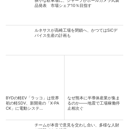
狭小な駐車場に、シャープがポールカメラ式製
品発表 市場シェア10％目指す
ルネサスが高崎工場を閉鎖へ、かつてはSiCデ
バイス生産の計画も
BYDの軽EV「ラッコ」は世界
なぜ熊本に半導体産業が集ま
初の軽SDV、新開発の「X-PA
るのか――地震で工場稼働停
CK」に電動システ...
止相次ぐ
チームが本音で意見を交わし合い、多様な人財