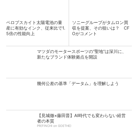
ペロブスカイト太陽電池の量
ソニーグループがタムロン買
産に有効なインク、従来比で1.
収を提案、その狙いは？ CF
5倍の性能向上
Oがコメント
マツダのモータースポーツの“聖地”は深川に、
新たなブランド体験拠点を開設
幾何公差の基準「データム」を理解しよう
【見城徹×藤田晋】AI時代でも変わらない経営
者の本質
PR(FINCHI on GOETHE)