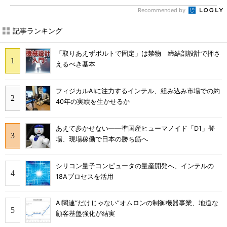
Recommended by
記事ランキング
「取りあえずボルトで固定」は禁物 締結部設計で押さ
えるべき基本
フィジカルAIに注力するインテル、組み込み市場での約
40年の実績を生かせるか
あえて歩かせない――準国産ヒューマノイド「D1」登
場、現場稼働で日本の勝ち筋へ
シリコン量子コンピュータの量産開発へ、インテルの
18Aプロセスを活用
AI関連“だけじゃない”オムロンの制御機器事業、地道な
顧客基盤強化が結実