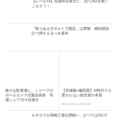
【レベル14】生成AIを味方に、3D CADを使い
こなそう！
「取りあえずボルトで固定」は禁物 締結部設
計で押さえるべき基本
狭小な駐車場に、シャープが
【見城徹×藤田晋】AI時代でも
ポールカメラ式製品発表 市
変わらない経営者の本質
場シェア10％目指す
PR(FINCHI on GOETHE)
ルネサスが高崎工場を閉鎖へ、かつてはSiCデ