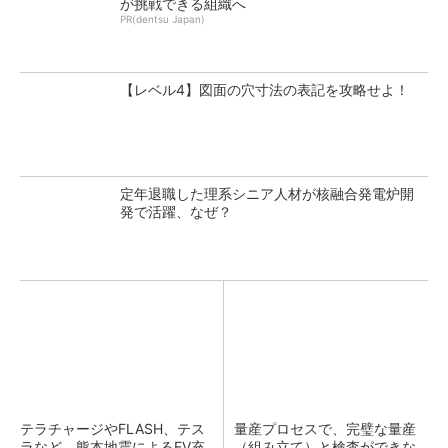
が挑戦できる組織へ
PR(dentsu Japan)
【レベル4】図面の穴寸法の表記を攻略せよ！
定年退職した理系シニア人材が核融合発電炉開
発で活躍、なぜ？
テラチャージやFLASH、テス
量産プロセスで、完璧な量産
ラなど 熊本地震によるEV充
（組み立て）と検査ができな