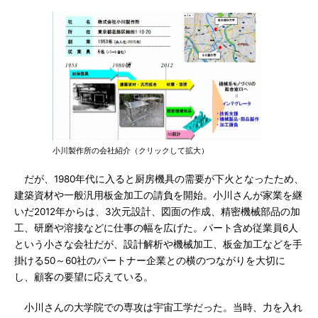
小川製作所の会社紹介（クリックして拡大）
だが、1980年代に入ると厨房機具の需要が下火となったため、
建築資材や一般汎用板金加工の請負を開始。小川さんが家業を継
いだ2012年からは、3次元設計、図面の作成、精密機械部品の加
工、研磨や溶接などに仕事の幅を広げた。パート含め従業員6人
という小さな会社だが、設計解析や機械加工、板金加工などを手
掛ける50～60社のパートナー企業との横のつながりを大切に
し、顧客の要望に応えている。
小川さんの大学院での専攻は宇宙工学だった。当時、力を入れ