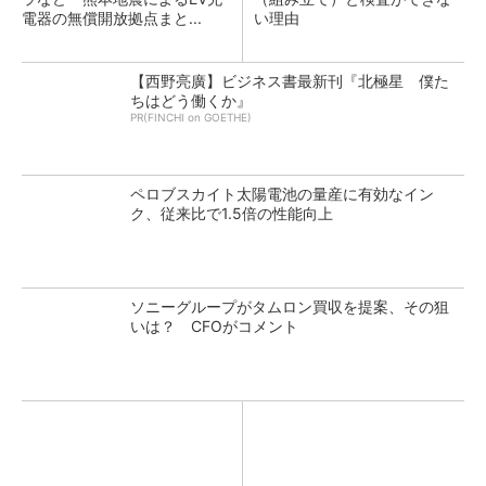
電器の無償開放拠点まと...
い理由
【西野亮廣】ビジネス書最新刊『北極星 僕た
ちはどう働くか』
PR(FINCHI on GOETHE)
ペロブスカイト太陽電池の量産に有効なイン
ク、従来比で1.5倍の性能向上
ソニーグループがタムロン買収を提案、その狙
いは？ CFOがコメント