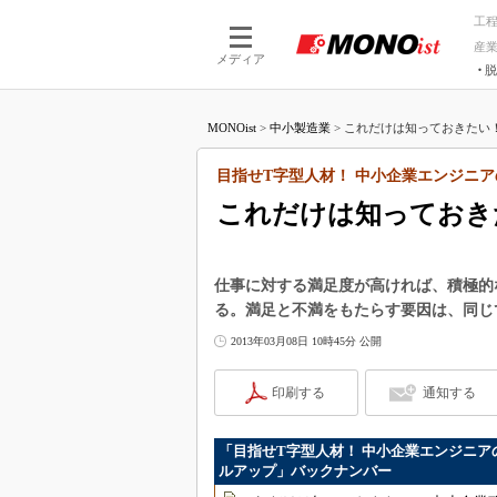
工
産
メディア
脱
つながる技術
AI×技術
MONOist
>
中小製造業
>
これだけは知っておきたい！ 
つながる工場
AI×設備
つながるサービ
Physical
目指せT字型人材！ 中小企業エンジニア
これだけは知っておき
仕事に対する満足度が高ければ、積極的
る。満足と不満をもたらす要因は、同じ
2013年03月08日 10時45分 公開
印刷する
通知する
「目指せT字型人材！ 中小企業エンジニア
ルアップ」バックナンバー