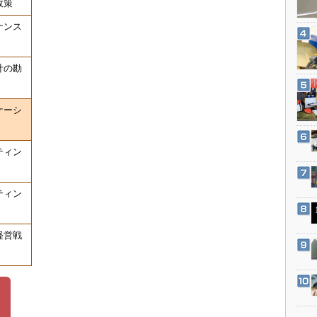
政策
3Dプリンタ
産業オープンネット展
ナンス
デジタルツインとCAE
S＆OP
計の勘
インダストリー4.0
イノベーション
ケーシ
製造業ビッグデータ
メイドインジャパン
ティン
植物工場
知財マネジメント
ティン
海外生産
グローバル設計・開発
経営戦
制御セキュリティ
新型コロナへの対応