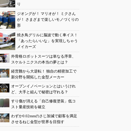
り
ジオングが！ マリオが！ ミクさん
が！ さまざまで楽しいモノづくりの
形
焼き鳥グリルに脳波で動く車イス！
「あったらいいな」を実現しちゃう
メイカーズ
外骨格ロボットスーツは単なる序章、
スケルトニクスの本当の夢とは？
経営難から大逆転！ 独自の精密加工で
新分野を開拓した金型メーカー
オープンイノベーションとはいうけれ
ど、大手と組んで秘密は守れる？
すり傷が消える「自己修復塗装」低コ
スト量産技術を確立
わずか0.02mmのさじ加減で顧客を満足
させるねじ金型が世界を目指す