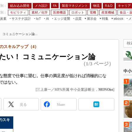
程別：
組み込み開発
メカ設計
製造マネジメント
物流
R＆D
キャリア
FA
業別：
モビリティ
素材／化学
医療機器
ロボット
電機
産業機械
食品・
炭素
サステナ設計
エッジ逆襲
品質
展示会
特集
メ
IoT
AI
ebook
伝承
組み込み開発
CEATEC
読者調査まとめ
編集後記
コミュニケーション論...
JIMTOF
保全
メカ設計
つながるクルマ
組込み/エッジ コンピューティング
ス
 AI
製造マネジメント
5G
のスキルアップ（4）
展＆IoT/5Gソリューション展
VR／AR
FA
たい！ コミュニケーション論
IIFES
モビリティ
フィールドサービス
（1/3 ページ）
国際ロボット展
素材／化学
FPGA
中小
ジャパンモビリティショー
な態度で仕事に望む。仕事の満足度が低ければ消極的にな
組み込み画像技術
ではない。
TECHNO-FRONTIER
組み込みモデリング
[三上康一／MPA所属 中小企業診断士，
MONOist
]
人テク展
Windows Embedded
スマート工場EXPO
見る
Share
車載ソフト開発
EdgeTech+
ISO26262
のスキ
日本ものづくりワールド
無償設計ツール
AUTOMOTIVE WORLD