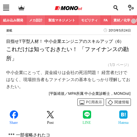
組み込み開発
メカ設計
製造マネジメント
モビリティ
FA
素材／化学
連載
2013年5月24日
目指せT字型人材！ 中小企業エンジニアのスキルアップ（6）
これだけは知っておきたい！ 「ファイナンスの勘
所」
（1/3 ページ）
中小企業にとって、資金繰りは会社の死活問題！ 経営者だけで
はなく、現場担当者もファイナンスの基本をしっかり理解してお
きたい。
[平阪靖規／MPA所属 中小企業診断士，MONOist]
PC用表示
関連情報
Share
Post
LINE
Hatena
*** 一部省略されたコ