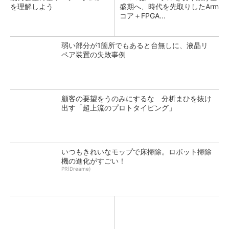
を理解しよう
盛期へ、時代を先取りしたArm
コア＋FPGA...
弱い部分が1箇所でもあると台無しに、液晶リ
ペア装置の失敗事例
顧客の要望をうのみにするな 分析まひを抜け
出す「超上流のプロトタイピング」
いつもきれいなモップで床掃除。ロボット掃除
機の進化がすごい！
PR(Dreame)