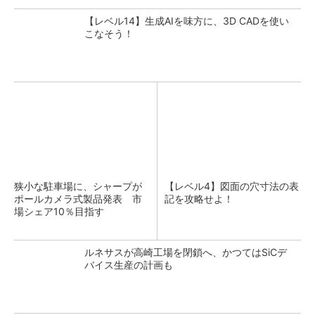
【レベル14】生成AIを味方に、3D CADを使い
こなそう！
狭小な駐車場に、シャープが
【レベル4】図面の穴寸法の表
ポールカメラ式製品発表 市
記を攻略せよ！
場シェア10％目指す
ルネサスが高崎工場を閉鎖へ、かつてはSiCデ
バイス生産の計画も