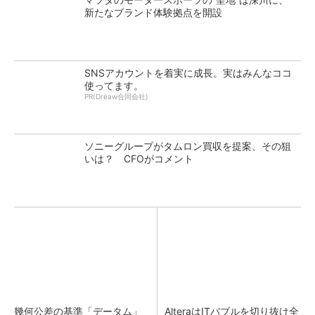
新たなブランド体験拠点を開設
SNSアカウントを着実に成長。実はみんなココ
使ってます。
PR(Dreaw合同会社)
ソニーグループがタムロン買収を提案、その狙
いは？ CFOがコメント
幾何公差の基準「データム」
AlteraはITバブルを切り抜け全