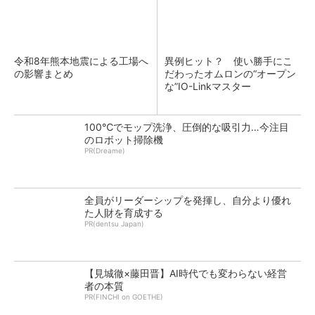
令和8年熊本地震による工場へ
異例ヒット？ 使い勝手にこ
の影響まとめ
だわったオムロンの“オープン
な”IO-Linkマスター
100℃でモップ洗浄、圧倒的な吸引力…今注目
のロボット掃除機
PR(Dreame)
全員がリーダーシップを発揮し、自分より優れ
た人財を育成する
PR(dentsu Japan)
【見城徹×藤田晋】AI時代でも変わらない経営
者の本質
PR(FINCHI on GOETHE)