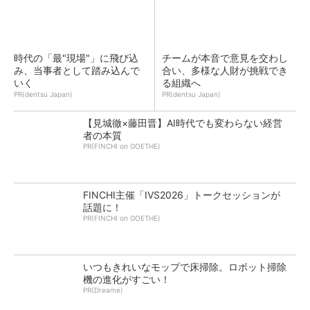
時代の「最"現場"」に飛び込
チームが本音で意見を交わし
み、当事者として踏み込んで
合い、多様な人財が挑戦でき
いく
る組織へ
PR(dentsu Japan)
PR(dentsu Japan)
【見城徹×藤田晋】AI時代でも変わらない経営
者の本質
PR(FINCHI on GOETHE)
FINCHI主催「IVS2026」トークセッションが
話題に！
PR(FINCHI on GOETHE)
いつもきれいなモップで床掃除。ロボット掃除
機の進化がすごい！
PR(Dreame)