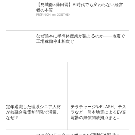
【見城徹×藤田晋】AI時代でも変わらない経営
者の本質
PR(FINCHI on GOETHE)
なぜ熊本に半導体産業が集まるのか――地震で
工場稼働停止相次ぐ
定年退職した理系シニア人材
テラチャージやFLASH、テス
が核融合発電炉開発で活躍、
ラなど 熊本地震によるEV充
なぜ？
電器の無償開放拠点まと...
マツダのモータースポーツの“聖地”は深川に、