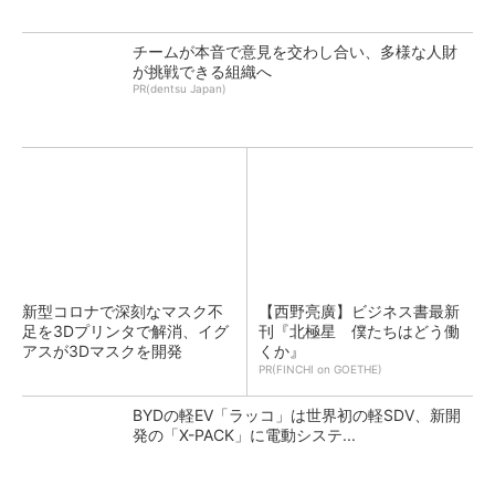
チームが本音で意見を交わし合い、多様な人財
が挑戦できる組織へ
PR(dentsu Japan)
新型コロナで深刻なマスク不
【西野亮廣】ビジネス書最新
足を3Dプリンタで解消、イグ
刊『北極星 僕たちはどう働
アスが3Dマスクを開発
くか』
PR(FINCHI on GOETHE)
BYDの軽EV「ラッコ」は世界初の軽SDV、新開
発の「X-PACK」に電動システ...