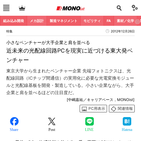
組み込み開発
メカ設計
製造マネジメント
モビリティ
FA
素材／化学
特集
2012年12月26日
小さなベンチャーが大手企業と肩を並べる
近未来の光配線回路PCを現実に近づける東大発ベ
ンチャー
東京大学から生まれたベンチャー企業 先端フォトニクスは、光
配線回路（ICチップ間通信）の実用化に必要な光電変換モジュー
ルと光配線基板を開発・製造している。小さい企業ながら、大手
企業と肩を並べるほどの注目度だ。
[中嶋嘉祐／キャリアベース，MONOist]
PC用表示
関連情報
Share
Post
LINE
Hatena