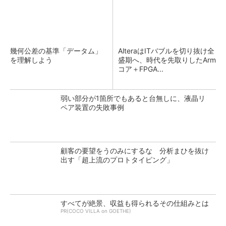
幾何公差の基準「データム」
AlteraはITバブルを切り抜け全
を理解しよう
盛期へ、時代を先取りしたArm
コア＋FPGA...
弱い部分が1箇所でもあると台無しに、液晶リ
ペア装置の失敗事例
顧客の要望をうのみにするな 分析まひを抜け
出す「超上流のプロトタイピング」
すべてが絶景、収益も得られるその仕組みとは
PR(COCO VILLA on GOETHE)