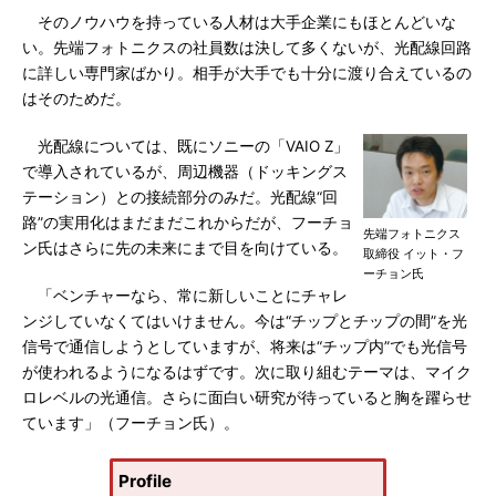
そのノウハウを持っている人材は大手企業にもほとんどいな
い。先端フォトニクスの社員数は決して多くないが、光配線回路
に詳しい専門家ばかり。相手が大手でも十分に渡り合えているの
はそのためだ。
光配線については、既にソニーの「VAIO Z」
で導入されているが、周辺機器（ドッキングス
テーション）との接続部分のみだ。光配線“回
路”の実用化はまだまだこれからだが、フーチョ
先端フォトニクス
ン氏はさらに先の未来にまで目を向けている。
取締役 イット・フ
ーチョン氏
「ベンチャーなら、常に新しいことにチャレ
ンジしていなくてはいけません。今は“チップとチップの間”を光
信号で通信しようとしていますが、将来は“チップ内”でも光信号
が使われるようになるはずです。次に取り組むテーマは、マイク
ロレベルの光通信。さらに面白い研究が待っていると胸を躍らせ
ています」（フーチョン氏）。
Profile