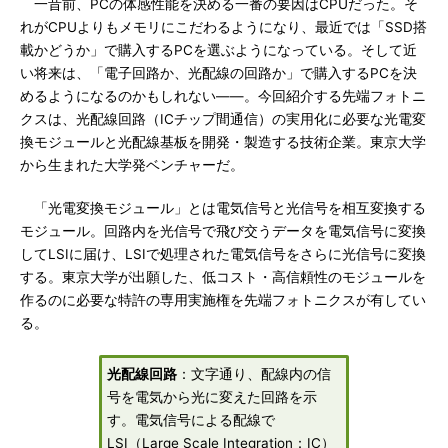
一昔前、PCの体感性能を決める一番の要因はCPUだった。そ
れがCPUよりもメモリにこだわるようになり、最近では「SSD搭
載かどうか」で購入するPCを選ぶようになっている。そして近
い将来は、「電子回路か、光配線の回路か」で購入するPCを決
めるようになるのかもしれない――。今回紹介する先端フォトニ
クスは、光配線回路（ICチップ間通信）の実用化に必要な光電変
換モジュールと光配線基板を開発・製造する技術企業。東京大学
から生まれた大学発ベンチャーだ。
「光電変換モジュール」とは電気信号と光信号を相互変換する
モジュール。回路内を光信号で飛び交うデータを電気信号に変換
してLSIに届け、LSIで処理された電気信号をさらに光信号に変換
する。東京大学が出願した、低コスト・高信頼性のモジュールを
作るのに必要な特許の専用実施権を先端フォトニクスが有してい
る。
光配線回路
：文字通り、配線内の信
号を電気から光に変えた回路を示
す。電気信号による配線で
LSI（Large Scale Integration：IC）