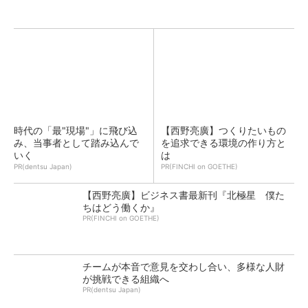
時代の「最"現場"」に飛び込
【西野亮廣】つくりたいもの
み、当事者として踏み込んで
を追求できる環境の作り方と
いく
は
PR(dentsu Japan)
PR(FINCHI on GOETHE)
【西野亮廣】ビジネス書最新刊『北極星 僕た
ちはどう働くか』
PR(FINCHI on GOETHE)
チームが本音で意見を交わし合い、多様な人財
が挑戦できる組織へ
PR(dentsu Japan)