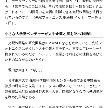
す。データセンターの消費電気量は既に膨大です。時代の流れか
ら、IT業界でもエコは大切。それで性能を数十～数百倍に引き上
げられる上に、消費電力を大幅に削減できる光配線回路が注目さ
れているのです」（先端フォトニクス 取締役 イット・フーチョ
ン氏）。
小さな大学発ベンチャーが大手企業と肩を並べる理由
光配線回路の研究開発はIBMやNECなども進めている。先端フ
ォトニクスはそうした大手企業と肩を並べ、主要なプレーヤーと
目されているのだが、ベンチャー企業がそれほどの注目を浴びて
いるのはなぜなのだろうか。
理由は大きく3つある。
まず東京大学 先端科学技術研究センター所長である中野義昭
教授の研究室が先端フォトニクスの母体になっていることだ。中
野教授は光配線回路分野の第一人者。国際的な学会でも基調講演
を務めた実績がある。
次に、先に触れたように、量産化のめどを立てていることが挙