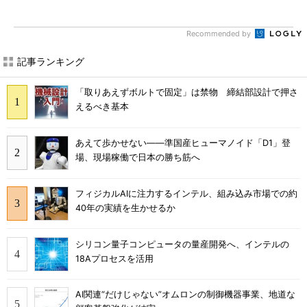
Recommended by
記事ランキング
「取りあえずボルトで固定」は禁物 締結部設計で押さ
えるべき基本
あえて歩かせない――準国産ヒューマノイド「D1」登
場、現場稼働で日本の勝ち筋へ
フィジカルAIに注力するインテル、組み込み市場での約
40年の実績を生かせるか
シリコン量子コンピュータの量産開発へ、インテルの
18Aプロセスを活用
AI関連“だけじゃない”オムロンの制御機器事業、地道な