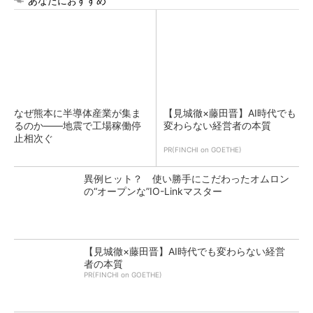
あなたにおすすめ
なぜ熊本に半導体産業が集ま
【見城徹×藤田晋】AI時代でも
るのか――地震で工場稼働停
変わらない経営者の本質
止相次ぐ
PR(FINCHI on GOETHE)
異例ヒット？ 使い勝手にこだわったオムロン
の“オープンな”IO-Linkマスター
【見城徹×藤田晋】AI時代でも変わらない経営
者の本質
PR(FINCHI on GOETHE)