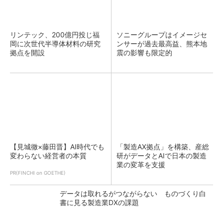
リンテック、200億円投じ福
ソニーグループはイメージセ
岡に次世代半導体材料の研究
ンサーが過去最高益、熊本地
拠点を開設
震の影響も限定的
【見城徹×藤田晋】AI時代でも
「製造AX拠点」を構築、産総
変わらない経営者の本質
研がデータとAIで日本の製造
業の変革を支援
PR(FINCHI on GOETHE)
データは取れるがつながらない ものづくり白
書に見る製造業DXの課題