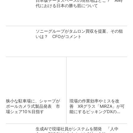
日本版データスペースの現在地はどこ？ AI時
代における日本の勝ち筋について
ソニーグループがタムロン買収を提案、その狙
いは？ CFOがコメント
狭小な駐車場に、シャープが
現場の作業効率やミスを改
ポールカメラ式製品発表 市
善 XRグラス「MiRZA」が可
場シェア10％目指す
能にするピッキングDXの...
生成AIで現場社員がシステムを開発 「人中