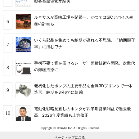
顧客基盤強化が結実
ルネサスが高崎工場を閉鎖へ、かつてはSiCデバイス生
産の計画も
いくら部品を集めても納期が遅れる不思議、「納期順守
率」に潜むワナ
手術不要で音を届けるレーザー照射技術を開発、次世代
の難聴治療に
老朽化したポンプの主要部品を金属3Dプリンタで一体
造形、納期を3分の1に短縮
電動化戦略見直しのホンダが四半期営業利益で過去最
高、2026年度業績も上方修正
Copyright © ITmedia Inc. All Rights Reserved.
ページトップに戻る