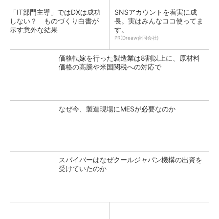
「IT部門主導」ではDXは成功
SNSアカウントを着実に成
しない？ ものづくり白書が
長。実はみんなココ使ってま
示す意外な結果
す。
PR(Dreaw合同会社)
価格転嫁を行った製造業は8割以上に、原材料
価格の高騰や米国関税への対応で
なぜ今、製造現場にMESが必要なのか
スパイバーはなぜクールジャパン機構の出資を
受けていたのか