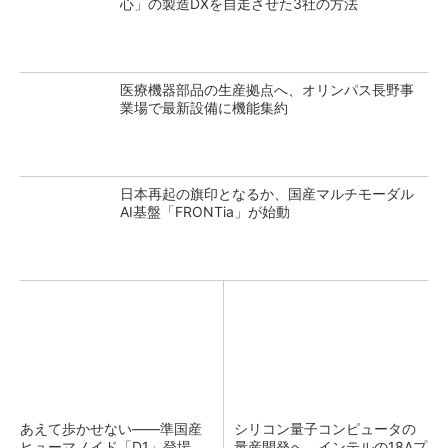
心」の製造DXを自走させた3社の方法
医療機器部品の生産拠点へ、オリンパス長野事
業場で最新設備に機能集約
日本再起の旗印となるか、国産マルチモーダル
AI基盤「FRONTia」が始動
あえて歩かせない――準国産
シリコン量子コンピュータの
ヒューマノイド「D1」登場、
量産開発へ、インテルの18Aプ