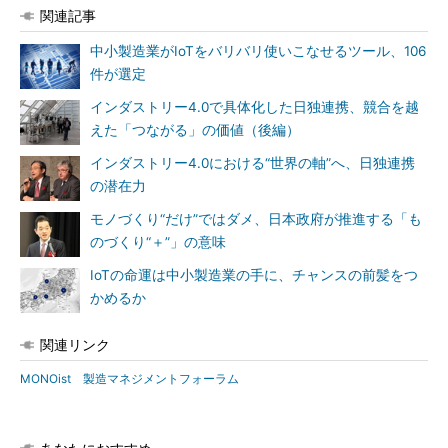
関連記事
中小製造業がIoTをバリバリ使いこなせるツール、106
件が選定
インダストリー4.0で具体化した日独連携、競合を越
えた「つながる」の価値（後編）
インダストリー4.0における“世界の軸”へ、日独連携
の潜在力
モノづくり“だけ”ではダメ、日本政府が推進する「も
のづくり“＋”」の意味
IoTの命運は中小製造業の手に、チャンスの前髪をつ
かめるか
関連リンク
MONOist 製造マネジメントフォーラム