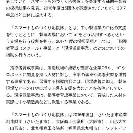
募していた「スマートものづくり応援隊」を実施する補助事業者
の採択結果を発表。2016年度は5団体が認定されていたが、2017
年度は21団体に拡大する。
「スマートものづくり応援隊」とは、中小製造業のIT化の支援
を行うとともに、製造現場においてIoTをどう活用すべきかとい
う支援を行う役割を担う。2017年度の採択要項としては、「指導
者育成（スクール）事業」と「現場派遣事業」の2つについての
補助を行うという。
指導者育成事業は、製造現場の経験が豊富な企業OBや、IoTや
ロボットに知見を持つ人材に対し、座学の講座や現場実習を運営
する事業である。習得する指導内容には、現場改善に加え、製造
現場などへのITやロボット導入支援を含むことを条件としてい
る。現場派遣事業は、指導者育成事業において、育成した人材を
実際に中小製造業などに派遣する事業である。
「スマートものづくり応援隊」は2016年度は、さいたま市産業
創造財団（さいたま市）、大阪商工会議所（大阪市）、山形大学
（山形市）、北九州商工会議所（福岡県北九州市）、ソフトピア