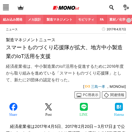
組み込み開発
メカ設計
製造マネジメント
モビリティ
FA
素材／化学
ニュース
2017年4月7日
製造マネジメントニュース
スマートものづくり応援隊が拡大、地方中小製造
業のIoT活用を支援
経済産業省は、中小製造業のIoT活用を促進するために2016年度
から取り組みを進めている「スマートものづくり応援隊」とし
て、新たに21団体の認定を行った。
[
三島一孝
，MONOist]
PC用表示
関連情報
Share
Post
LINE
Hatena
経済産業省は2017年4月5日、2017年2月20日～3月17日まで公