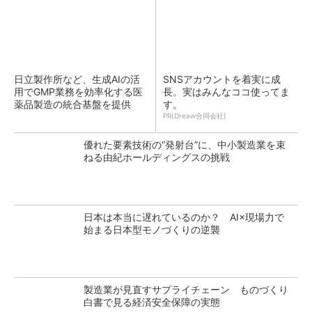
日立製作所など、生成AIの活
SNSアカウントを着実に成
用でGMP業務を効率化する医
長。実はみんなココ使ってま
薬品製造の統合基盤を提供
す。
PR(Dreaw合同会社)
優れた要素技術の“発射台”に、中小製造業を束
ねる由紀ホールディングスの挑戦
日本は本当に遅れているのか？ AI×現場力で
始まる日本型モノづくりの逆襲
製造業が見直すサプライチェーン ものづくり
白書で見る経済安全保障の実態