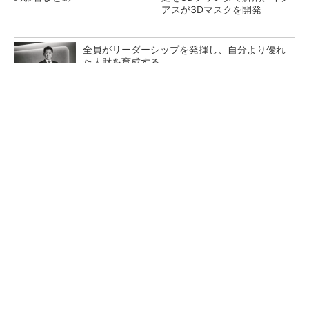
アスが3Dマスクを開発
全員がリーダーシップを発揮し、自分より優れ
た人財を育成する
PR(dentsu Japan)
【レベル14】生成AIを味方に、3D CADを使い
こなそう！
狭小な駐車場に、シャープがポールカメラ式製
品発表 市場シェア10％目指す