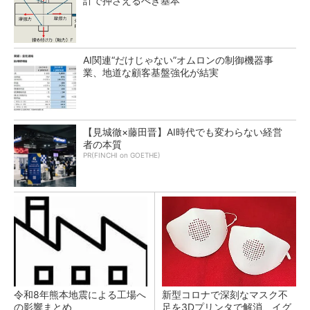
計で押さえるべき基本
AI関連“だけじゃない”オムロンの制御機器事
業、地道な顧客基盤強化が結実
【見城徹×藤田晋】AI時代でも変わらない経営
者の本質
PR(FINCHI on GOETHE)
令和8年熊本地震による工場へ
新型コロナで深刻なマスク不
の影響まとめ
足を3Dプリンタで解消、イグ