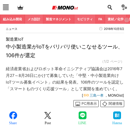
組み込み開発
メカ設計
製造マネジメント
モビリティ
FA
素材／化学
ニュース
2016年10月5日
製造業IoT
中小製造業がIoTをバリバリ使いこなせるツール、
106件が選定
（1/2 ページ）
経済産業省およびロボット革命イニシアティブ協議会は2016年7
月27～8月26日にかけて募集していた「中堅・中小製造業向け
IoTツール募集イベント」の結果を発表。106件のツールを認定し
「スマートものづくり応援ツール」として展開を進めていく。
[
三島一孝
，MONOist]
PC用表示
関連情報
Share
Post
LINE
Hatena