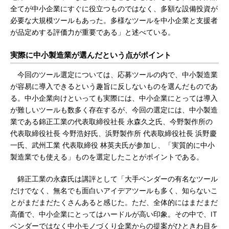
全てが中小企業にすぐに役立つものではなく、多額な設備投資が
必要な大規模ツールもあった。多様なツールを中小企業と支援者
が品定めする評価力が重要である」と述べている。
実際に中小製造業が選んだという点がポイント
今回のツール選定については、応募ツールの内で、中小製造業
が容易に導入できるという趣旨に反しないものを選んだものであ
る。中小企業向けといっても実際には、中小企業にとっては導入
が難しいツールも数多く存在するが、今回の選定には、中小製造
業である錦正工業の代表取締役社長 永森久之氏、今野製作所の
代表取締役社長 今野浩好氏、浜野製作所 代表取締役社長 浜野慶
一氏、武州工業 代表取締役 林英夫氏が参加し、「実質的に中小
製造業でも使える」ものを選定したことがポイントである。
錦正工業の永森氏は講評として「大手ベンダーの有名なツール
だけでなく、無名でも面白いアイデアツールも多く、知らないこ
とがまだまだたくさんあると感じた。ただ、全体的にはまだまだ
高価で、中小企業にとってはハードルが高い印象。その中で、IT
ベンダーではなく中小モノづくり企業からの提案がひときわ目を