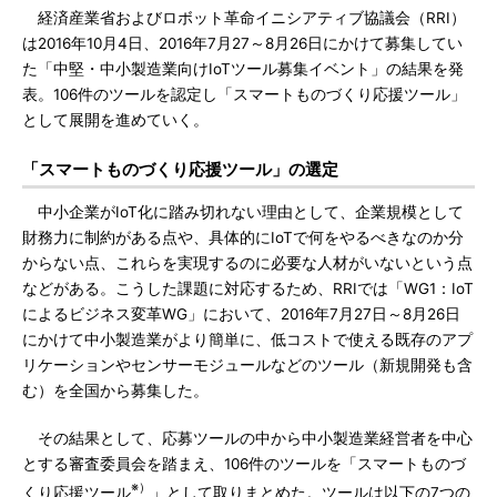
経済産業省およびロボット革命イニシアティブ協議会（RRI）
は2016年10月4日、2016年7月27～8月26日にかけて募集してい
た「中堅・中小製造業向けIoTツール募集イベント」の結果を発
表。106件のツールを認定し「スマートものづくり応援ツール」
として展開を進めていく。
「スマートものづくり応援ツール」の選定
中小企業がIoT化に踏み切れない理由として、企業規模として
財務力に制約がある点や、具体的にIoTで何をやるべきなのか分
からない点、これらを実現するのに必要な人材がいないという点
などがある。こうした課題に対応するため、RRIでは「WG1：IoT
によるビジネス変革WG」において、2016年7月27日～8月26日
にかけて中小製造業がより簡単に、低コストで使える既存のアプ
リケーションやセンサーモジュールなどのツール（新規開発も含
む）を全国から募集した。
その結果として、応募ツールの中から中小製造業経営者を中心
とする審査委員会を踏まえ、106件のツールを「スマートものづ
※）
くり応援ツール
」として取りまとめた。ツールは以下の7つの