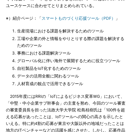
ユースケースに合わせてとりまとめられている。
※）紹介ページ：「
スマートものづくり応援ツール（PDF）
」
生産現場における課題を解決するためのツール
工場や企業の外と情報をやりとりする際の課題を解決する
ためのツール
事務における課題解決ツール
グローバル化に伴い海外で展開するために役立つツール
自社製品をIoT化するためのツール
データの活用全般に関わるツール
人材育成の観点で活用できるツール
2015年度にはRRIの「IoTによるビジネス変革WG」において、
「中堅・中小企業サブ幹事会」の主査を努め、今回のツール審査
の審査委員長を担った法政大学大学院 松島桂樹氏は「100件を超
える応募があったことは、IoTツールへの関心の高さを示したと
いえる。特に約4割の応募が東京や大阪以外の地域だったことは
地方のITベンチャーなどの活躍を感じさせた。しかし、応募作品