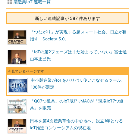
製造業IoT 連載一覧
新しい連載記事が 587 件あります
「つながり」が実現する超スマート社会、日立が目
指す「Society 5.0」
「IoTの第2フェーズはまだ始まっていない」富士通
山本正己氏
中小製造業がIoTをバリバリ使いこなせるツール、
106件が選定
「QC7つ道具」のIoT版!? JMACが「現場IoT7つ道
具」を販売
日本を第4次産業革命の中心地へ、設立1年となる
IoT推進コンソーシアムの現在地