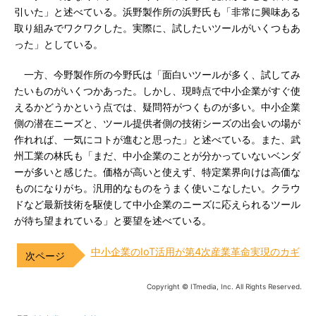
引いた」と述べている。浜野製作所の浜野氏も「非常に興味ある
取り組みでワクワクした。実際に、試したいツールがいくつもあ
った」としている。
一方、今野製作所の今野氏は「面白いツールが多く、試してみ
たいものがいくつかあった。しかし、現時点で中小企業がすぐ使
えるかどうかという点では、疑問符がつくものが多い。中小企業
側の潜在ニーズと、ツール提供者側の技術シーズの出会いの場が
作れれば、一気にコトが進むと思った」と述べている。また、武
州工業の林氏も「まだ、中小企業のことが分かっていないベンダ
ーが多いと感じた。価格が高いと使えず、特定業界向けは高価な
ものになりがち。汎用的なものをうまく使いこなしたい。クラウ
ドなど最新技術を駆使して中小企業のニーズに応えられるツール
が待ち望まれている」と要望を述べている。
中小企業のIoT活用が第4次産業革命実現のカギ
Copyright © ITmedia, Inc. All Rights Reserved.