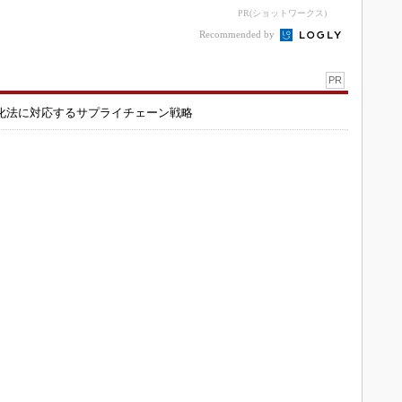
マート化に向け
ワークに参画
PR(ショットワークス)
Recommended by
PR
化法に対応するサプライチェーン戦略