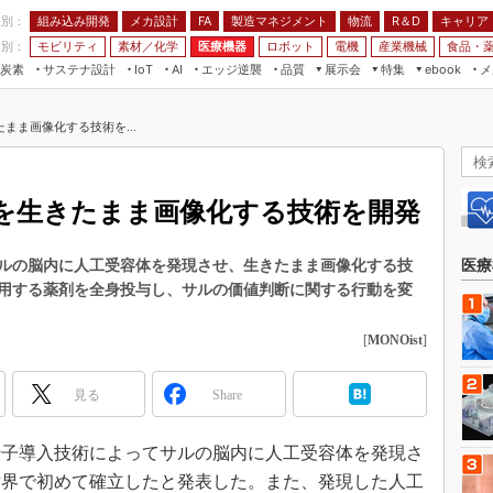
程別：
組み込み開発
メカ設計
製造マネジメント
物流
R＆D
キャリア
FA
業別：
モビリティ
素材／化学
医療機器
ロボット
電機
産業機械
食品・
炭素
サステナ設計
エッジ逆襲
品質
展示会
特集
メ
IoT
AI
ebook
伝承
組み込み開発
CEATEC
読者調査まとめ
編集後記
まま画像化する技術を...
JIMTOF
保全
メカ設計
つながるクルマ
組込み/エッジ コンピューティング
ス
 AI
製造マネジメント
5G
展＆IoT/5Gソリューション展
VR／AR
FA
を生きたまま画像化する技術を開発
IIFES
モビリティ
フィールドサービス
国際ロボット展
素材／化学
FPGA
ルの脳内に人工受容体を発現させ、生きたまま画像化する技
医療
ジャパンモビリティショー
用する薬剤を全身投与し、サルの価値判断に関する行動を変
組み込み画像技術
TECHNO-FRONTIER
組み込みモデリング
[
MONOist
]
人テク展
Windows Embedded
スマート工場EXPO
見る
Share
車載ソフト開発
EdgeTech+
ISO26262
日本ものづくりワールド
遺伝子導入技術によってサルの脳内に人工受容体を発現さ
無償設計ツール
世界で初めて確立したと発表した。また、発現した人工
AUTOMOTIVE WORLD