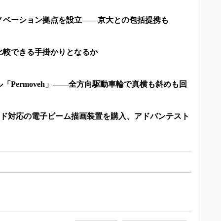
ノベーション拠点を設立――京大との包括提携も
比較できる手掛かりとなるか
「Permoveh」――全方向駆動車輪で真横も斜めも回
ード対応の電子ビーム描画装置を購入、アドバンテスト