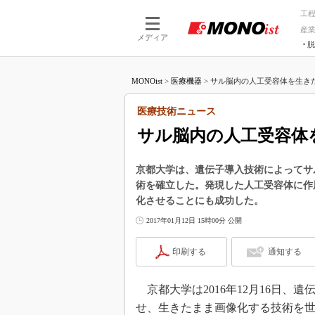
工
産
メディア
脱
つながる技術
AI×技術
MONOist
>
医療機器
>
サル脳内の人工受容体を生きた
つながる工場
AI×設備
つながるサービ
Physical
医療技術ニュース
サル脳内の人工受容体
京都大学は、遺伝子導入技術によってサ
術を確立した。発現した人工受容体に作
化させることにも成功した。
2017年01月12日 15時00分 公開
印刷する
通知する
京都大学は2016年12月16日、
せ、生きたまま画像化する技術を