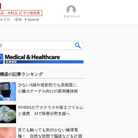
薬品・衣料品
中小製造業
マイページ
ルマガ
告知
Special
機器の記事ランキング
少ないX線や造影剤でも高画質に、
心臓カテーテル向けの新画像技術
NVIDIAがアステラスや富士フイルム
と連携、AIで医療分野支援へ
見ても触っても気付かない極薄電
極！ 自然な状態で脳波などを計測