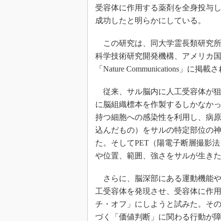
受容体に作用する薬剤を全身投与
成功したと明らかにしている。
この研究は、同大学霊長類研究所
科学技術研究開発機構、アメリカ国
「Nature Communications」に掲
従来、サル脳内に人工受容体が狙
に脳組織標本を作製するしかなか
持つ細胞への感染性を利用し、病
込んだもの）をサルの特定部位の
た。そしてPET（陽電子断層撮影
や位置、範囲、強さをサルが生き
さらに、脳深部にある運動機能や
工受容体を発現させ、受容体に作
チ・オフ」にしようと試みた。そ
づく「価値判断」に関わる行動が