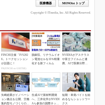
医療機器
MONOist トップ
Copyright © ITmedia, Inc. All Rights Reserved.
FINCHI主催「IVS202
脱銅箔、リチウムイオ
NVIDIAがアステラス
6」トークセッション
ン電池セルを10％軽量
や富士フイルムと連
が話題に！
化する新フィルム
携、AIで医療分野支
援へ
PR(FINCHI on GOETHE)
矢崎総業がイノベーシ
生成AIで新材料開発
短期・単発バイトを始
ョン拠点を公開、労働
へ、三井化学がNVIDI
めるならショットワー
集約型モノづくりのス
Aら参加の国際ネット
クス