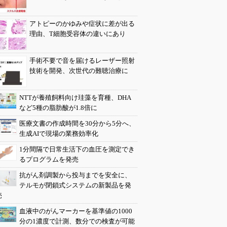
アトピーのかゆみや症状に差が出る
理由、T細胞受容体の違いにあり
手術不要で音を届けるレーザー照射
技術を開発、次世代の難聴治療に
NTTが養殖飼料向け珪藻を育種、DHA
など5種の脂肪酸が1.8倍に
医療文書の作成時間を30分から5分へ、
生成AIで現場の業務効率化
1分間隔で日常生活下の血圧を測定でき
るプログラムを発売
抗がん剤調製から投与までを安全に、
テルモが閉鎖式システムの新製品を発
売
血液中のがんマーカーを基準値の1000
分の1濃度で計測、数分での検査が可能