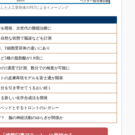
した人工受容体のPETによるイメージング
術を開発、次世代の難聴治療に
 自然な状態で脳波などを計測
、T細胞受容体の違いにあり
ど5種の脂肪酸が1.8倍に
分の1濃度で計測、数分での検査が可能に
ヒトの皮膚再現モデルを富士通が開発
水分を引き寄せてうるおい続く
きる新しい化学合成法を開発
トベッドとするトロントのレガシー
ぜ？ 脳の神経活動のゆらぎが関係か