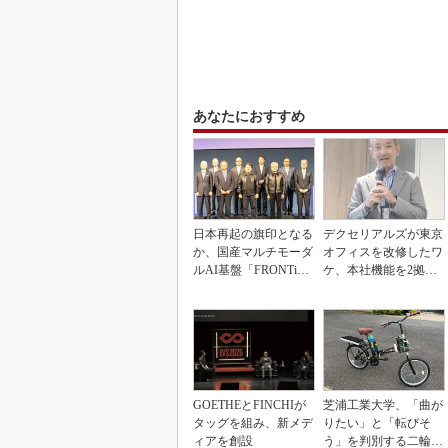
あなたにおすすめ
日本再起の旗印となる
デクセリアルズが東京
か、国産マルチモーダ
オフィスを改修したワ
ルAI基盤「FRONTi
ケ、本社機能を2拠点
a」が始動
に
GOETHEとFINCHIが
芝浦工業大学、「曲が
タッグを組み、新メデ
りたい」と「転びそ
ィアを創設
う」を判別する二輪車