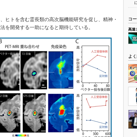
。
、ヒトを含む霊長類の高次脳機能研究を促し、精神・
コー
療法を開発する一助になると期待している。
高速
よく