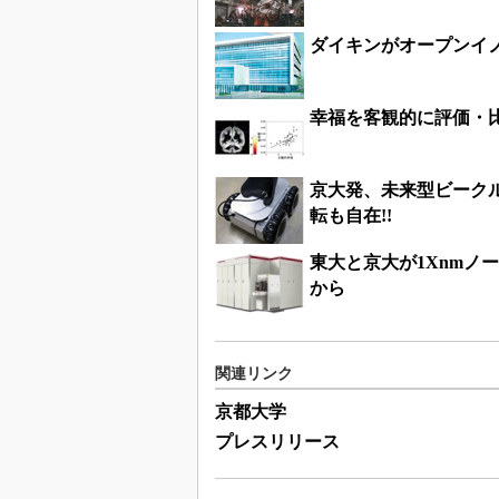
ダイキンがオープンイ
幸福を客観的に評価・
京大発、未来型ビークル
転も自在!!
東大と京大が1Xnmノ
から
関連リンク
京都大学
プレスリリース