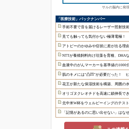
サルの脳内に発現
「医療技術」バックナンバー
手術不要で音を届けるレーザー照射技
見ても触っても気付かない極薄電極！
アトピーのかゆみや症状に差が出る理由
NTTが養殖飼料向け珪藻を育種、DHAな
血液中のがんマーカーを基準値の1000
肌のキメには“凸凹”が必要だった！ 
花王が新たな保湿技術を構築、周囲の
オリゴヌクレオチドを高速に鎖伸長で
北中米W杯をウェルビーイングのテス
「記憶があるのに思い出せない」はな