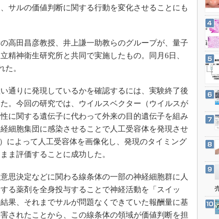
3Dプリンタ
し、サルの価値判断に関する行動を変化させることにも
産業オープンネット展
デジタルツインとCAE
S＆OP
の高田昌彦教授、井上謙一助教らのグループが、量子
インダストリー4.0
立精神衛生研究所と共同で実施したもの。同月6日、
イノベーション
載された。
製造業ビッグデータ
い通りに発現しているかを確認するには、実験終了後
メイドインジャパン
った。今回の研究では、ウイルスベクター（ウイルスが
植物工場
原性に関する遺伝子に代わって外来の目的遺伝子を組み
知財マネジメント
神経細胞集団に感染させることで人工受容体を発現させ
海外生産
法）によって人工受容体を画像化し、発現のタイミング
たまま評価することに成功した。
グローバル設計・開発
制御セキュリティ
意思決定などに関わる線条体の一部の神経細胞群に人
新型コロナへの対応
用する薬剤を全身投与することで神経活動を「スイッ
の結果、それまでサルが問題なくできていた報酬量に基
障害されたことから、この線条体の領域が価値判断を担