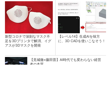
新型コロナで深刻なマスク不
【レベル14】生成AIを味方
足を3Dプリンタで解消、イグ
に、3D CADを使いこなそう！
アスが3Dマスクを開発
【見城徹×藤田晋】AI時代でも変わらない経営
者の本質
PR(FINCHI on GOETHE)
令和8年熊本地震による工場への影響まとめ