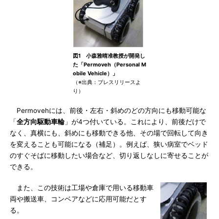
図1 小森雅晴准教授が開発し
た「Permoveh（Personal M
obile Vehicle）」
（※出典：プレスリリースよ
り）
Permovehには、前後・左右・斜めのどの方向にも移動可能な
「
全方向駆動車輪
」が4つ付いている。これにより、前後だけで
なく、真横にも、斜めにも移動できる他、その場で回転して向き
を変えることも可能になる（補足）。例えば、狭い病室でベッド
のすぐそばに移動したい場合など、切り返しなしに寄せることが
できる。
また、この技術は工場や倉庫で用いる移動車
両や搬送車、コンベアなどに応用可能だとす
る。