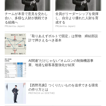
チームが本音で意見を交わし
全員がリーダーシップを発揮
合い、多様な人財が挑戦でき
し、自分より優れた人財を育
る組織へ
成する
PR(dentsu Japan)
PR(dentsu Japan)
「取りあえずボルトで固定」は禁物 締結部設
計で押さえるべき基本
AI関連“だけじゃない”オムロンの制御機器事
業、地道な顧客基盤強化が結実
【西野亮廣】つくりたいものを追求できる環境
の作り方とは
PR(FINCHI on GOETHE)