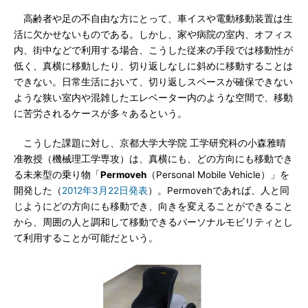
高齢者や足の不自由な方にとって、車イスや電動移動装置は生
活に欠かせないものである。しかし、家や病院の室内、オフィス
内、街中などで利用する場合、こうした従来の手段では移動性が
低く、真横に移動したり、切り返しなしに斜めに移動することは
できない。日常生活において、切り返しスペースが確保できない
ような狭い室内や混雑したエレベーター内のような空間で、移動
に苦労されるケースが多々あるという。
こうした課題に対し、京都大学大学院 工学研究科の小森雅晴
准教授（機械理工学専攻）は、真横にも、どの方向にも移動でき
る未来型の乗り物「
Permoveh
（Personal Mobile Vehicle）」を
開発した（
2012年3月22日発表
）。Permovehであれば、人と同
じようにどの方向にも移動でき、向きを変えることができること
から、周囲の人と調和して移動できるパーソナルモビリティとし
て利用することが可能だという。