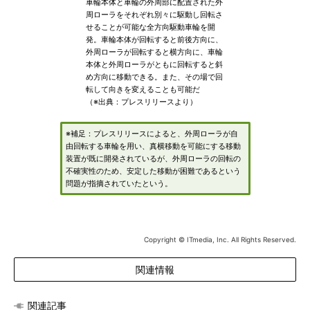
車輪本体と車輪の外周部に配置された外
周ローラをそれぞれ別々に駆動し回転さ
せることが可能な全方向駆動車輪を開
発。車輪本体が回転すると前後方向に、
外周ローラが回転すると横方向に、車輪
本体と外周ローラがともに回転すると斜
め方向に移動できる。また、その場で回
転して向きを変えることも可能だ
（※出典：プレスリリースより）
※補足：プレスリリースによると、外周ローラが自
由回転する車輪を用い、真横移動を可能にする移動
装置が既に開発されているが、外周ローラの回転の
不確実性のため、安定した移動が困難であるという
問題が指摘されていたという。
Copyright © ITmedia, Inc. All Rights Reserved.
関連情報
関連記事