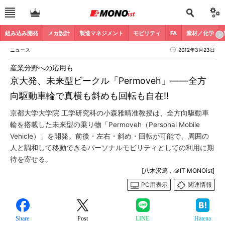
組み込み開発
メカ設計
製造マネジメント
モビリティ
FA
素材／化学
ニュース
2012年3月23日
産業分野への応用も
京大発、未来型ビークル「Permoveh」――全方
向駆動車輪で真横も斜めも回転も自在!!
京都大学大学院 工学研究科の小森雅晴准教授は、全方向駆動車
輪を搭載した未来型の乗り物「Permoveh（Personal Mobile
Vehicle）」を開発。前後・左右・斜め・回転が可能で、周囲の
人と調和して移動できるパーソナルモビリティとしての利用に期
待を寄せる。
[八木沢篤，＠IT MONOist]
PC用表示
関連情報
Share
Post
LINE
Hatena