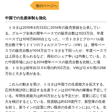
前のページへ
中国での生産体制も強化
トヨタは2015年4月23日に2014年の販売実績を公表してい
る。グループ全体の暦年ベースでの販売台数は1023万台、年度
ベースでは1016万8000台となった。一方トヨタとグローバル販
売台数で争うドイツのフォルクスワーゲン（VW）は、暦年ベー
スでの販売台数が1014万台でトヨタを下回ったが、年度ベースで
は上回ると見られるなど、両社のシェア争いは均衡している。た
だ中国市場における2014暦年ベースの販売台数を比較した場
合、トヨタは前年比12.5％増の約103万台、VWは12.4％増の368
万台と大きな差がある。
これらの動きを受け、トヨタは中国での生産能力を拡大する。
広州市南沙区に新設する生産ラインは2017年内の稼働を予定して
いる。年間生産能力は約10万台となる予定だが、需要に応じて拡
大を検討するとしている。投資額は約525億円で、新型車の生産
を担う。新ラインの設置に伴い既存の生産ラインにおいても、生