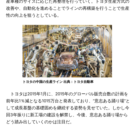
産車種のサイズに応じた再整理を行っていく。トヨタ生産方式の
改善や、自動化を進めることでラインの再構築を行うことで生産
性の向上を狙うとしている。
トヨタの中国の生産ライン 出典：トヨタ自動車
トヨタは2015年1月に、2015年のグローバル販売台数の計画を
前年比1％減となる1015万台と発表しており、“意志ある踊り場”と
して成長基盤の基礎固めを継続する姿勢を見せていた。しかし今
回3年振りに新工場の建設を解禁し、今後、意志ある踊り場から
どう踏み出していくのかは注目だ。