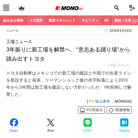
組み込み開発
メカ設計
製造マネジメント
モビリティ
FA
素材／化学
ニュース
2015年4月24日
工場ニュース
3年振りに新工場を解禁へ、“意志ある踊り場”から
踏み出すトヨタ
（2/2 ページ）
トヨタ自動車はメキシコでの新工場の建設と中国での生産ライン
を新設すると発表。リーマンショック後の赤字転落により2013
年から3年間は新工場を建設しない方針だったが、1年前倒しで解
禁した。
[
陰山遼将
，MONOist]
PC用表示
関連情報
Share
Post
LINE
Hatena