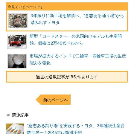
3年振りに新工場を解禁へ、“意志ある踊り場”から
踏み出すトヨタ
新型「ロードスター」の米国向けモデルも生産開
始、価格は2万4915ドルから
市場が拡大するインドで二輪車・四輪車工場の生産
能力を強化
過去の連載記事が 85 件あります
前のページへ
関連記事
“意志ある踊り場”を実践するトヨタ、3年連続生産台
数世界一も2015年は微減予想