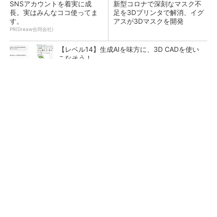
SNSアカウントを着実に成
新型コロナで深刻なマスク不
長。実はみんなココ使ってま
足を3Dプリンタで解消、イグ
す。
アスが3Dマスクを開発
PR(Dreaw合同会社)
【レベル14】生成AIを味方に、3D CADを使い
こなそう！
令和8年熊本地震による工場への影響まとめ
狭小な駐車場に、シャープがポールカメラ式製
品発表 市場シェア10％目指す