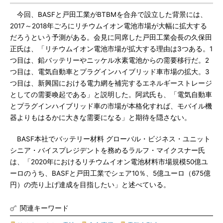
今回、BASFと戸田工業がBTBMを合弁で設立した背景には、
2017～2018年ごろにリチウムイオン電池市場が大幅に拡大する
だろうという予測がある。会見に同席した戸田工業会長の久保田
正氏は、「リチウムイオン電池市場が拡大する理由は3つある。1
つ目は、鉛バッテリーやニッケル水素電池からの需要移行だ。2
つ目は、電気自動車とプラグインハイブリッド車市場の拡大。3
つ目は、新興国における電力網を補完するエネルギーストレージ
としての需要喚起である」と説明した。阿武氏も、「電気自動車
とプラグインハイブリッド車の市場が本格化すれば、モバイル機
器よりもはるかに大きな需要になる」と期待を隠さない。
BASF本社でバッテリー材料 グローバル・ビジネス・ユニット
シニア・バイスプレジデントを務めるラルフ・マイクスナー氏
は、「2020年におけるリチウムイオン電池材料市場規模50億ユ
ーロのうち、BASFと戸田工業でシェア10％、5億ユーロ（675億
円）の売り上げ達成を目指したい」と述べている。
関連キーワード