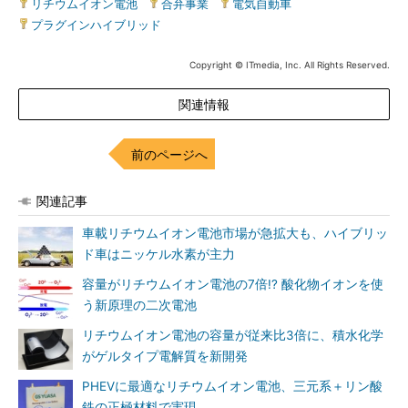
リチウムイオン電池
|
合弁事業
|
電気自動車
|
プラグインハイブリッド
Copyright © ITmedia, Inc. All Rights Reserved.
関連情報
前のページへ
関連記事
車載リチウムイオン電池市場が急拡大も、ハイブリッ
ド車はニッケル水素が主力
容量がリチウムイオン電池の7倍!? 酸化物イオンを使
う新原理の二次電池
リチウムイオン電池の容量が従来比3倍に、積水化学
がゲルタイプ電解質を新開発
PHEVに最適なリチウムイオン電池、三元系＋リン酸
鉄の正極材料で実現