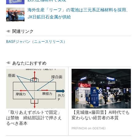
海外生産「リーフ」の電池は三元系正極材料を採用、
JX日鉱日石金属が供給
関連リンク
BASFジャパン（ニュースリリース）
あなたにおすすめ
「取りあえずボルトで固定」
【見城徹×藤田晋】AI時代でも
は禁物 締結部設計で押さえ
変わらない経営者の本質
るべき基本
PR(FINCHI on GOETHE)