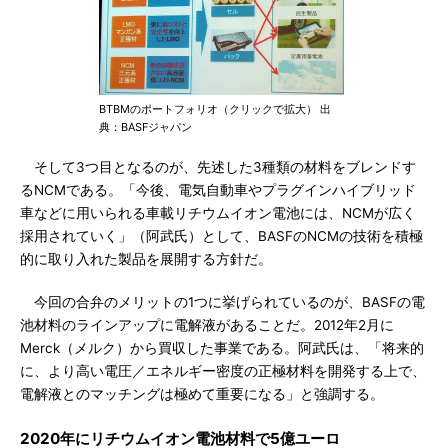
BTBMのポートフォリオ（クリックで拡大） 出
典：BASFジャパン
そして3つ目となるのが、先述した3種類の材料をブレンドす
るNCMである。「今後、電気自動車やプラグインハイブリッド
車などに用いられる車載リチウムイオン電池には、NCMが広く
採用されていく」（阿武氏）として、BASFのNCMの技術を積極
的に取り入れた製品を展開する方針だ。
今回の合弁のメリットの1つに挙げられているのが、BASFの電
池材料のラインアップに電解液があることだ。2012年2月に
Merck（メルク）から買収した事業である。阿武氏は、「将来的
に、より高い電圧／エネルギー密度の正極材料を開発する上で、
電解液とのマッチングは極めて重要になる」と強調する。
2020年にリチウムイオン電池材料で5億ユーロ