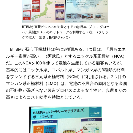
BTBMが直接ビジネスの対象とするのは日本（左）。グロー
バル展開はBASFのネットワークを利用する（右）（クリッ
クで拡大） 出典：BASFジャパン
BTBMが扱う正極材料は主に3種類ある。1つ目は、「最もエネ
ルギー密度が高い」（阿武氏）とするニッケル系正極材（NCA）
だ。このNCAを100％使って電池を生産している顧客もいるが、
基本的にはニッケル系、コバルト系、マンガン系の3種類の材料
をブレンドする三元系正極材料（NCM）に利用される。2つ目の
マンガン系正極材料（LMO）は、電池の不具合の原因となる金属
の不純物が混ざらない製造プロセスによる安全性と、歩留まりの
高さによるコスト効率を特徴としている。