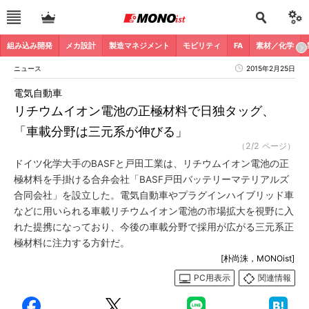
組み込み開発
メカ設計
製造マネジメント
モビリティ
FA
素材／化学
ニュース
2015年2月25日
電気自動車
リチウムイオン電池の正極材料で日独タッグ、
「車載分野は三元系が伸びる」
（2/2 ページ）
ドイツ化学大手のBASFと戸田工業は、リチウムイオン電池の正
極材料を手掛ける合弁会社「BASF戸田バッテリーマテリアルズ
合同会社」を設立した。電気自動車やプラグインハイブリッド車
などに用いられる車載リチウムイオン電池の市場拡大を視野に入
れた提携になっており、今後の車載分野で採用が広がる三元系正
極材料に注力する方針だ。
[朴尚洙，MONOist]
PC用表示
関連情報