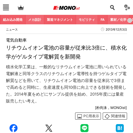
組み込み開発
メカ設計
製造マネジメント
モビリティ
FA
素材／化学
ニュース
2013年12月3日
電気自動車
リチウムイオン電池の容量が従来比3倍に、積水化
学がゲルタイプ電解質を新開発
積水化学工業は、一般的なリチウムイオン電池に用いられている
電解液と同等クラスのリチウムイオン電導性を持つゲルタイプ電
解質などを用いて、リチウムイオン電池の容量を従来比で3倍ま
で高めると同時に、生産速度も同10倍に向上できる技術を開発し
た。2014年夏をめどにサンプル提供を始め、2015年度には量産
販売したい考え。
[朴尚洙，MONOist]
PC用表示
関連情報