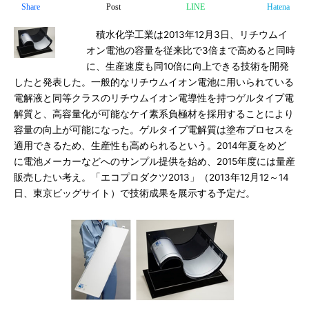
Share
Post
LINE
Hatena
積水化学工業は2013年12月3日、リチウムイ
オン電池の容量を従来比で3倍まで高めると同時
に、生産速度も同10倍に向上できる技術を開発
したと発表した。一般的なリチウムイオン電池に用いられている
電解液と同等クラスのリチウムイオン電導性を持つゲルタイプ電
解質と、高容量化が可能なケイ素系負極材を採用することにより
容量の向上が可能になった。ゲルタイプ電解質は塗布プロセスを
適用できるため、生産性も高められるという。2014年夏をめど
に電池メーカーなどへのサンプル提供を始め、2015年度には量産
販売したい考え。「エコプロダクツ2013」（2013年12月12～14
日、東京ビッグサイト）で技術成果を展示する予定だ。