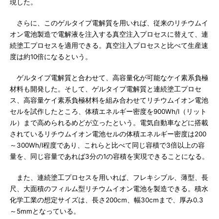
現した。
さらに、このゲルタイプ電解質を用いれば、従来のリチウムイ
オン電池製造で電解液を注入する真空注入プロセスに替えて、連
続塗工プロセスを適用できる。真空注入プロセスと比べて生産速
度は約10倍になるという。
ゲルタイプ電解質と合わせて、高容量化が可能なケイ素系負極
材料も開発した。そして、ゲルタイプ電解質と連続塗工プロセ
ス、高容量ケイ素系負極材料を組み合わせてリチウムイオン電池
セルを試作したところ、体積エネルギー密度を900Wh/l（リット
ル）まで高められるめどが立ったという。電気自動車などに搭載
されているリチウムイオン電池セルの体積エネルギー密度は200
～300Wh/l程度であり、これらと比べて同じ容積で3倍以上の容
量を、同じ容量であれば3分の1の容積を実現できることになる。
また、連続塗工プロセスを用いれば、フレキシブル、薄型、長
尺、大面積のフィルム型リチウムイオン電池を製造できる。積水
化学工業の想定サイズは、長さ200cm、幅30cmまで、厚み0.3
～5mmとなっている。