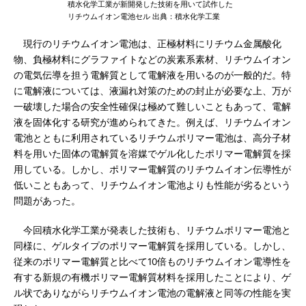
積水化学工業が新開発した技術を用いて試作した
リチウムイオン電池セル 出典：積水化学工業
現行のリチウムイオン電池は、正極材料にリチウム金属酸化
物、負極材料にグラファイトなどの炭素系素材、リチウムイオン
の電気伝導を担う電解質として電解液を用いるのが一般的だ。特
に電解液については、液漏れ対策のための封止が必要な上、万が
一破壊した場合の安全性確保は極めて難しいこともあって、電解
液を固体化する研究が進められてきた。例えば、リチウムイオン
電池とともに利用されているリチウムポリマー電池は、高分子材
料を用いた固体の電解質を溶媒でゲル化したポリマー電解質を採
用している。しかし、ポリマー電解質のリチウムイオン伝導性が
低いこともあって、リチウムイオン電池よりも性能が劣るという
問題があった。
今回積水化学工業が発表した技術も、リチウムポリマー電池と
同様に、ゲルタイプのポリマー電解質を採用している。しかし、
従来のポリマー電解質と比べて10倍ものリチウムイオン電導性を
有する新規の有機ポリマー電解質材料を採用したことにより、ゲ
ル状でありながらリチウムイオン電池の電解液と同等の性能を実