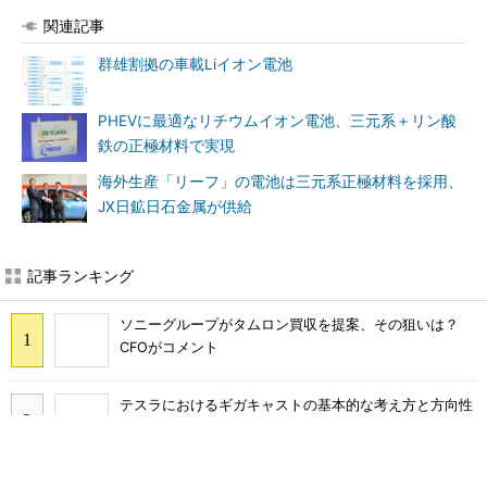
関連記事
群雄割拠の車載Liイオン電池
PHEVに最適なリチウムイオン電池、三元系＋リン酸
鉄の正極材料で実現
海外生産「リーフ」の電池は三元系正極材料を採用、
JX日鉱日石金属が供給
あなたにおすすめ
全員がリーダーシップを発揮
令和8年熊本地震による工場へ
し、自分より優れた人財を育
の影響まとめ