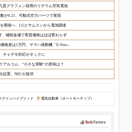
孔質グラフェン採用のリチウム空気電池
数が0.25、可動式空力パーツで実現
UVを開発へ、LGとサムスンから電池調達
げ、補助金減で実質価格はほぼ変わらず
格差は1万円、ヤマハ発動機「E-Vino」
延期、チャデモ対応がネックに
クアルコム、“小さな実験”の意味は？
台設置、NECが提供
ラグインハイブリッド
|
電気自動車（オートモーティブ）