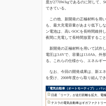
度が2770W/kgであるのに対して、
できている。
この他、新開発の正極材料を用い
も、最大充電容量があまり低下し
ン電池は、高いSOCを長時間維持
夜間に充電して長時間放置すること
新開発の正極材料を用いて試作し
電圧は3.6Vで、容量は13.0Ah。外
る。これらの仕様から、エネルギー密度
なお、今回の開発成果は、新エネ
を受け、2008年度から取り組んで
「電気自動車（オートモーティブ）」バッ
日産「リーフ」が走行距離を拡大、電極
テスラの電気自動車はギガファクトリ