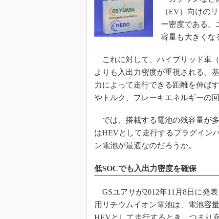
（EV）向けの
ー密度である。
容量も大きくな
これに対して、ハイブリッド車（
よりも入出力密度が重視される。基
力によって走行できる距離を伸ば
やトルク、ブレーキエネルギーの
では、搭載する電池の残容量が多
はHEVとして走行するプラグイン
ン電池が最適なのだろうか。
低SOCでも入出力密度を確保
GSユアサが2012年11月8日に発表
用リチウムイオン電池は、電池容
HEVとして走行するとき、つまり