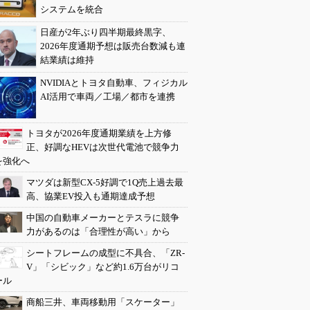
システムを統合
日産が2年ぶり四半期最終黒字、
2026年度通期予想は販売台数減も連
結業績は維持
NVIDIAとトヨタ自動車、フィジカル
AI活用で車両／工場／都市を連携
トヨタが2026年度通期業績を上方修
正、好調なHEVは次世代電池で競争力
を強化へ
マツダは新型CX-5好調で1Q売上過去最
高、協業EV投入も通期達成予想
中国の自動車メーカーとテスラに競争
力があるのは「合理性が高い」から
シートフレームの成型に不具合、「ZR-
V」「シビック」など約1.6万台がリコ
ール
商船三井、車両移動用「スケーター」