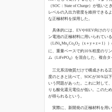
（SOC：State of Charge）が低
レベルの入出力密度を維持できる
な正極材料を採用した。
具体的には、EVやHEV向けのリ
ン電池の正極材料に用いられてい
（LiNi
Mn
Co
O
（x＋y＋z＝1）
x
y
z
2
に、重量ベースで約10％程度のリ
ム（LiFePO
）を混合した、複合タ
4
三元系活物質だけで構成される正極
度のときと比べて、SOCが30％以
いう問題があった。これに対して
りも酸化還元電位が低い。このため
が得られるという。
実際に、新開発の正極材料を用いた