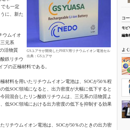
いときでも一定
ように、新た
コー
モビ
チウムイオ
編集
る三元系
）の活物質
よく
GSユアサが開発したPHEV用リチウムイオン電池セル
出典：GSユアサ
ン酸鉄リチウ
イプの正極材料である。
材料を用いたリチウムイオン電池は、SOCが50％程
下の低SOC領域になると、出力密度が大幅に低下すると
、今回混合したリン酸鉄リチウムは、三元系の活物質よ
、低SOC領域における出力密度の低下を抑制する効果
リチウムイオン電池は、SOCが50％のときの出力密