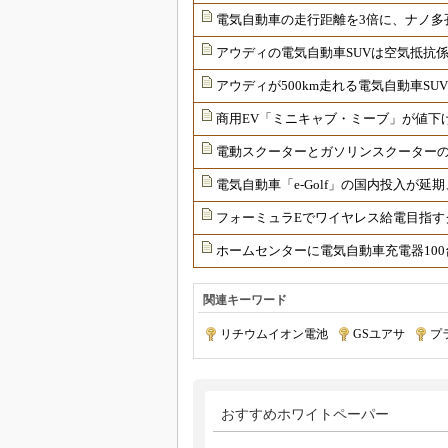
電気自動車の走行距離を3倍に、ナノ多
アウディの電気自動車SUVは空気抵抗係
アウディが500km走れる電気自動車S
商用EV「ミニキャブ・ミーブ」が値下
電動スクーターとガソリンスクーターの価
電気自動車「e-Golf」の国内投入が
フォーミュラEでワイヤレス給電目指す
ホームセンターに電気自動車充電器100
関連キーワード
リチウムイオン電池
|
GSユアサ
|
プ
おすすめホワイトペーパー