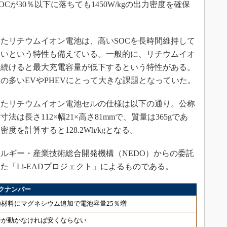
SOCが30％以下に落ちても1450W/kgの出力密度を確保
たリチウムイオン電池は、高いSOCを長時間維持して
ないという特性も備えている。一般的に、リチウムイオ
し続けると最大充電容量が低下するという特性がある。
の多いEVやPHEVにとって大きな課題となっていた。
たリチウムイオン電池セルの仕様は以下の通り。公称
形寸法は長さ112×幅21×高さ81mmで、質量は365gであ
を計算すると128.2Wh/kgとなる。
ルギー・産業技術総合開発機構（NEDO）からの委託
きた「Li-EADプロジェクト」によるものである。
クナンバー
材料にマグネシウム追加で電池容量25％増
ーが動かなければ安くならない