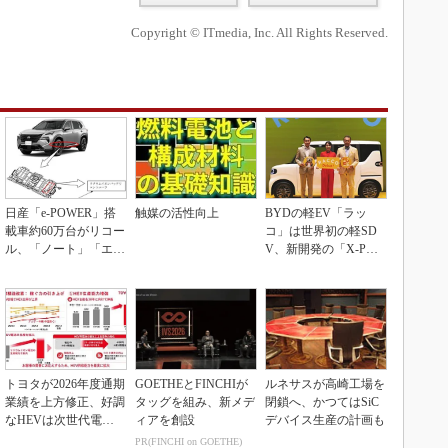
Copyright © ITmedia, Inc. All Rights Reserved.
日産「e-POWER」搭
触媒の活性向上
BYDの軽EV「ラッ
載車約60万台がリコー
コ」は世界初の軽SD
ル、「ノート」「エク
V、新開発の「X-PAC
ストレイル」な...
K」に電動システ...
トヨタが2026年度通期
GOETHEとFINCHIが
ルネサスが高崎工場を
業績を上方修正、好調
タッグを組み、新メデ
閉鎖へ、かつてはSiC
なHEVは次世代電池
ィアを創設
デバイス生産の計画も
で競争力を強化へ
PR(FINCHI on GOETHE)