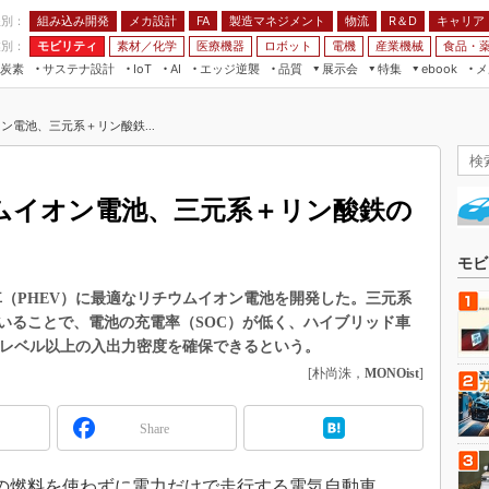
程別：
組み込み開発
メカ設計
製造マネジメント
物流
R＆D
キャリア
FA
業別：
モビリティ
素材／化学
医療機器
ロボット
電機
産業機械
食品・
炭素
サステナ設計
エッジ逆襲
品質
展示会
特集
メ
IoT
AI
ebook
伝承
組み込み開発
CEATEC
読者調査まとめ
編集後記
ン電池、三元系＋リン酸鉄...
JIMTOF
保全
メカ設計
つながるクルマ
組込み/エッジ コンピューティング
ス
 AI
製造マネジメント
5G
展＆IoT/5Gソリューション展
VR／AR
FA
ウムイオン電池、三元系＋リン酸鉄の
IIFES
モビリティ
フィールドサービス
国際ロボット展
素材／化学
FPGA
モビ
ジャパンモビリティショー
組み込み画像技術
車（PHEV）に最適なリチウムイオン電池を開発した。三元系
TECHNO-FRONTIER
いることで、電池の充電率（SOC）が低く、ハイブリッド車
組み込みモデリング
人テク展
定レベル以上の入出力密度を確保できるという。
Windows Embedded
[朴尚洙，
MONOist
]
スマート工場EXPO
車載ソフト開発
EdgeTech+
Share
ISO26262
日本ものづくりワールド
無償設計ツール
AUTOMOTIVE WORLD
燃料を使わずに電力だけで走行する電気自動車