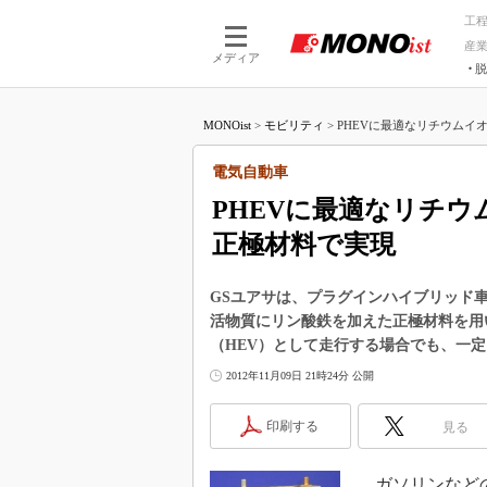
工
産
メディア
脱
つながる技術
AI×技術
MONOist
>
モビリティ
>
PHEVに最適なリチウムイオ
つながる工場
AI×設備
つながるサービ
Physical
電気自動車
PHEVに最適なリチ
正極材料で実現
GSユアサは、プラグインハイブリッド
活物質にリン酸鉄を加えた正極材料を用
（HEV）として走行する場合でも、一
2012年11月09日 21時24分 公開
印刷する
見る
ガソリンなどの