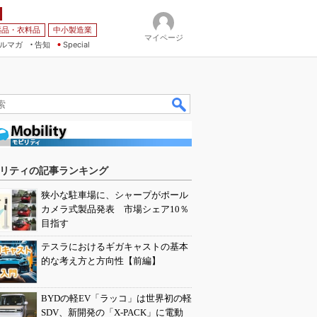
薬品・衣料品
中小製造業
マイページ
ルマガ
告知
Special
リティの記事ランキング
狭小な駐車場に、シャープがポール
カメラ式製品発表 市場シェア10％
目指す
テスラにおけるギガキャストの基本
的な考え方と方向性【前編】
BYDの軽EV「ラッコ」は世界初の軽
SDV、新開発の「X-PACK」に電動