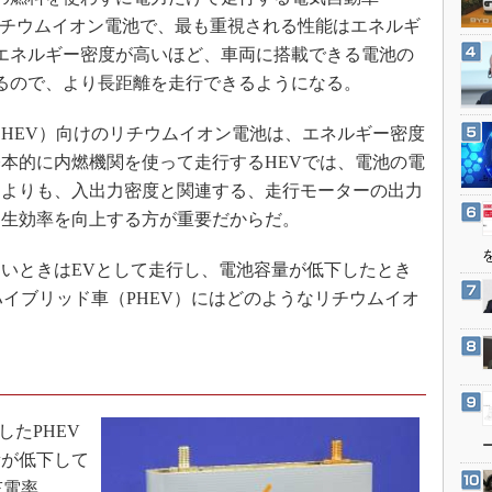
3Dプリンタ
産業オープンネット展
リチウムイオン電池で、最も重視される性能はエネルギ
デジタルツインとCAE
エネルギー密度が高いほど、車両に搭載できる電池の
S＆OP
るので、より長距離を走行できるようになる。
インダストリー4.0
HEV）向けのリチウムイオン電池は、エネルギー密度
イノベーション
本的に内燃機関を使って走行するHEVでは、電池の電
製造業ビッグデータ
すよりも、入出力密度と関連する、走行モーターの出力
メイドインジャパン
回生効率を向上する方が重要だからだ。
植物工場
いときはEVとして走行し、電池容量が低下したとき
知財マネジメント
ハイブリッド車（PHEV）にはどのようなリチウムイオ
海外生産
グローバル設計・開発
制御セキュリティ
新型コロナへの対応
したPHEV
量が低下して
充電率