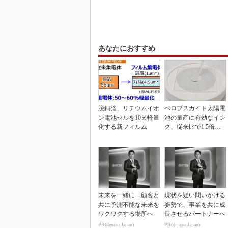
あなたにおすすめ
脱銅箔、リチウムイオ
ペロブスカイト太陽電
ン電池セルを10％軽量
池の量産に有効なイン
化する新フィルム
ク、従来比で1.5倍の
性能向上
未来を一緒に…顧客と
現状を疑い問いかける
共に予測不能な未来を
姿勢で、事業を共に成
ワクワクする場所へ
長させるパートナーへ
PR(dentsu Japan)
PR(dentsu Japan)