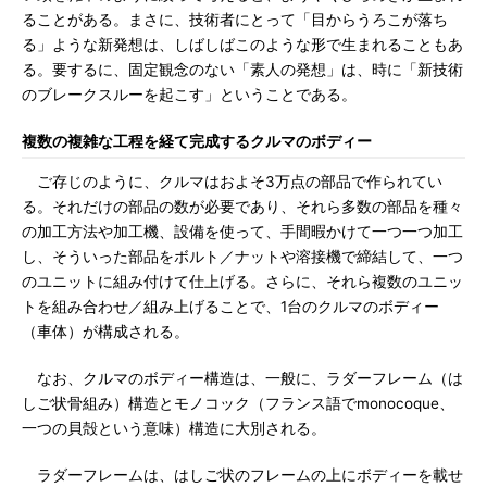
ることがある。まさに、技術者にとって「目からうろこが落ち
る」ような新発想は、しばしばこのような形で生まれることもあ
る。要するに、固定観念のない「素人の発想」は、時に「新技術
のブレークスルーを起こす」ということである。
複数の複雑な工程を経て完成するクルマのボディー
ご存じのように、クルマはおよそ3万点の部品で作られてい
る。それだけの部品の数が必要であり、それら多数の部品を種々
の加工方法や加工機、設備を使って、手間暇かけて一つ一つ加工
し、そういった部品をボルト／ナットや溶接機で締結して、一つ
のユニットに組み付けて仕上げる。さらに、それら複数のユニッ
トを組み合わせ／組み上げることで、1台のクルマのボディー
（車体）が構成される。
なお、クルマのボディー構造は、一般に、ラダーフレーム（は
しご状骨組み）構造とモノコック（フランス語でmonocoque、
一つの貝殻という意味）構造に大別される。
ラダーフレームは、はしご状のフレームの上にボディーを載せ