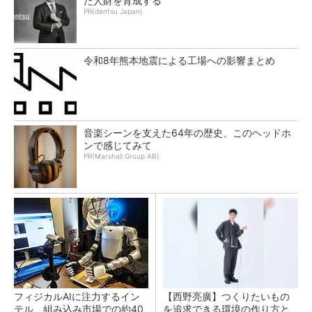
た人財を育成する
PR(dentsu Japan)
令和8年熊本地震による工場への影響まとめ
音楽シーンを支えた64年の歴史、このヘッドホ
ンで感じてみて
PR(Marshall Group AB)
フィジカルAIに注力するイン
【西野亮廣】つくりたいもの
テル、組み込み市場での約40
を追求できる環境の作り方と