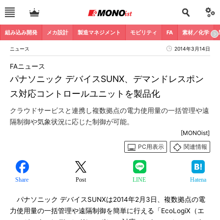
組み込み開発
メカ設計
製造マネジメント
モビリティ
FA
素材／化学
ニュース
2014年3月14日
FAニュース
パナソニック デバイスSUNX、デマンドレスポン
ス対応コントロールユニットを製品化
クラウドサービスと連携し複数拠点の電力使用量の一括管理や遠
隔制御や気象状況に応じた制御が可能。
[MONOist]
PC用表示
関連情報
Share
Post
LINE
Hatena
パナソニック デバイスSUNXは2014年2月3日、複数拠点の電
力使用量の一括管理や遠隔制御を簡単に行える「EcoLogiX（エ