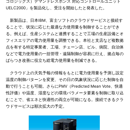
コロジックス）デマンドレスポンス 対応コントロールユニット
UELC2000」を製品化し、受注を開始したと発表した。
新製品は、日本IBM、富士ソフトのクラウドサービスと接続す
ることで、状況に応じた最適な力使用量を制御することができ
る。例えば、生産システムと連携することで工場の生産設備とオ
フィスエリアの電力使用量を調整できる。本社と支店など複数拠
点を有する特定事業者、工場、チェーン店、ビル、病院、自治体
などで電力使用量の一括管理・遠隔制御が容易に行え、拠点毎の
ばらつき改善に役立ち総電力使用量を削減できる。
クラウド上の天気予報の情報をもとに電力使用量を予測し設定
温度の制御パターンを変更、その日の気象状況に応じた制御を自
動で行うことも可能。さらにPMV（Predicted Mean Vote、快適
性評価）や温度、湿度などの環境パラメータ要素を制御に取り込
むことで、省エネと快適性の両立が可能になる。接続できるクラ
ウドサービスは順次拡大の予定。