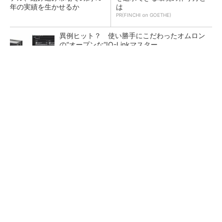
年の実績を生かせるか
は
PR(FINCHI on GOETHE)
異例ヒット？ 使い勝手にこだわったオムロン
の“オープンな”IO-Linkマスター
狭小な駐車場に、シャープがポールカメラ式製
品発表 市場シェア10％目指す
ルネサスが高崎工場を閉鎖へ、かつてはSiCデ
バイス生産の計画も