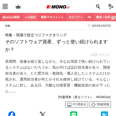
組み込み開発
メカ設計
製造マネジメント
モビリティ
FA
素材／化学
特集
2013年3月27日
特集・現場で役立つリファクタリング
そのソフトウェア資産、ずっと使い続けられます
か？
（2/2 ページ）
長期間、改修を繰り返しながら、今なお現役で使い続けられてい
るシステムはないだろうか。気が付けば設計担当者が去り、開発
担当者が去り、ただ肥大化・複雑化・属人化したシステムだけが
残され、運用担当者が何とかそれを維持し続けている。そんなシ
ステムに対し、ある日、大幅な仕様変更・機能追加の命が下った
ら……。
[竹森理奈（富士ソフト），MONOist]
PC用表示
関連情報