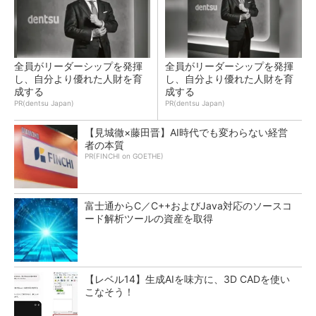
全員がリーダーシップを発揮
全員がリーダーシップを発揮
し、自分より優れた人財を育
し、自分より優れた人財を育
成する
成する
PR(dentsu Japan)
PR(dentsu Japan)
【見城徹×藤田晋】AI時代でも変わらない経営
者の本質
PR(FINCHI on GOETHE)
富士通からC／C++およびJava対応のソースコ
ード解析ツールの資産を取得
【レベル14】生成AIを味方に、3D CADを使い
こなそう！