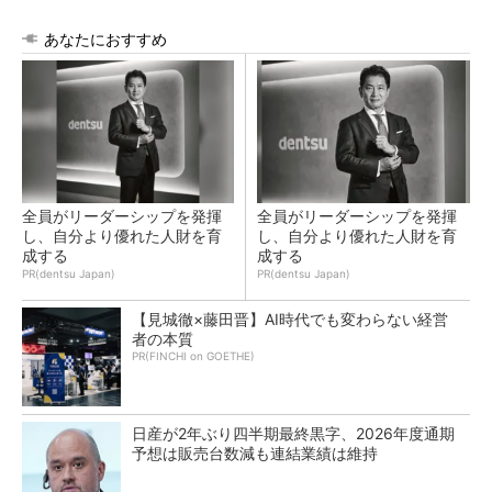
あなたにおすすめ
全員がリーダーシップを発揮
全員がリーダーシップを発揮
し、自分より優れた人財を育
し、自分より優れた人財を育
成する
成する
PR(dentsu Japan)
PR(dentsu Japan)
【見城徹×藤田晋】AI時代でも変わらない経営
者の本質
PR(FINCHI on GOETHE)
日産が2年ぶり四半期最終黒字、2026年度通期
予想は販売台数減も連結業績は維持