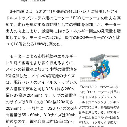
出典：日産自動車
S-HYBRIDは、2010年11月発表の4代目セレナに採用したアイ
ドルストップシステム用のモーター「ECOモーター」の出力を高
めて、走行を補助する原動機としての機能を追加した。モーター
出力の向上により、減速時におけるエネルギー回生の発電量も増
加している。モーターの出力は、既存のECOモーターの1kWと比
べて1.8倍となる1.8kWに高めた。
モーターによる走行補助やエネルギー
回生時の蓄電をより多く行えるように、
メインの鉛電池に加えて小型の鉛電池を
1個追加した。メインの鉛電池のサイズ
は、現行セレナのアイドルストップシス
「S-HYBRID」のベースにな
テム搭載モデルと同じD26（長さ260×
った「ECOモーター」採用の
幅173×高さ204mm）で、サブの鉛電池
アイドルストップシステム。
のサイズはB19（長さ190×幅129×高さ
ベルト式エンジンクランキン
グ方式により、再始動時の騒
203mm）。一般的に、D26サイズの5時
音を低減している。ECOモー
間容量は55～60Ah、B19サイズは30Ah
ターによるエネルギー回生も
前後なので、電池容量は約1.5倍になっ
可能だ。（クリックで拡大）