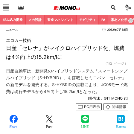
組み込み開発
メカ設計
製造マネジメント
モビリティ
FA
素材／化学
ニュース
2012年7月18日
エコカー技術
日産「セレナ」がマイクロハイブリッド化、燃費
は4％向上の15.2km/lに
（1/2 ページ）
日産自動車は、新開発のハイブリッドシステム「スマートシンプ
ルハイブリッド（S-HYBRID）」を搭載したミニバン「セレナ」
の新モデルを発売する。S-HYBRIDの搭載により、JC08モード燃
費は現行モデルから4％向上し15.2km/lとなった。
[朴尚洙，＠IT MONOist]
PC用表示
関連情報
Share
Post
LINE
Hatena