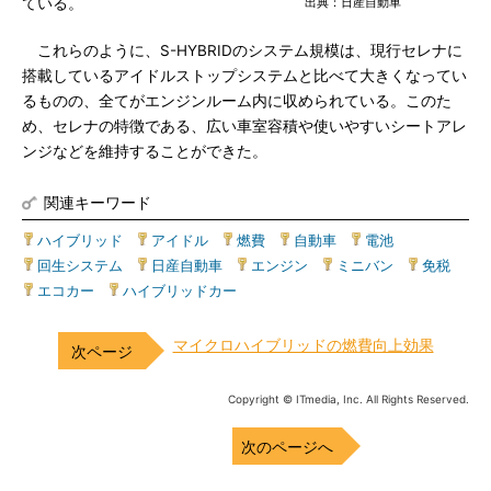
ている。
出典：日産自動車
これらのように、S-HYBRIDのシステム規模は、現行セレナに
搭載しているアイドルストップシステムと比べて大きくなってい
るものの、全てがエンジンルーム内に収められている。このた
め、セレナの特徴である、広い車室容積や使いやすいシートアレ
ンジなどを維持することができた。
関連キーワード
ハイブリッド
|
アイドル
|
燃費
|
自動車
|
電池
|
回生システム
|
日産自動車
|
エンジン
|
ミニバン
|
免税
|
エコカー
|
ハイブリッドカー
マイクロハイブリッドの燃費向上効果
Copyright © ITmedia, Inc. All Rights Reserved.
次のページへ