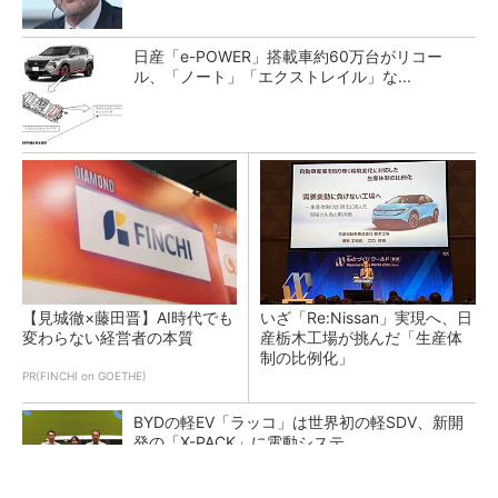
日産「e-POWER」搭載車約60万台がリコー
ル、「ノート」「エクストレイル」な...
【見城徹×藤田晋】AI時代でも
いざ「Re:Nissan」実現へ、日
変わらない経営者の本質
産栃木工場が挑んだ「生産体
制の比例化」
PR(FINCHI on GOETHE)
BYDの軽EV「ラッコ」は世界初の軽SDV、新開
発の「X-PACK」に電動システ...