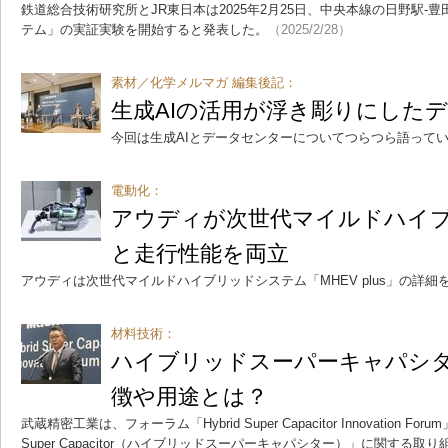
鉄道総合技術研究所とJR東日本は2025年2月25日、中央本線の日野駅-
テム」の実証実験を開始すると発表した。
（2025/2/28）
素材／化学メルマガ 編集後記：
生成AIの活用が浮き彫りにした
今回は生成AIとデータセンターについてつらつら語って
電動化：
アウディが次世代マイルドハイ
と走行性能を両立
アウディは次世代マイルドハイブリッドシステム「MHEV plus」の詳細
材料技術：
ハイブリッドスーパーキャパシ
徴や用途とは？
武蔵精密工業は、フォーラム「Hybrid Super Capacitor Innovation Fo
Super Capacitor（ハイブリッドスーパーキャパシター）」に関する取