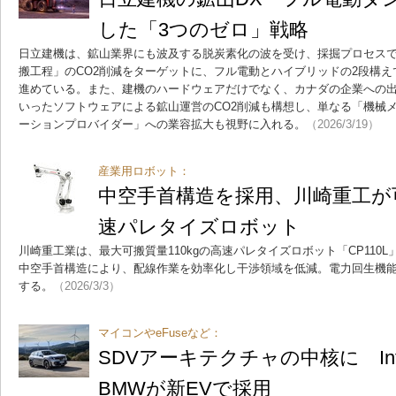
した「3つのゼロ」戦略
日立建機は、鉱山業界にも波及する脱炭素化の波を受け、採掘プロセスで
搬工程」のCO2削減をターゲットに、フル電動とハイブリッドの2段構
進めている。また、建機のハードウェアだけでなく、カナダの企業への出
いったソフトウェアによる鉱山運営のCO2削減も構想し、単なる「機械
ーションプロバイダー」への業容拡大も視野に入れる。
（2026/3/19）
産業用ロボット：
中空手首構造を採用、川崎重工が可
速パレタイズロボット
川崎重工業は、最大可搬質量110kgの高速パレタイズロボット「CP110
中空手首構造により、配線作業を効率化し干渉領域を低減。電力回生機
する。
（2026/3/3）
マイコンやeFuseなど：
SDVアーキテクチャの中核に Inf
BMWが新EVで採用