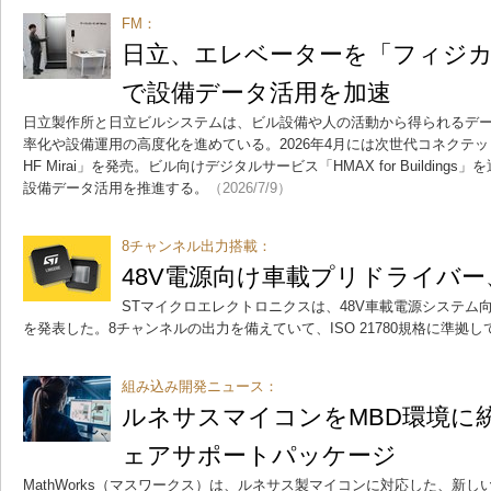
FM：
日立、エレベーターを「フィジカ
で設備データ活用を加速
日立製作所と日立ビルシステムは、ビル設備や人の活動から得られるデー
率化や設備運用の高度化を進めている。2026年4月には次世代コネクテ
HF Mirai」を発売。ビル向けデジタルサービス「HMAX for Buildin
設備データ活用を推進する。
（2026/7/9）
8チャンネル出力搭載：
48V電源向け車載プリドライバー
STマイクロエレクトロニクスは、48V車載電源システム向
を発表した。8チャンネルの出力を備えていて、ISO 21780規格に準拠し
組み込み開発ニュース：
ルネサスマイコンをMBD環境に
ェアサポートパッケージ
MathWorks（マスワークス）は、ルネサス製マイコンに対応した、新