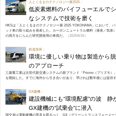
人とくるまのテクノロジー展2025：
低炭素燃料のバイフューエルでシ
なシステムで技術を磨く
HKSは「人とくるまのテクノロジー展 2025 YOKOHAMA」において
ッド車の取り組みを発表した。カーボンニュートラル燃料（液体／気体
の両方をにらんだ研究開発用の車両だ。
（2025/6/16）
鉄道技術：
環境に優しい乗り物は製造から脱
のアプローチ
三菱重工業は次世代新交通システムの新ブランド「Prismo（プリズモ
を開始した。すでに海外から引き合いがあり、早ければ数年後には提供
GX建機：
建設機械にも“環境配慮”の波 
GX建機の“試乗会”に潜入
国交省は電動建機の普及を図るべく、GX（グリーントランスフォーメーシ