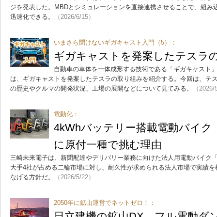
ジを発表した。MBDとシミュレーションを直接連携させることで、組み
迅速化できる。
（2026/6/15）
いまさら聞けないギガキャスト入門（5）：
ギガキャストを発案したテスラ
自動車の車体を一体成形する技術である「ギガキャスト」
は、ギガキャストを発案したテスラの取り組みを紹介する。今回は、テ
の歴史やクルマの開発状況、工場の展開などについて見てみる。
（2026/
電動化：
4kWhバッテリー搭載電動バイク「
に原付一種で挑む理由
三崎未来電子は、新聞配達やデリバリー業務に向けた法人用電動バイク「L
大手4社が占める二輪市場に対し、耐久性が求められる法人市場で実績を
なげる方針だ。
（2026/5/22）
2050年に鉱山運営でネットゼロ！：
日立建機の鉱山DX フル電動ダン