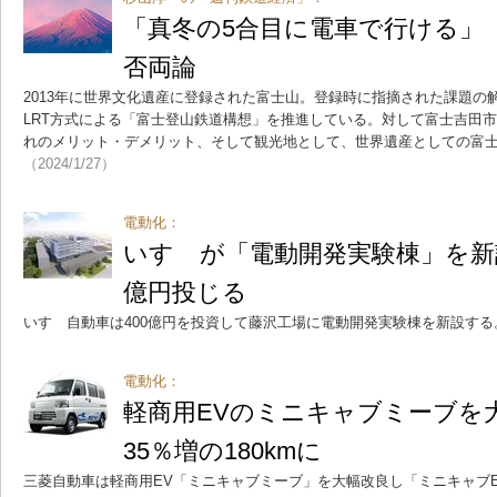
「真冬の5合目に電車で行ける」
否両論
2013年に世界文化遺産に登録された富士山。登録時に指摘された課題の
LRT方式による「富士登山鉄道構想」を推進している。対して富士吉田
れのメリット・デメリット、そして観光地として、世界遺産としての富
（2024/1/27）
電動化：
いすゞが「電動開発実験棟」を新設
億円投じる
いすゞ自動車は400億円を投資して藤沢工場に電動開発実験棟を新設する
電動化：
軽商用EVのミニキャブミーブを
35％増の180kmに
三菱自動車は軽商用EV「ミニキャブミーブ」を大幅改良し「ミニキャブEV