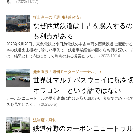
る。
（2023/11/27）
杉山淳一の「週刊鉄道経済」：
なぜ西武鉄道は中古を購入するの
も利点がある
2023年9月26日、東急電鉄と小田急電鉄の中古車両を西武鉄道に譲渡す
本の鉄道史上極めて珍しい事例で、鉄道事業経営の面からも興味深い。
は、結果として3社にとって利点のある提案だった。
（2023/10/14）
池田直渡「週刊モータージャーナル」：
世界はマルチパスウェイに舵を切
オワコン」という話ではない
カーボンニュートラルの早期達成に向けた取り組みが、各所で進められて
スを見ていこう。
（2023/6/5）
法制度・規制：
鉄道分野のカーボンニュートラ