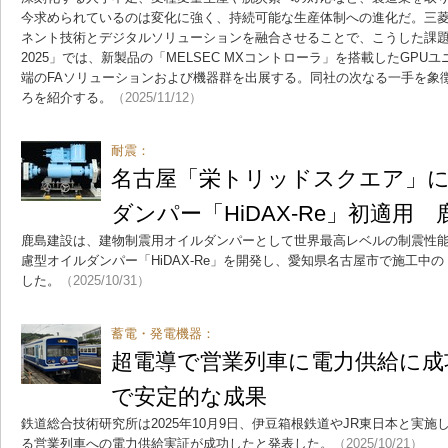
今求められているのは変化に強く、持続可能な生産体制への進化だ。三
ネント技術とデジタルソリューションを融合させることで、こうした課題の
2025」では、新製品の「MELSEC MXコントローラ」を搭載したGP
端のFAソリューションおよび機器群を出展する。同社の次なる一手を象
ろを紹介する。
（2025/11/12）
耐震：
名古屋「栄トリッドスクエア」に
ダンパー「HiDAX-Re」初適用
鹿島建設は、建物制震用オイルダンパーとして世界最高レベルの制震性
慮型オイルダンパー「HiDAX-Re」を開発し、愛知県名古屋市で施工中
した。
（2025/10/31）
蓄電・発電機器：
超電導で営業列車に電力供給に成
で安定的な成果
鉄道総合技術研究所は2025年10月9日、伊豆箱根鉄道やJR東日本と実
る営業列車への電力供給実証が成功したと発表した。
（2025/10/21）