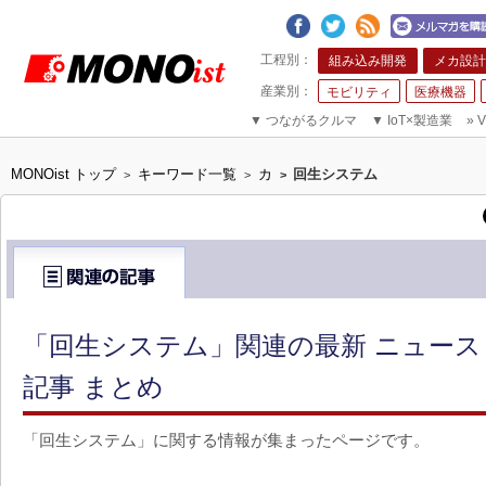
組み込み開発
メカ設計
モビリティ
医療機器
▼
つながるクルマ
▼
IoT×製造業
»
V
MONOist トップ
キーワード一覧
カ
回生システム
>
>
>
「回生システム」関連の最新 ニュー
記事 まとめ
「回生システム」に関する情報が集まったページです。