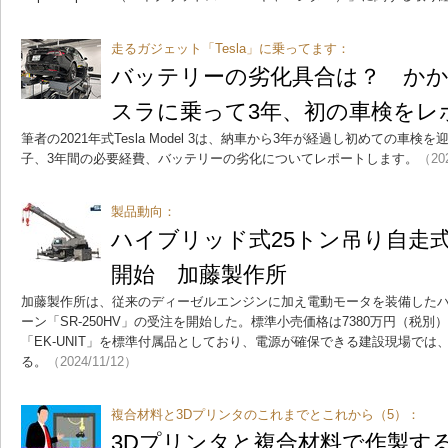
走るガジェット「Tesla」に乗ってます：
バッテリーの劣化具合は？ か
スラに乗って3年、初の車検をレ
筆者の2021年式Tesla Model 3は、納車から3年が経過し初めての車
子、3年間の必要経費、バッテリーの劣化についてレポートします。
（202
製品動向：
ハイブリッド式25トン吊り自走
開始 加藤製作所
加藤製作所は、従来のディーゼルエンジンに加え電動モータを装備した
ーン「SR-250HV」の受注を開始した。標準小売価格は7380万円（税
「EK-UNIT」を標準付属品としており、電源が確保できる建設現場で
る。
（2024/11/12）
複合材料と3Dプリンタのこれまでとこれから（5）：
3Dプリンタと複合材料で作製す