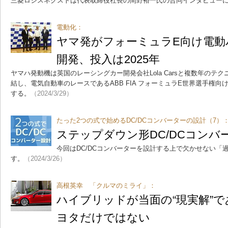
三菱ロジスネクストは代表取締役社長の間野裕一氏の合同インタビュー
電動化：
ヤマ発がフォーミュラE向け電動
開発、投入は2025年
ヤマハ発動機は英国のレーシングカー開発会社Lola Carsと複数年のテ
結し、電気自動車のレースであるABB FIA フォーミュラE世界選手権
する。
（2024/3/29）
たった2つの式で始めるDC/DCコンバーターの設計（7）
ステップダウン形DC/DCコンバ
今回はDC/DCコンバーターを設計する上で欠かせない「
す。
（2024/3/26）
高根英幸 「クルマのミライ」：
ハイブリッドが当面の“現実解”
ヨタだけではない