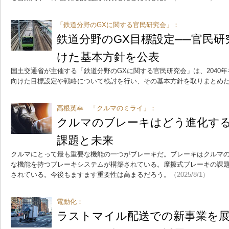
「鉄道分野のGXに関する官民研究会」：
鉄道分野のGX目標設定──官民研究
けた基本方針を公表
国土交通省が主催する「鉄道分野のGXに関する官民研究会」は、2040
向けた目標設定や戦略について検討を行い、その基本方針を取りまとめ
高根英幸 「クルマのミライ」：
クルマのブレーキはどう進化する
課題と未来
クルマにとって最も重要な機能の一つがブレーキだ。ブレーキはクルマ
な機能を持つブレーキシステムが構築されている。摩擦式ブレーキの課
されている。今後もますます重要性は高まるだろう。
（2025/8/1）
電動化：
ラストマイル配送での新事業を展