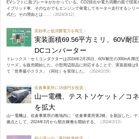
EVシフトに急ブレーキがかかっている。CO2排出や電力消費の面で現
イブリッド車、そのなかでもエンジンで発電してモーター走行するシリ
式だ。その理由とは……
（2024/3/12）
高効率と低消費電力を両立：
実装面積69.56平方ミリ、60V耐圧の
DCコンバーター
トレックス・セミコンダクターは2024年2月26日、60V耐圧の300mA 降圧
リーズ」を販売開始した。小型周辺部品に対応することで、実装面積は9.4×
て「世界最小クラス」（同社）を実現した。
（2024/2/29）
佐倉事業所に15億円を投資：
山一電機、テストソケット／コ
を拡大
山一電機は、佐倉事業所の敷地内に「佐倉事業所第2棟」を新設した。テ
拠点として、2024年3月から順次稼働を開始する。
（2024/2/13）
杉山淳一の「週刊鉄道経済」：