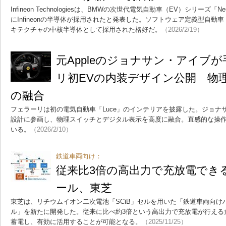
Infineon Technologiesは、BMWの次世代電気自動車（EV）シリーズ「N
にInfineonの半導体が採用されたと発表した。ソフトウェア定義型自動
キテクチャの中核半導体として採用された格好だ。
（2026/2/19）
元Appleのジョナサン・アイブ
リ初EVの内装デザイン公開 物
の融合
フェラーリは初の電気自動車「Luce」のインテリアを披露した。ジョナサン
設計に参画し、物理スイッチとデジタル表示を高度に融合。直感的な操
いる。
（2026/2/10）
鉄道車両向け：
従来比3倍の高出力で充放電でき
ール、東芝
東芝は、リチウムイオン二次電池「SCiB」セルを用いた「鉄道車両向け
ル」を新たに開発した。従来に比べ約3倍という高出力で充放電が行える
蓄電し、有効に活用することが可能となる。
（2025/11/25）