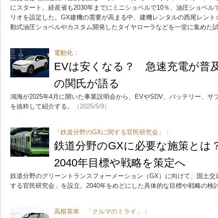
にスタート。経産省も2030年までにミニショベルで10％、油圧ショベル
リオを設定した。GX建機の需要が高まる中、建機レンタルの西尾レント
動式油圧ショベルやカスタム開発したタイヤローラなどを一堂に集めた
電動化：
EVは安くなる？ 急速充電が普
の関氏が語る
鴻海が2025年4月に開いた事業説明会から、EVやSDV、バッテリー、
を抜粋して紹介する。
（2025/5/9）
「鉄道分野のGXに関する官民研究会」：
鉄道分野のGXに必要な施策とは
2040年目標や戦略を策定へ
鉄道分野のグリーントランスフォーメーション（GX）に向けて、国土交
する官民研究会」を設立。2040年をめどにした具体的な目標や戦略の検
高根英幸 「クルマのミライ」：