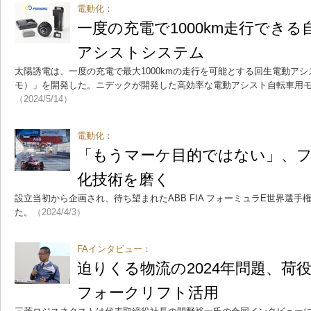
電動化：
一度の充電で1000km走行でき
アシストシステム
太陽誘電は、一度の充電で最大1000kmの走行を可能とする回生電動アシ
モ）」を開発した。ニデックが開発した高効率な電動アシスト自転車用
（2024/5/14）
電動化：
「もうマーケ目的ではない」、フ
化技術を磨く
設立当初から企画され、待ち望まれたABB FIA フォーミュラE世界選
た。
（2024/4/3）
FAインタビュー：
迫りくる物流の2024年問題、荷
フォークリフト活用