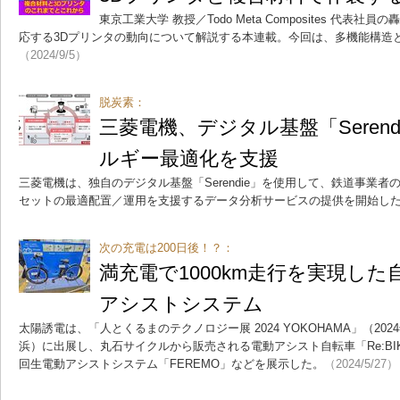
東京工業大学 教授／Todo Meta Composites 代
応する3Dプリンタの動向について解説する本連載。今回は、多機能構造
（2024/9/5）
脱炭素：
三菱電機、デジタル基盤「Seren
ルギー最適化を支援
三菱電機は、独自のデジタル基盤「Serendie」を使用して、鉄道事業
セットの最適配置／運用を支援するデータ分析サービスの提供を開始し
次の充電は200日後！？：
満充電で1000km走行を実現し
アシストシステム
太陽誘電は、「人とくるまのテクノロジー展 2024 YOKOHAMA」（202
浜）に出展し、丸石サイクルから販売される電動アシスト自転車「Re:B
回生電動アシストシステム「FEREMO」などを展示した。
（2024/5/27）