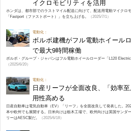
イクロモビリティを活用
ホンダは、都市部でのラストマイル配送に向けて、配送用電動マイクロ
「Fastport（ファストポート）」を立ち上げる。
（2025/7/1）
電動化：
ボルボ建機がフル電動ホイールロ
で最大9時間稼働
ボルボ・グループ・ジャパンはフル電動ホイールローダー「L120 Electr
（2025/6/20）
電動化：
日産リーフが全面改良、「効率至
用性高める
日産自動車は電気自動車（EV）「リーフ」を全面改良して発表した。20
本や欧州でも展開する。日米向けは栃木工場で、欧州向けは英国サンダ
リーはAESC製だ。
（2025/6/18）