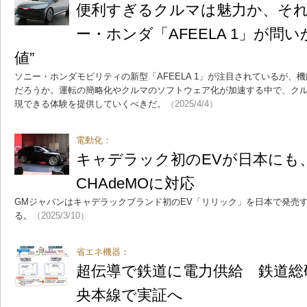
便利すぎるクルマは魅力か、そ
ー・ホンダ「AFEELA 1」が問
値”
ソニー・ホンダモビリティの新型「AFEELA 1」が注目されているが、
だろうか。運転の簡略化やクルマのソフトウェア化が加速する中で、ク
現できる体験を提供していくべきだ。
（2025/4/4）
電動化：
キャデラック初のEVが日本にも
CHAdeMOに対応
GMジャパンはキャデラックブランド初のEV「リリック」を日本で発売
る。
（2025/3/10）
省エネ機器：
超伝導で鉄道に電力供給 鉄道総
央本線で実証へ