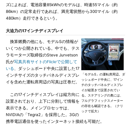
ズによれば、電池容量85kWhのモデルは、時速55マイル（約
86km）の定常走行であれば、満充電状態から300マイル（約
480km）走行できるという。
大迫力の17インチディスプレイ
換算燃費の他にも、モデルSの情報が
いくつか公開されている。中でも、テス
ラモーターズ取締役のSteve Jurvetson
氏が
写真共有サイトのFlickrで公開して
いる
、ダッシュボード中央に設置した17
「モデルS」の運転席周辺。ダ
インチサイズのタッチパネルディスプレ
ッシュボード中央に、17イン
イを含めた運転席周辺の写真は圧巻だ。
チのタッチパネルディスプレ
イが縦置きで設置されてい
この17インチディスプレイは縦方向に
る。ステアリングの奥には、
フルグラフィックスメーター
設置されており、上下に分割して情報を
の存在も確認できる。（クリ
表示できる。メインプロセッサは、
ックで拡大）
NVIDIAの「Tegra2」を採用した。3Gの
携帯電話通信を使ったインターネット接続も可能だ。