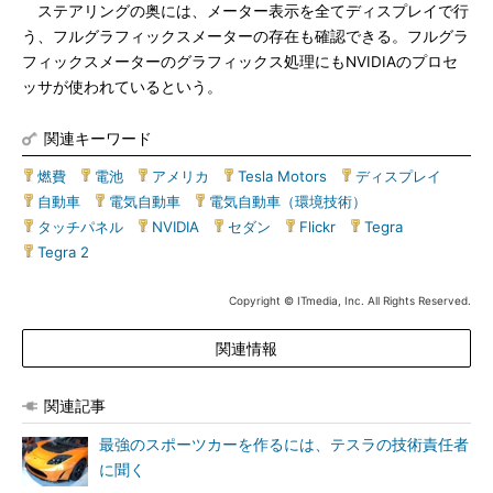
ステアリングの奥には、メーター表示を全てディスプレイで行
う、フルグラフィックスメーターの存在も確認できる。フルグラ
フィックスメーターのグラフィックス処理にもNVIDIAのプロセ
ッサが使われているという。
関連キーワード
燃費
|
電池
|
アメリカ
|
Tesla Motors
|
ディスプレイ
|
自動車
|
電気自動車
|
電気自動車（環境技術）
|
タッチパネル
|
NVIDIA
|
セダン
|
Flickr
|
Tegra
|
Tegra 2
Copyright © ITmedia, Inc. All Rights Reserved.
関連情報
関連記事
最強のスポーツカーを作るには、テスラの技術責任者
に聞く