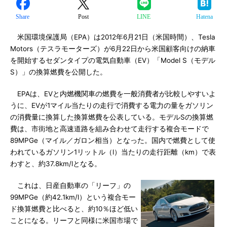
Share
Post
LINE
Hatena
米国環境保護局（EPA）は2012年6月21日（米国時間）、Tesla
Motors（テスラモーターズ）が6月22日から米国顧客向けの納車
を開始するセダンタイプの電気自動車（EV）「Model S（モデル
S）」の換算燃費を公開した。
EPAは、EVと内燃機関車の燃費を一般消費者が比較しやすいよ
うに、EVが1マイル当たりの走行で消費する電力の量をガソリン
の消費量に換算した換算燃費を公表している。モデルSの換算燃
費は、市街地と高速道路を組み合わせて走行する複合モードで
89MPGe（マイル／ガロン相当）となった。国内で燃費として使
われているガソリン1リットル（l）当たりの走行距離（km）で表
わすと、約37.8km/lとなる。
これは、日産自動車の「リーフ」の
99MPGe（約42.1km/l）という複合モー
ド換算燃費と比べると、約10％ほど低い
ことになる。リーフと同様に米国市場で