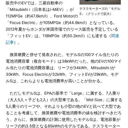
販売中のEVでは、三菱自動車の
テスラモーターズの「モデル
「Mitsubishi i（日本名はi-MiEV）」が
S」（クリックで拡大）
112MPGe（約47.6km/l）、Ford Motorの
「Focus Electric」が105MPGe（約44.6km/l）となっている。
2012年夏からホンダが米国市場でのリース販売を予定している
「フィットEV」は、118MPGe（約50.2km/l）にも達する（
関連
記事
）。
換算燃費と併せて発表された、モデルSの100マイル当たりの
電池消費容量（複合モード）は38kWhだった。他のEVの100マイ
ル当たりの電池消費容量は、リーフが34kWh、Mitsubishi iが
30kWh、Focus Electricが32kWh、フィットEVが29kWh。モデ
ルSは、これらよりも電池消費率が高いことが分かる。
ただしモデルSは、EPAの基準で「Large」に属する、7人乗り
（大人5人＋子ども2人）の大型車である。「Mid-Size」に属する
5人乗りのリーフや、それよりも小型の他のEVと比べて大型であ
ることを考慮して、換算燃費や電池消費率の値を検討すべきだろ
う。さらに、換算燃費の計測に使用したモデルSは、電池容量が
リーフの約3.5倍となる85kWhのモデルである。テスラモーター