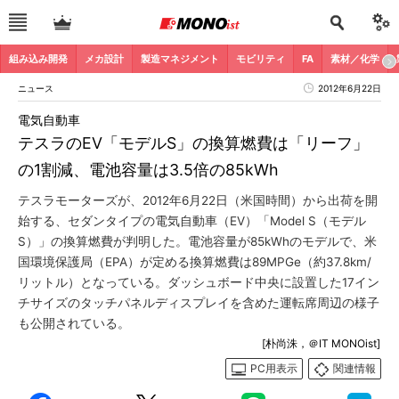
組み込み開発
メカ設計
製造マネジメント
モビリティ
FA
素材／化学
ニュース
2012年6月22日
電気自動車
テスラのEV「モデルS」の換算燃費は「リーフ」
の1割減、電池容量は3.5倍の85kWh
テスラモーターズが、2012年6月22日（米国時間）から出荷を開
始する、セダンタイプの電気自動車（EV）「Model S（モデル
S）」の換算燃費が判明した。電池容量が85kWhのモデルで、米
国環境保護局（EPA）が定める換算燃費は89MPGe（約37.8km/
リットル）となっている。ダッシュボード中央に設置した17イン
チサイズのタッチパネルディスプレイを含めた運転席周辺の様子
も公開されている。
[朴尚洙，＠IT MONOist]
PC用表示
関連情報