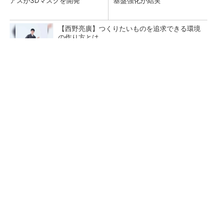
アスが3Dマスクを開発
基盤強化が結実
【西野亮廣】つくりたいものを追求できる環境
の作り方とは
PR(FINCHI on GOETHE)
【レベル14】生成AIを味方に、3D CADを使い
こなそう！
「取りあえずボルトで固定」は禁物 締結部設
計で押さえるべき基本