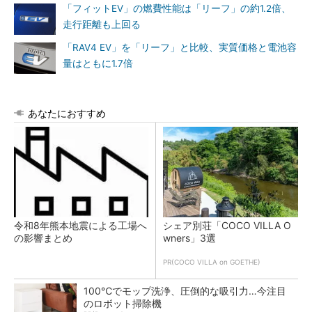
「フィットEV」の燃費性能は「リーフ」の約1.2倍、
走行距離も上回る
「RAV4 EV」を「リーフ」と比較、実質価格と電池容
量はともに1.7倍
あなたにおすすめ
令和8年熊本地震による工場へ
シェア別荘「COCO VILLA O
の影響まとめ
wners」3選
PR(COCO VILLA on GOETHE)
100℃でモップ洗浄、圧倒的な吸引力…今注目
のロボット掃除機