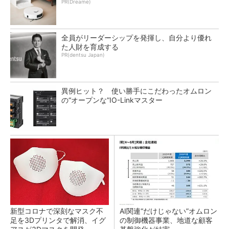
PR(Dreame)
全員がリーダーシップを発揮し、自分より優れ
た人財を育成する
PR(dentsu Japan)
異例ヒット？ 使い勝手にこだわったオムロン
の“オープンな”IO-Linkマスター
新型コロナで深刻なマスク不
AI関連“だけじゃない”オムロン
足を3Dプリンタで解消、イグ
の制御機器事業、地道な顧客