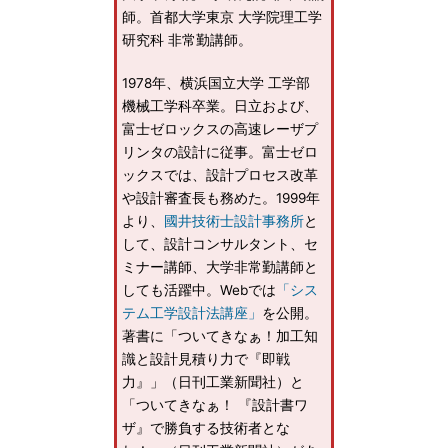
師。首都大学東京 大学院理工学
研究科 非常勤講師。
1978年、横浜国立大学 工学部
機械工学科卒業。日立および、
富士ゼロックスの高速レーザプ
リンタの設計に従事。富士ゼロ
ックスでは、設計プロセス改革
や設計審査長も務めた。1999年
より、
國井技術士設計事務所
と
して、設計コンサルタント、セ
ミナー講師、大学非常勤講師と
しても活躍中。Webでは
「シス
テム工学設計法講座」
を公開。
著書に「ついてきなぁ！加工知
識と設計見積り力で『即戦
力』」（日刊工業新聞社）と
「ついてきなぁ！ 『設計書ワ
ザ』で勝負する技術者とな