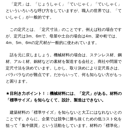
「定尺」は、「じょうしゃく」「ていじゃく」「ていしゃく」
といういろいろな呼び方をしていますが、職人の世界では、「て
いしゃく」が一般的です。
この定尺とは、「定尺寸法」のことです。例えば柱の場合です
が、定尺は3m、6mで、母屋や土台の場合は4m、梁や桁では、
4m、5m、6mの定尺材が一般的に使われています。
話を元に戻しましょう。機械材料の場合は、ステンレス材、鋼
材、アルミ材、銅材などの素材を製造する会社と、商社や問屋で
定尺寸法を決めています。しかし、取り決めにより定尺長さは、
バラバラなのが難点です。だからいって、何も知らない方がもっ
と困ります。
★目利き力ポイント！：機械材料には、「定尺」がある。材料の
「標準サイズ」を知らなくて、設計、製造はできない。
建築材料の「標準サイズ」を知らないと大工にはなれないとの
ことです。さらに、企業では競争に勝ち抜くための低コスト化を
狙って「集中購買」という活動をしています。材料の「標準化」