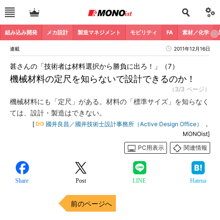
組み込み開発
メカ設計
製造マネジメント
モビリティ
FA
素材／化学
連載
2011年12月16日
甚さんの「技術者は材料選択から勝負に出ろ！」（7）
機械材料の定尺を知らないで設計できるのか！
（3/3 ページ）
機械材料にも「定尺」がある。材料の「標準サイズ」を知らなく
ては、設計・製造はできない。
[
國井良昌／國井技術士設計事務所（Active Design Office）
，
MONOist]
PC用表示
関連情報
Share
Post
LINE
Hatena
前のページへ