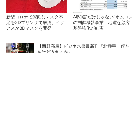
新型コロナで深刻なマスク不
AI関連“だけじゃない”オムロン
足を3Dプリンタで解消、イグ
の制御機器事業、地道な顧客
アスが3Dマスクを開発
基盤強化が結実
【西野亮廣】ビジネス書最新刊『北極星 僕た
ちはどう働くか』
PR(FINCHI on GOETHE)
【レベル14】生成AIを味方に、3D CADを使い
こなそう！
「取りあえずボルトで固定」は禁物 締結部設
計で押さえるべき基本