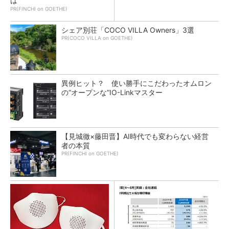
は
PR(FINCHI on GOETHE)
シェア別荘「COCO VILLA Owners」3選
PR(COCO VILLA on GOETHE)
異例ヒット？ 使い勝手にこだわったオムロン
の“オープンな”IO-Linkマスター
【見城徹×藤田晋】AI時代でも変わらない経営
者の本質
PR(FINCHI on GOETHE)