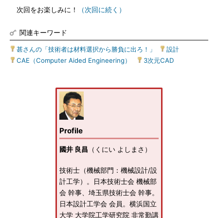
次回をお楽しみに！
（次回に続く）
関連キーワード
甚さんの「技術者は材料選択から勝負に出ろ！」
|
設計
|
CAE（Computer Aided Engineering）
|
3次元CAD
Profile
國井 良昌
（くにい よしまさ）
技術士（機械部門：機械設計/設
計工学）。日本技術士会 機械部
会 幹事、埼玉県技術士会 幹事。
日本設計工学会 会員。横浜国立
大学 大学院工学研究院 非常勤講