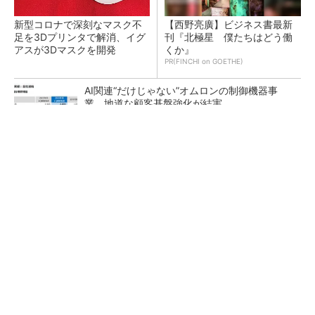
新型コロナで深刻なマスク不
【西野亮廣】ビジネス書最新
足を3Dプリンタで解消、イグ
刊『北極星 僕たちはどう働
アスが3Dマスクを開発
くか』
PR(FINCHI on GOETHE)
AI関連“だけじゃない”オムロンの制御機器事
業、地道な顧客基盤強化が結実
【レベル14】生成AIを味方に、3D CADを使い
こなそう！
「取りあえずボルトで固定」は禁物 締結部設
計で押さえるべき基本