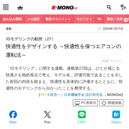
組み込み開発
メカ設計
製造マネジメント
モビリティ
FA
素材／化学
連載
2024年1月17日
1Dモデリングの勘所（27）
快適性をデザインする ～快適性を保つエアコンの
運転法～
（4/4 ページ）
「1Dモデリング」に関する連載。連載第27回は、ひとが感じる
快適さを熱的視点で考え、モデル化、評価可能であることを示し
た前回の内容を踏まえ、快適性を具体的に評価するとともに、快
適性のモデリングから分かったことを整理する。
[
大富浩一／日本機械学会 設計研究会
，MONOist]
PC用表示
関連情報
Share
Post
LINE
Hatena