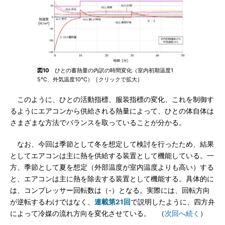
図10
ひとの蓄熱量の内訳の時間変化（室内初期温度1
5℃、外気温度10℃）［クリックで拡大］
このように、ひとの活動指標、服装指標の変化、これを制御す
るようにエアコンから供給される熱量によって、ひとの体自体は
さまざまな方法でバランスを取っていることが分かる。
なお、今回は季節として冬を想定して検討を行ったため、結果
としてエアコンは主に熱を供給する装置として機能している。一
方、季節として夏を想定（外部温度が室内温度よりも高い）する
と、エアコンは主に熱を除去する装置として機能する。具体的に
は、コンプレッサー回転数は（-）となる。実際には、回転方向
が逆転するわけではなく、
連載第21回
で説明したように、四方弁
によって冷媒の流れ方向を変化させている。 （
次回へ続く
）