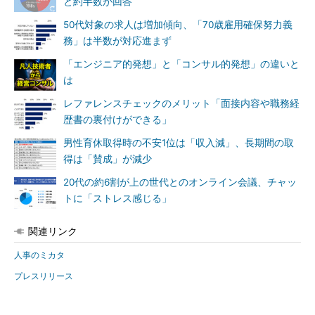
と約半数が回答
50代対象の求人は増加傾向、「70歳雇用確保努力義
務」は半数が対応進まず
「エンジニア的発想」と「コンサル的発想」の違いと
は
レファレンスチェックのメリット「面接内容や職務経
歴書の裏付けができる」
男性育休取得時の不安1位は「収入減」、長期間の取
得は「賛成」が減少
20代の約6割が上の世代とのオンライン会議、チャッ
トに「ストレス感じる」
関連リンク
人事のミカタ
プレスリリース