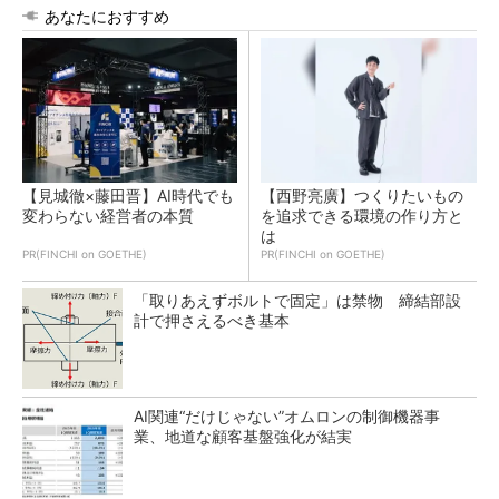
あなたにおすすめ
【見城徹×藤田晋】AI時代でも
【西野亮廣】つくりたいもの
変わらない経営者の本質
を追求できる環境の作り方と
は
PR(FINCHI on GOETHE)
PR(FINCHI on GOETHE)
「取りあえずボルトで固定」は禁物 締結部設
計で押さえるべき基本
AI関連“だけじゃない”オムロンの制御機器事
業、地道な顧客基盤強化が結実