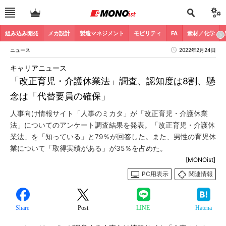
組み込み開発
メカ設計
製造マネジメント
モビリティ
FA
素材／化学
ニュース
2022年2月24日
キャリアニュース
「改正育児・介護休業法」調査、認知度は8割、懸
念は「代替要員の確保」
人事向け情報サイト「人事のミカタ」が「改正育児・介護休業
法」についてのアンケート調査結果を発表。「改正育児・介護休
業法」を「知っている」と79％が回答した。また、男性の育児休
業について「取得実績がある」が35％を占めた。
[MONOist]
PC用表示
関連情報
Share
Post
LINE
Hatena