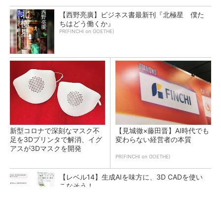
【西野亮廣】ビジネス書最新刊『北極星 僕た
ちはどう働くか』
PR(FINCHI on GOETHE)
新型コロナで深刻なマスク不
【見城徹×藤田晋】AI時代でも
足を3Dプリンタで解消、イグ
変わらない経営者の本質
アスが3Dマスクを開発
PR(FINCHI on GOETHE)
【レベル14】生成AIを味方に、3D CADを使い
こなそう！