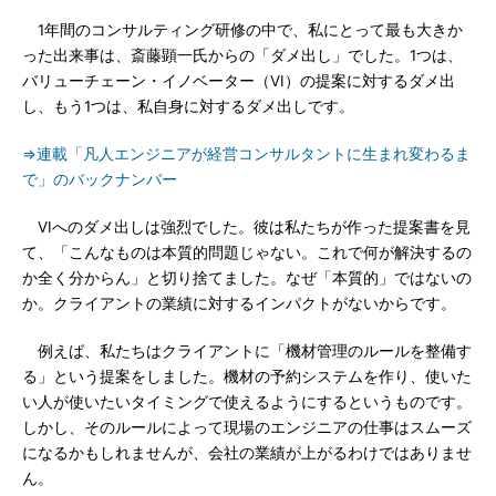
1年間のコンサルティング研修の中で、私にとって最も大きか
った出来事は、斎藤顕一氏からの「ダメ出し」でした。1つは、
バリューチェーン・イノベーター（VI）の提案に対するダメ出
し、もう1つは、私自身に対するダメ出しです。
⇒連載「凡人エンジニアが経営コンサルタントに生まれ変わるま
で」のバックナンバー
VIへのダメ出しは強烈でした。彼は私たちが作った提案書を見
て、「こんなものは本質的問題じゃない。これで何が解決するの
か全く分からん」と切り捨てました。なぜ「本質的」ではないの
か。クライアントの業績に対するインパクトがないからです。
例えば、私たちはクライアントに「機材管理のルールを整備す
る」という提案をしました。機材の予約システムを作り、使いた
い人が使いたいタイミングで使えるようにするというものです。
しかし、そのルールによって現場のエンジニアの仕事はスムーズ
になるかもしれませんが、会社の業績が上がるわけではありませ
ん。