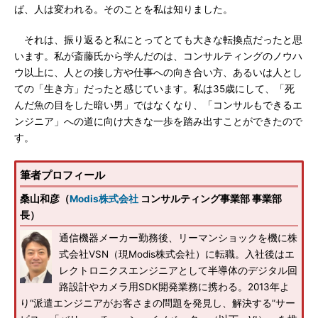
ば、人は変われる。そのことを私は知りました。
それは、振り返ると私にとってとても大きな転換点だったと思
います。私が斎藤氏から学んだのは、コンサルティングのノウハ
ウ以上に、人との接し方や仕事への向き合い方、あるいは人とし
ての「生き方」だったと感じています。私は35歳にして、「死
んだ魚の目をした暗い男」ではなくなり、「コンサルもできるエ
ンジニア」への道に向け大きな一歩を踏み出すことができたので
す。
筆者プロフィール
桑山和彦（
Modis株式会社
コンサルティング事業部 事業部
長）
通信機器メーカー勤務後、リーマンショックを機に株
式会社VSN（現Modis株式会社）に転職。入社後はエ
レクトロニクスエンジニアとして半導体のデジタル回
路設計やカメラ用SDK開発業務に携わる。2013年よ
り“派遣エンジニアがお客さまの問題を発見し、解決する”サー