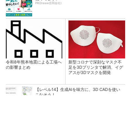
PR(Dreaw合同会社)
令和8年熊本地震による工場へ
新型コロナで深刻なマスク不
の影響まとめ
足を3Dプリンタで解消、イグ
アスが3Dマスクを開発
【レベル14】生成AIを味方に、3D CADを使い
こなそう！
SNSアカウントを着実に成長。実はみんなココ
使ってます。
PR(Dreaw合同会社)