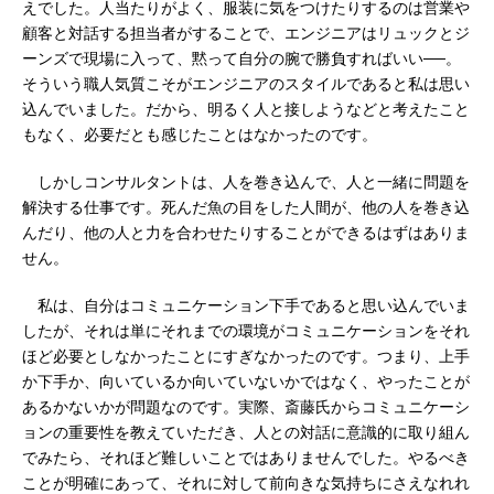
えでした。人当たりがよく、服装に気をつけたりするのは営業や
顧客と対話する担当者がすることで、エンジニアはリュックとジ
ーンズで現場に入って、黙って自分の腕で勝負すればいい──。
そういう職人気質こそがエンジニアのスタイルであると私は思い
込んでいました。だから、明るく人と接しようなどと考えたこと
もなく、必要だとも感じたことはなかったのです。
しかしコンサルタントは、人を巻き込んで、人と一緒に問題を
解決する仕事です。死んだ魚の目をした人間が、他の人を巻き込
んだり、他の人と力を合わせたりすることができるはずはありま
せん。
私は、自分はコミュニケーション下手であると思い込んでいま
したが、それは単にそれまでの環境がコミュニケーションをそれ
ほど必要としなかったことにすぎなかったのです。つまり、上手
か下手か、向いているか向いていないかではなく、やったことが
あるかないかが問題なのです。実際、斎藤氏からコミュニケーシ
ョンの重要性を教えていただき、人との対話に意識的に取り組ん
でみたら、それほど難しいことではありませんでした。やるべき
ことが明確にあって、それに対して前向きな気持ちにさえなれれ