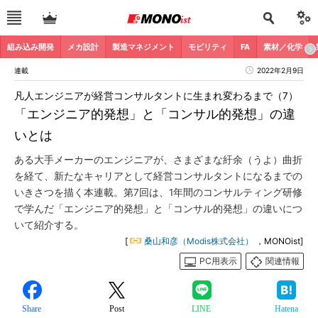
組み込み開発
メカ設計
製造マネジメント
モビリティ
FA
素材／化学
連載
2022年2月9日
凡人エンジニアが経営コンサルタントに生まれ変わるまで（7）
「エンジニア的発想」と「コンサル的発想」の違
いとは
ある大手メーカーのエンジニアが、さまざまな紆余（うよ）曲折
を経て、新たなキャリアとして経営コンサルタントになるまでの
いきさつを描く本連載。第7回は、1年間のコンサルティング研修
で学んだ「エンジニア的発想」と「コンサル的発想」の違いにつ
いて紹介する。
[
桑山和彦（Modis株式会社）
，MONOist]
PC用表示
関連情報
Share
Post
LINE
Hatena