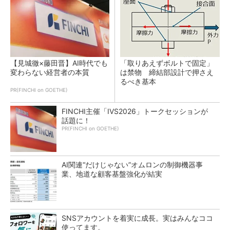
【見城徹×藤田晋】AI時代でも
「取りあえずボルトで固定」
変わらない経営者の本質
は禁物 締結部設計で押さえ
るべき基本
PR(FINCHI on GOETHE)
FINCHI主催「IVS2026」トークセッションが
話題に！
PR(FINCHI on GOETHE)
AI関連“だけじゃない”オムロンの制御機器事
業、地道な顧客基盤強化が結実
SNSアカウントを着実に成長。実はみんなココ
使ってます。