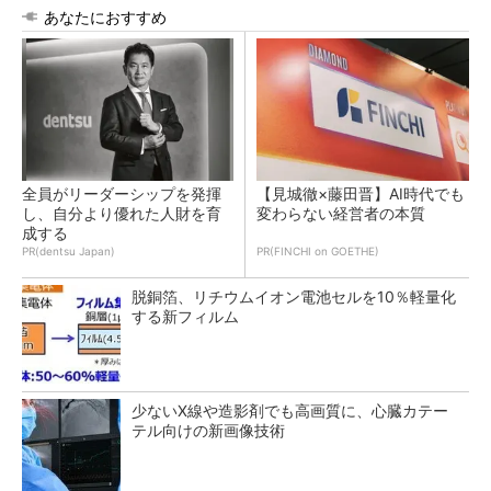
あなたにおすすめ
全員がリーダーシップを発揮
【見城徹×藤田晋】AI時代でも
し、自分より優れた人財を育
変わらない経営者の本質
成する
PR(dentsu Japan)
PR(FINCHI on GOETHE)
脱銅箔、リチウムイオン電池セルを10％軽量化
する新フィルム
少ないX線や造影剤でも高画質に、心臓カテー
テル向けの新画像技術