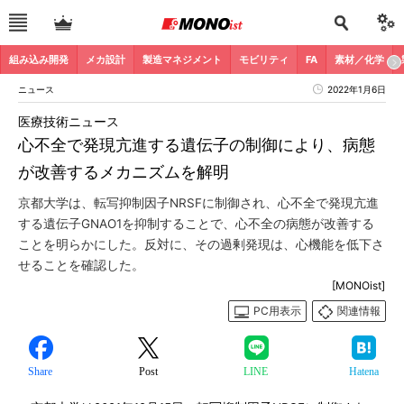
組み込み開発
メカ設計
製造マネジメント
モビリティ
FA
素材／化学
ニュース
2022年1月6日
医療技術ニュース
心不全で発現亢進する遺伝子の制御により、病態
が改善するメカニズムを解明
京都大学は、転写抑制因子NRSFに制御され、心不全で発現亢進
する遺伝子GNAO1を抑制することで、心不全の病態が改善する
ことを明らかにした。反対に、その過剰発現は、心機能を低下さ
せることを確認した。
[MONOist]
PC用表示
関連情報
Share
Post
LINE
Hatena