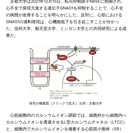
京都大学は2021年12月15日、転写抑制因子NRSFに制御され、
心不全で発現亢進する遺伝子GNAO1を抑制することで、心不全
の病態が改善することを明らかにした。反対に、心筋における
GNAO1の過剰発現は、心機能低下を引き起こすことが分かっ
た。信州大学、順天堂大学、ミシガン大学との共同研究による成
果だ。
研究の概要図［クリックで拡大］ 出所：京都大学
心筋細胞内のカルシウムイオン調節では、細胞外から細胞内へ
カルシウムイオンを透過させるL型カルシウムチャネル（LTCC）
と、細胞内でカルシウムイオンを備蓄する心筋筋小胞体（SR）