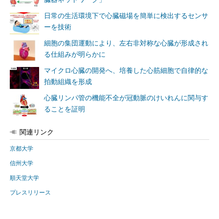
日常の生活環境下で心臓磁場を簡単に検出するセンサ
ーを技術
細胞の集団運動により、左右非対称な心臓が形成され
る仕組みが明らかに
マイクロ心臓の開発へ、培養した心筋細胞で自律的な
拍動組織を形成
心臓リンパ管の機能不全が冠動脈のけいれんに関与す
ることを証明
関連リンク
京都大学
信州大学
順天堂大学
プレスリリース