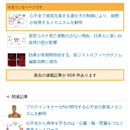
心不全で発現亢進する遺伝子の制御により、病態
が改善するメカニズムを解明
新型コロナ死亡者数の少ない理由、日本人に多い白
血球の型が影響
効果が長期間持続する、筋ジストロフィーのゲノム
編集治療に成功
過去の連載記事が 608 件あります
関連記事
プロテインキナーゼNが関与する心不全の新規メカニ
ズムを解明
心不全から身体を守るのは「心臓・脳・腎臓をつなぐ
臓器ネットワーク」