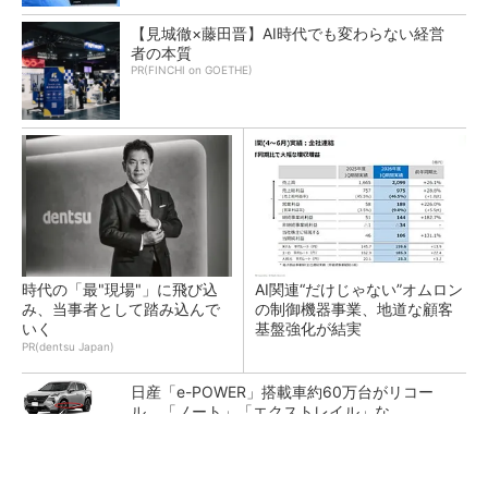
【見城徹×藤田晋】AI時代でも変わらない経営
者の本質
PR(FINCHI on GOETHE)
時代の「最"現場"」に飛び込
AI関連“だけじゃない”オムロン
み、当事者として踏み込んで
の制御機器事業、地道な顧客
いく
基盤強化が結実
PR(dentsu Japan)
日産「e-POWER」搭載車約60万台がリコー
ル、「ノート」「エクストレイル」な...