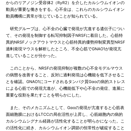
からのリアノジン受容体2（RyR2）を介したカルシウムイオンの
動員が重要な働きをする。心不全は、これらのカルシウムイオン
動員機構に異常が生じていることが知られている。
研究グループは、心不全の心臓で発現が亢進する遺伝子につい
て、その発現を制御する転写抑制因子NRSFに着目した。心筋特
異的NRSFノックアウトマウスと心筋特異的優勢抑制変異型NRSF
過剰発現マウスを解析したところ、不全心筋でGNAO1が発現亢
進していることが分かった。
このことから、NRSFの発現抑制が複数の心不全モデルマウス
の病態を改善すること、反対に過剰発現は心機能を低下させるこ
とを確認。GNAO1にコードされるタンパク質Gαoの病的ストレス
による心筋での発現亢進が、心機能低下や心不全の発症、進展に
重要な役割を果たすことを明らかにした。
また、そのメカニズムとして、Gαoの発現が亢進すると心筋表
面細胞膜におけるLTCCの局在活性が上昇し、心筋細胞内の病的
カルシウムシグナル経路が活性化することが明らかになった。こ
の活性化に続き、カルシウムイオン調節の恒常性が破綻すること