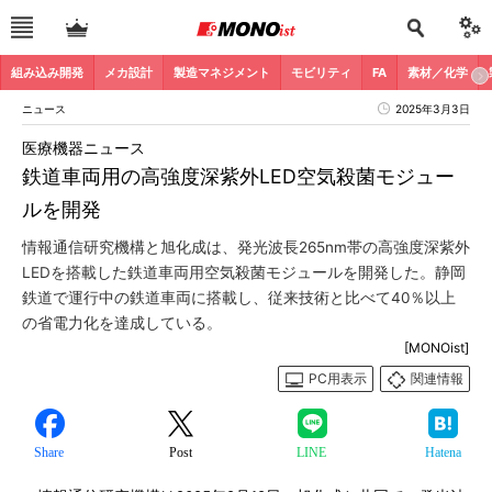
組み込み開発
メカ設計
製造マネジメント
モビリティ
FA
素材／化学
ニュース
2025年3月3日
医療機器ニュース
鉄道車両用の高強度深紫外LED空気殺菌モジュー
ルを開発
情報通信研究機構と旭化成は、発光波長265nm帯の高強度深紫外
LEDを搭載した鉄道車両用空気殺菌モジュールを開発した。静岡
鉄道で運行中の鉄道車両に搭載し、従来技術と比べて40％以上
の省電力化を達成している。
[MONOist]
PC用表示
関連情報
Share
Post
LINE
Hatena