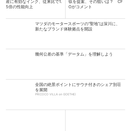
産に有効なインク、従来比で1.
収を提案、その狙いは？ CF
5倍の性能向上
Oがコメント
マツダのモータースポーツの“聖地”は深川に、
新たなブランド体験拠点を開設
幾何公差の基準「データム」を理解しよう
全国の絶景ポイントにサウナ付きのシェア別荘
を展開
PR(COCO VILLA on GOETHE)