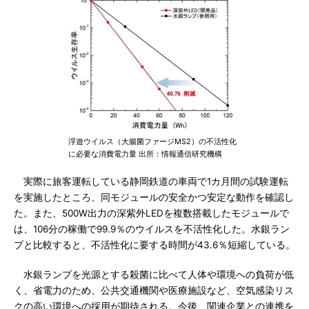
浮遊ウイルス（大腸菌ファージMS2）の不活性化
に必要な消費電力量 出所：情報通信研究機構
実際に旅客運転している静岡鉄道の車両で1カ月間の試験運転
を実施したところ、同モジュールの安全かつ安定な動作を確認し
た。また、500W出力の深紫外LEDを複数搭載したモジュールで
は、106分の稼働で99.9％のウイルスを不活性化した。水銀ラン
プと比較すると、不活性化に要する時間が43.6％短縮している。
水銀ランプを光源とする殺菌に比べて人体や環境への負荷が低
く、省電力のため、公共交通機関や医療施設など、空気感染リス
クの高い環境への採用が期待される。今後、関連企業との連携を