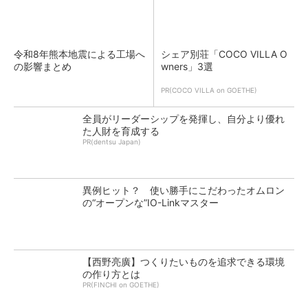
令和8年熊本地震による工場へ
シェア別荘「COCO VILLA O
の影響まとめ
wners」3選
PR(COCO VILLA on GOETHE)
全員がリーダーシップを発揮し、自分より優れ
た人財を育成する
PR(dentsu Japan)
異例ヒット？ 使い勝手にこだわったオムロン
の“オープンな”IO-Linkマスター
【西野亮廣】つくりたいものを追求できる環境
の作り方とは
PR(FINCHI on GOETHE)