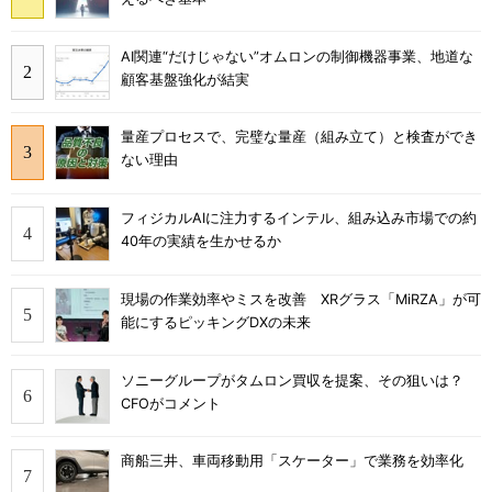
AI関連“だけじゃない”オムロンの制御機器事業、地道な
顧客基盤強化が結実
量産プロセスで、完璧な量産（組み立て）と検査ができ
ない理由
フィジカルAIに注力するインテル、組み込み市場での約
40年の実績を生かせるか
現場の作業効率やミスを改善 XRグラス「MiRZA」が可
能にするピッキングDXの未来
ソニーグループがタムロン買収を提案、その狙いは？
CFOがコメント
商船三井、車両移動用「スケーター」で業務を効率化