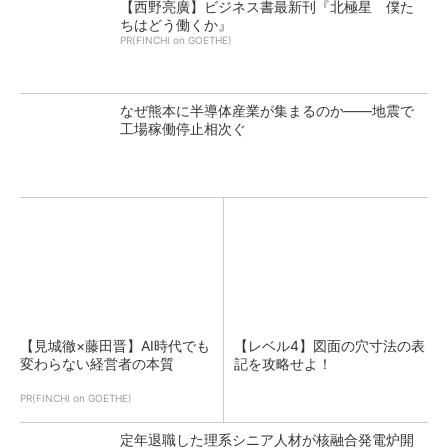
【西野亮廣】ビジネス書最新刊『北極星 僕た
ちはどう働くか』
PR(FINCHI on GOETHE)
なぜ熊本に半導体産業が集まるのか――地震で
工場稼働停止相次ぐ
【見城徹×藤田晋】AI時代でも
【レベル4】図面の穴寸法の表
変わらない経営者の本質
記を攻略せよ！
PR(FINCHI on GOETHE)
定年退職した理系シニア人材が核融合発電炉開