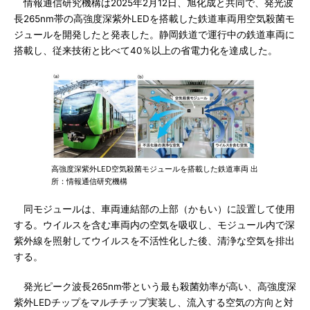
情報通信研究機構は2025年2月12日、旭化成と共同で、発光波
長265nm帯の高強度深紫外LEDを搭載した鉄道車両用空気殺菌モ
ジュールを開発したと発表した。静岡鉄道で運行中の鉄道車両に
搭載し、従来技術と比べて40％以上の省電力化を達成した。
高強度深紫外LED空気殺菌モジュールを搭載した鉄道車両 出
所：情報通信研究機構
同モジュールは、車両連結部の上部（かもい）に設置して使用
する。ウイルスを含む車両内の空気を吸収し、モジュール内で深
紫外線を照射してウイルスを不活性化した後、清浄な空気を排出
する。
発光ピーク波長265nm帯という最も殺菌効率が高い、高強度深
紫外LEDチップをマルチチップ実装し、流入する空気の方向と対