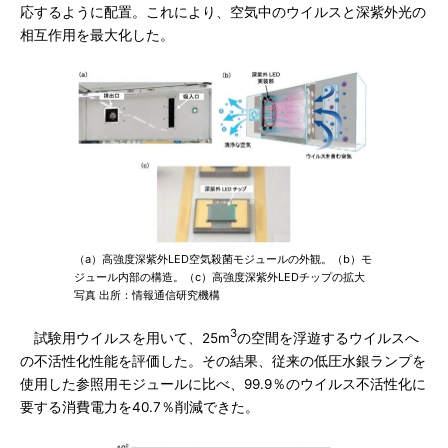
応するように配置。これにより、空気中のウイルスと深紫外光の
相互作用を最大化した。
（a）高強度深紫外LED空気殺菌モジュールの外観。（b）モ
ジュール内部の構造。（c）高強度深紫外LEDチップの拡大
写真 出所：情報通信研究機構
3
試験用ウイルスを用いて、25m
の空間を浮遊するウイルスへ
の不活性化性能を評価した。その結果、従来の低圧水銀ランプを
使用した参照用モジュールに比べ、99.9％のウイルス不活性化に
要する消費電力を40.7％削減できた。