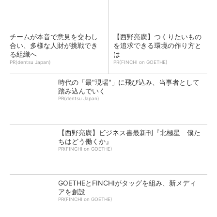
チームが本音で意見を交わし
【西野亮廣】つくりたいもの
合い、多様な人財が挑戦でき
を追求できる環境の作り方と
る組織へ
は
PR(dentsu Japan)
PR(FINCHI on GOETHE)
時代の「最"現場"」に飛び込み、当事者として
踏み込んでいく
PR(dentsu Japan)
【西野亮廣】ビジネス書最新刊『北極星 僕た
ちはどう働くか』
PR(FINCHI on GOETHE)
GOETHEとFINCHIがタッグを組み、新メディ
アを創設
PR(FINCHI on GOETHE)