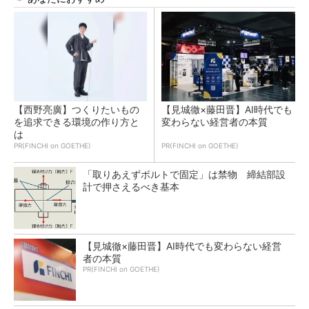
【西野亮廣】つくりたいもの
【見城徹×藤田晋】AI時代でも
を追求できる環境の作り方と
変わらない経営者の本質
は
PR(FINCHI on GOETHE)
PR(FINCHI on GOETHE)
「取りあえずボルトで固定」は禁物 締結部設
計で押さえるべき基本
【見城徹×藤田晋】AI時代でも変わらない経営
者の本質
PR(FINCHI on GOETHE)