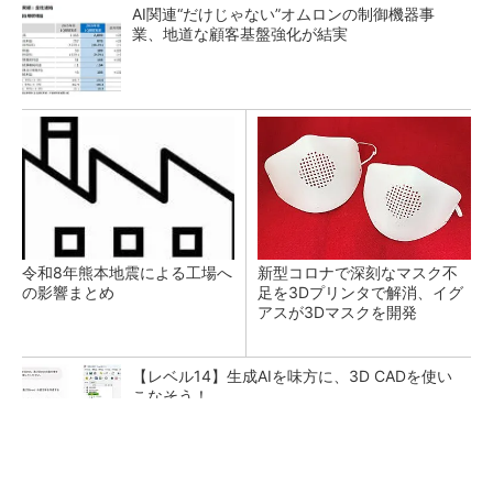
AI関連“だけじゃない”オムロンの制御機器事
業、地道な顧客基盤強化が結実
令和8年熊本地震による工場へ
新型コロナで深刻なマスク不
の影響まとめ
足を3Dプリンタで解消、イグ
アスが3Dマスクを開発
【レベル14】生成AIを味方に、3D CADを使い
こなそう！
シェア別荘「COCO VILLA Owners」3選