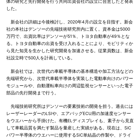
体の研究と先行開発を行う共同出資会社の設立に合意したと発表
した。
新会社の詳細は今後検討し、2020年4月の設立を目指す。新会
社の本社はデンソーの先端技術研究所内に置く。資本金は5000
万円で、出資比率はデンソーが51％、トヨタ自動車が49％とな
る。トヨタ自動車の出資を受け入れることにより、モビリティか
ら見た知見を生かした研究開発を加速させる。従業員数は、新会
社設立時で500人を計画している。
新会社では、次世代の車載半導体の基本構造や加工方法などの
先端研究から、次世代車載半導体を実装した電動車向けのパワー
モジュールや、自動運転車向けの周辺監視センサーといった電子
部品の先行開発まで行う。
先端技術研究所はデンソーの要素技術の開発を担う。過去には
レーザーレーダーのLSIや、エアバッグECU用の加速度センサー
をウエハーから手掛けた。有機ELディスプレイも、素子から見直
して車載品質を満たす製品を量産した実績がある。現在は、SiC
パワー半導体のウエハーに使用するSiC単結晶の作製や、ドライ