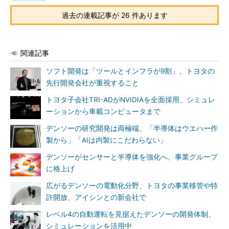
過去の連載記事が 26 件あります
関連記事
ソフト開発は「ツールとインフラが9割」、トヨタの
先行開発会社が重視すること
トヨタ子会社TRI-ADがNVIDIAを全面採用、シミュレ
ーションから車載コンピュータまで
デンソーの研究開発は両極端、「半導体はウエハー作
製から」「AIは内製にこだわらない」
デンソーがセンサーと半導体を強化へ、事業グループ
に格上げ
広がるデンソーの電動化分野、トヨタの事業移管や特
許開放、アイシンとの新会社で
レベル4の自動運転を見据えたデンソーの開発体制、
シミュレーションを活用中