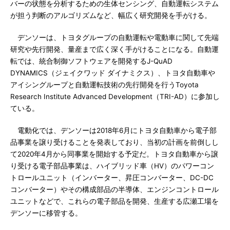
バーの状態を分析するための生体センシング、自動運転システム
が担う判断のアルゴリズムなど、幅広く研究開発を手がける。
デンソーは、トヨタグループの自動運転や電動車に関して先端
研究や先行開発、量産まで広く深く手がけることになる。自動運
転では、統合制御ソフトウェアを開発するJ-QuAD
DYNAMICS（ジェイクワッド ダイナミクス）、トヨタ自動車や
アイシングループと自動運転技術の先行開発を行うToyota
Research Institute Advanced Development（TRI-AD）に参加し
ている。
電動化では、デンソーは2018年6月にトヨタ自動車から電子部
品事業を譲り受けることを発表しており、当初の計画を前倒しし
て2020年4月から同事業を開始する予定だ。トヨタ自動車から譲
り受ける電子部品事業は、ハイブリッド車（HV）のパワーコン
トロールユニット（インバーター、昇圧コンバーター、DC-DC
コンバーター）やその構成部品の半導体、エンジンコントロール
ユニットなどで、これらの電子部品を開発、生産する広瀬工場を
デンソーに移管する。