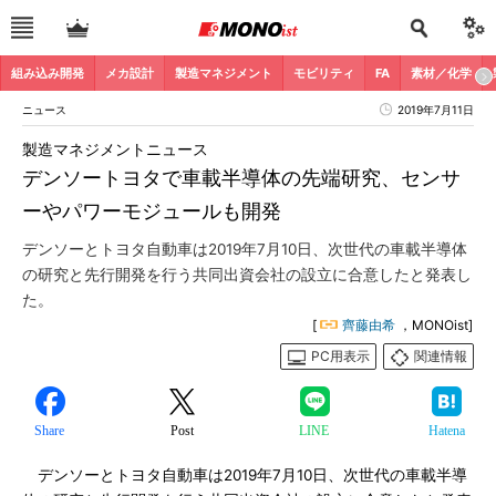
組み込み開発
メカ設計
製造マネジメント
モビリティ
FA
素材／化学
ニュース
2019年7月11日
製造マネジメントニュース
デンソートヨタで車載半導体の先端研究、センサ
ーやパワーモジュールも開発
デンソーとトヨタ自動車は2019年7月10日、次世代の車載半導体
の研究と先行開発を行う共同出資会社の設立に合意したと発表し
た。
[
齊藤由希
，MONOist]
PC用表示
関連情報
Share
Post
LINE
Hatena
デンソーとトヨタ自動車は2019年7月10日、次世代の車載半導