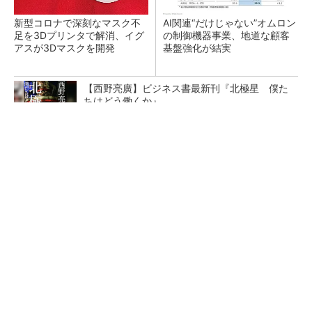
新型コロナで深刻なマスク不
AI関連“だけじゃない”オムロン
足を3Dプリンタで解消、イグ
の制御機器事業、地道な顧客
アスが3Dマスクを開発
基盤強化が結実
【西野亮廣】ビジネス書最新刊『北極星 僕た
ちはどう働くか』
PR(FINCHI on GOETHE)
【レベル14】生成AIを味方に、3D CADを使い
こなそう！
「取りあえずボルトで固定」は禁物 締結部設
計で押さえるべき基本