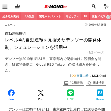
組み込み開発
メカ設計
製造マネジメント
モビリティ
FA
素材／化学
ニュース
2019年1月25日
自動運転技術
レベル4の自動運転を見据えたデンソーの開発体
制、シミュレーションを活用中
（1/2 ページ）
デンソーは2019年1月24日、東京都内で記者向けに説明会を開
き、研究開発拠点「Global R&D Tokyo」の取り組みを紹介し
た。
[
齊藤由希
，MONOist]
PC用表示
関連情報
Share
Post
LINE
Hatena
デンソーは2019年1月24日、東京都内で記者向けに説明会を開