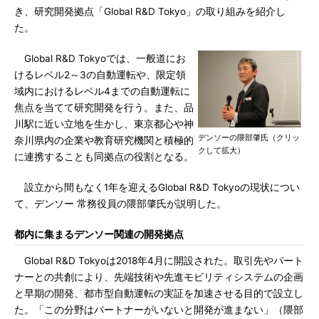
き、研究開発拠点「Global R&D Tokyo」の取り組みを紹介し
た。
Global R&D Tokyoでは、一般道にお
けるレベル2～3の自動運転や、限定領
域内におけるレベル4までの自動運転に
焦点を当てて研究開発を行う。また、品
川駅に近い立地を生かし、東京都心や神
デンソーの隈部肇氏（クリッ
奈川県内の企業や教育研究機関と積極的
クして拡大）
に連携することも同拠点の役割となる。
設立から間もなく1年を迎えるGlobal R&D Tokyoの現状につい
て、デンソー 常務役員の隈部肇氏が説明した。
都内に集まるデンソー関連の開発拠点
Global R&D Tokyoは2018年4月に開設された。取引先やパート
ナーとの共創により、先端技術や先進モビリティシステムの企画
と早期の開発、都市型自動運転の実証を加速させる目的で設立し
た。「この分野はパートナーがいないと開発が進まない」（隈部