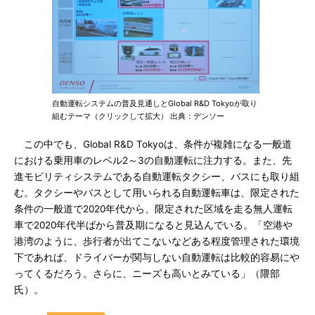
自動運転システムの普及見通しとGlobal R&D Tokyoが取り
組むテーマ（クリックして拡大） 出典：デンソー
この中でも、Global R&D Tokyoは、条件が複雑になる一般道
における乗用車のレベル2～3の自動運転に注力する。また、先
進モビリティシステムである自動運転タクシー、バスにも取り組
む。タクシーやバスとして用いられる自動運転車は、限定された
条件の一般道で2020年代から、限定された区域を走る無人運転
車で2020年代半ばから普及期になると見込んでいる。「空港や
港湾のように、歩行者が出てこないなどある程度管理された環境
下であれば、ドライバーが関与しない自動運転は比較的容易にや
ってくるだろう。さらに、ニーズも高いとみている」（隈部
氏）。