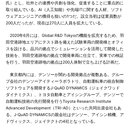
氏）とし、社外との連携や共創を強化、促進することに重点的に
取り組んでいる。AI（人工知能）や先端ITに関する人材、ソフト
ウェアエンジニアの獲得も狙いの1つだ。設立当初は従業員数が
200人だったが、現在は270人に人員を拡大している。
2020年6月には、Global R&D Tokyoの機能を拡充するため、羽
田空港跡地エリアにテスト路を備えた試験車両の開発棟とオフィ
スを設ける。品川の拠点でシミュレーションを活用して開発した
技術を、羽田空港跡地の拠点で開発車両に仕立て、実車での検証
を行う。羽田空港跡地の拠点は200人体制で立ち上げる計画だ。
東京都内には、デンソーが関わる開発拠点が複数ある。グルー
プ会社のデンソーアイティーラボラトリ、自動運転車の統合制御
ソフトウェアを開発するJ-QuAD DYNAMICS（ジェイクワッド
ダイナミクス）、トヨタ自動車とアイシングループ、デンソーで
自動運転技術の先行開発を行うToyota Research Institute
Advanced Development（TRI-AD）といった共同出資会社もあ
る。J-QuAD DYNAMICSの親会社はデンソー、アイシン精機、ア
ドヴィックス、ジェイテクトの4社となっている。