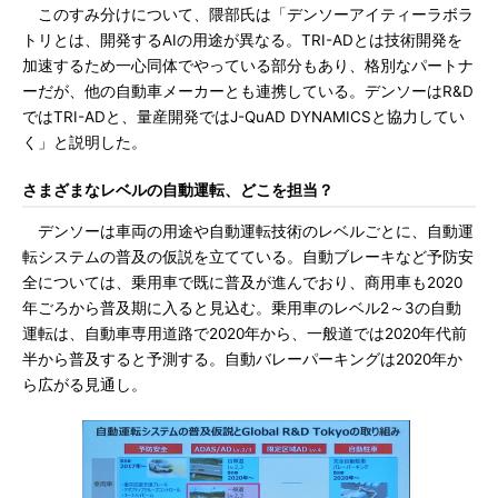
このすみ分けについて、隈部氏は「デンソーアイティーラボラ
トリとは、開発するAIの用途が異なる。TRI-ADとは技術開発を
加速するため一心同体でやっている部分もあり、格別なパートナ
ーだが、他の自動車メーカーとも連携している。デンソーはR&D
ではTRI-ADと、量産開発ではJ-QuAD DYNAMICSと協力してい
く」と説明した。
さまざまなレベルの自動運転、どこを担当？
デンソーは車両の用途や自動運転技術のレベルごとに、自動運
転システムの普及の仮説を立てている。自動ブレーキなど予防安
全については、乗用車で既に普及が進んでおり、商用車も2020
年ごろから普及期に入ると見込む。乗用車のレベル2～3の自動
運転は、自動車専用道路で2020年から、一般道では2020年代前
半から普及すると予測する。自動バレーパーキングは2020年か
ら広がる見通し。