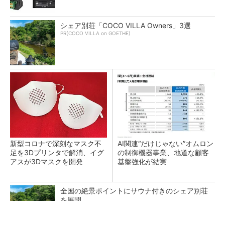
シェア別荘「COCO VILLA Owners」3選
PR(COCO VILLA on GOETHE)
新型コロナで深刻なマスク不
AI関連“だけじゃない”オムロン
足を3Dプリンタで解消、イグ
の制御機器事業、地道な顧客
アスが3Dマスクを開発
基盤強化が結実
全国の絶景ポイントにサウナ付きのシェア別荘
を展開
PR(COCO VILLA on GOETHE)