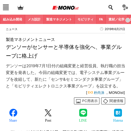
組み込み開発
メカ設計
製造マネジメント
モビリティ
FA
素材／化学
ニュース
2019年6月21日
製造マネジメントニュース
デンソーがセンサーと半導体を強化へ、事業グル
ープに格上げ
デンソーは2019年7月1日付の組織変更と経営役員、執行職の担当
変更を発表した。今回の組織変更では、電子システム事業グルー
プを改組して、新たに「センサ&セミコンダクタ事業グループ」
と「モビリティエレクトロニクス事業グループ」を設立する。
[
朴尚洙
，MONOist]
PC用表示
関連情報
Share
Post
LINE
Hatena