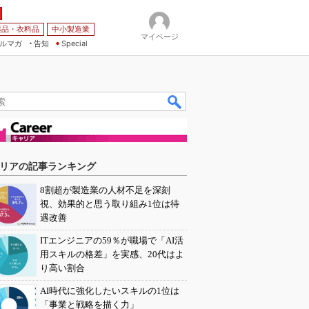
薬品・衣料品
中小製造業
マイページ
ルマガ
告知
Special
リアの記事ランキング
8割超が製造業の人材不足を深刻
視、効果的と思う取り組み1位は待
遇改善
ITエンジニアの59％が職場で「AI活
用スキルの格差」を実感、20代はよ
り高い割合
AI時代に強化したいスキルの1位は
「事業と戦略を描く力」