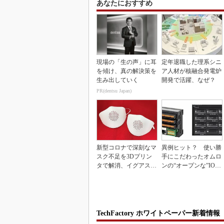
あなたにおすすめ
現場の「生の声」に耳
定年退職した理系シニ
を傾け、真の解決策を
ア人材が核融合発電炉
生み出していく
開発で活躍、なぜ？
PR(dentsu Japan)
新型コロナで深刻なマ
異例ヒット？ 使い勝
スク不足を3Dプリン
手にこだわったオムロ
タで解消、イグアスが
ンの“オープンな”IO-L
3Dマスクを開発
inkマスター
TechFactory ホワイトペーパー新着情報