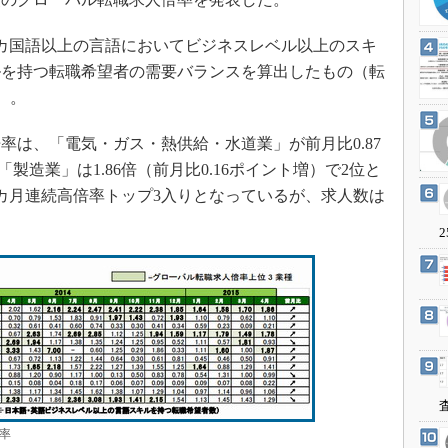
3Dプリンタ
産業オープンネット展
デジタルツインとCAE
カ国語以上の言語においてビジネスレベル以上のスキ
S＆OP
ルを持つ転職希望者の需要バランスを算出したもの（転
）。
インダストリー4.0
イノベーション
は、「電気・ガス・熱供給・水道業」が前月比0.87
製造業ビッグデータ
「製造業」は1.86倍（前月比0.16ポイント増）で2位と
メイドインジャパン
11カ月連続高倍率トップ3入りとなっているが、求人数は
植物工場
2
知財マネジメント
海外生産
グローバル設計・開発
制御セキュリティ
新型コロナへの対応
率