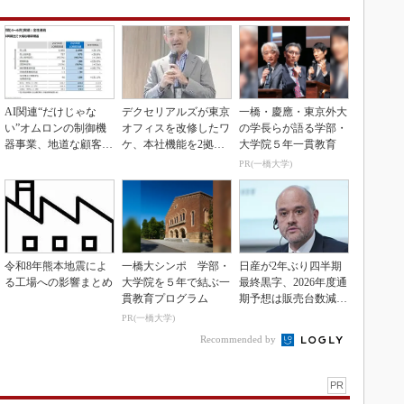
AI関連“だけじゃな
デクセリアルズが東京
一橋・慶應・東京外大
い”オムロンの制御機
オフィスを改修したワ
の学長らが語る学部・
器事業、地道な顧客基
ケ、本社機能を2拠点
大学院５年一貫教育
盤強化が結実
に
PR(一橋大学)
令和8年熊本地震によ
一橋大シンポ 学部・
日産が2年ぶり四半期
る工場への影響まとめ
大学院を５年で結ぶ一
最終黒字、2026年度通
貫教育プログラム
期予想は販売台数減も
連結業績は維持
PR(一橋大学)
Recommended by
PR