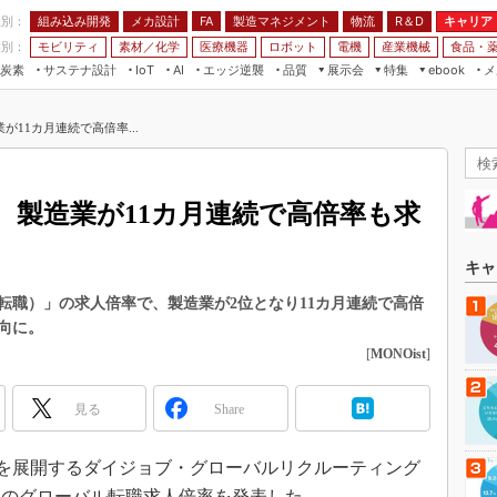
程別：
組み込み開発
メカ設計
製造マネジメント
物流
R＆D
キャリア
FA
業別：
モビリティ
素材／化学
医療機器
ロボット
電機
産業機械
食品・
炭素
サステナ設計
エッジ逆襲
品質
展示会
特集
メ
IoT
AI
ebook
伝承
組み込み開発
CEATEC
読者調査まとめ
編集後記
11カ月連続で高倍率...
JIMTOF
保全
メカ設計
つながるクルマ
組込み/エッジ コンピューティング
ス
 AI
製造マネジメント
5G
展＆IoT/5Gソリューション展
VR／AR
FA
、製造業が11カ月連続で高倍率も求
IIFES
モビリティ
フィールドサービス
国際ロボット展
素材／化学
FPGA
キャ
ジャパンモビリティショー
組み込み画像技術
転職）」の求人倍率で、製造業が2位となり11カ月連続で高倍
TECHNO-FRONTIER
向に。
組み込みモデリング
人テク展
[
MONOist
]
Windows Embedded
スマート工場EXPO
車載ソフト開発
見る
Share
EdgeTech+
ISO26262
日本ものづくりワールド
comを展開するダイジョブ・グローバルリクルーティング
無償設計ツール
AUTOMOTIVE WORLD
月末時点のグローバル転職求人倍率を発表した。