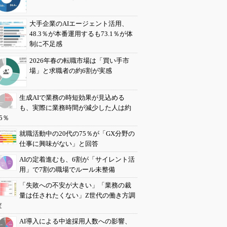
大手企業のAIエージェント活用、
48.3％が本番運用するも73.1％が体
制に不足感
2026年春の転職市場は「買い手市
場」と求職者の約6割が実感
生成AIで業務の時短効果が見込める
も、実際に業務時間が減少した人は約
5％
就職活動中の20代の75％が「GX分野の
仕事に興味がない」と回答
AIの定着進むも、6割が「サイレント活
用」で7割の職場でルール未整備
「失敗への不安が大きい」「業務の裁
量は任されたくない」Z世代の働き方調
査
AI導入による中途採用人数への影響、