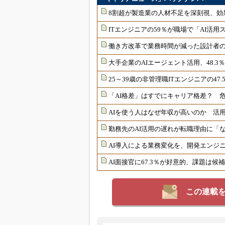
8割超が製造業の人材不足を深刻視、効
ITエンジニアの59％が職場で「AI活
働き方改革で業務時間が減った設計者の
大手企業のAIエージェント活用、48.3
25～39歳の非管理職ITエンジニアの4
「AI格差」はすでにキャリア格差？ 危
AIを使う人はなぜ年収が高いのか 活用
勤務先のAI活用の遅れが転職理由に「
AI導入による業務変化を、開発エンジニ
AI面接官に67.3％が好意的、課題は
この連載