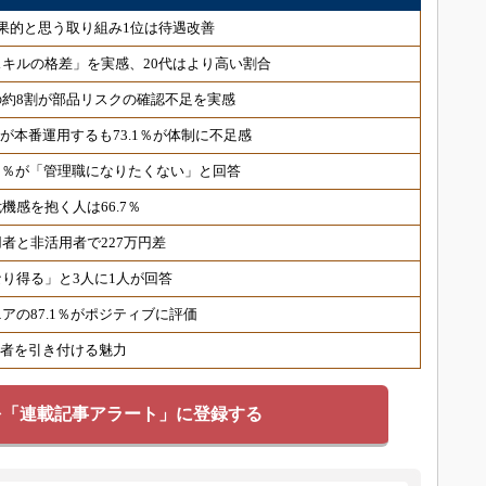
果的と思う取り組み1位は待遇改善
用スキルの格差」を実感、20代はより高い割合
約8割が部品リスクの確認不足を実感
％が本番運用するも73.1％が体制に不足感
7.5％が「管理職になりたくない」と回答
機感を抱く人は66.7％
者と非活用者で227万円差
なり得る」と3人に1人が回答
アの87.1％がポジティブに評価
候補者を引き付ける魅力
を「連載記事アラート」に登録する