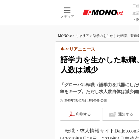
工
産
メディア
脱
つながる技術
AI×技術
MONOist
>
キャリア
>
語学力を生かした転職、製造業が
つながる工場
AI×設備
つながるサービ
Physical
キャリアニュース
語学力を生かした転職
人数は減少
「グローバル転職（語学力を武器にした
率をキープ。ただし求人数自体は減少傾
2015年05月27日 11時00分 公開
印刷する
通知する
転職・求人情報サイトDaijob.
は2015年5月25日、2015年4