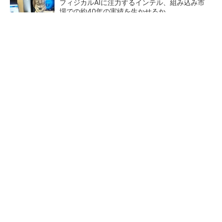
フィジカルAIに注力するインテル、組み込み市
場での約40年の実績を生かせるか
あえて歩かせない――準国産ヒューマノイド
「D1」登場、現場稼働で日本の勝ち筋へ
AI関連“だけじゃない”オムロンの制御機器事
業、地道な顧客基盤強化が結実
【西野亮廣】投資してもらう
フィジカルAI時代のロボティ