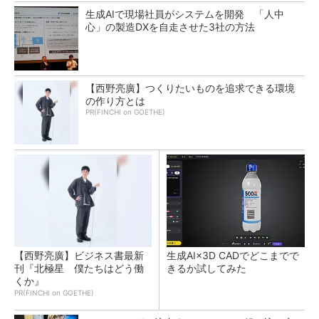
生成AIで現場社員がシステムを開発 「人中
心」の製造DXを自走させた3社の方法
【西野亮廣】つくりたいものを追求できる環境
の作り方とは
PR(FINCHI on GOETHE)
【西野亮廣】ビジネス書最新
生成AI×3D CADでどこまでで
刊『北極星 僕たちはどう働
きるか試してみた
くか』
PR(FINCHI on GOETHE)