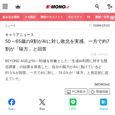
組み込み開発
メカ設計
製造マネジメント
モビリティ
FA
素材／化学
ニュース
2026年2月2日
キャリアニュース
50～65歳の9割がAIに対し敗北を実感、一方で約7
割が「味方」と回答
（1/2 ページ）
BEYOND AGEは50～65歳を対象とした「生成AI利用に対する懸
念調査」の結果を発表した。自分の能力がAIに負けていると
91.3％が回答。一方でAIに対し、74.0％が「味方」と肯定的に捉
えていた。
[MONOist]
PC用表示
関連情報
Share
Post
LINE
Hatena