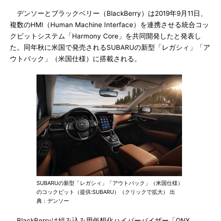
デンソーとブラックベリー（BlackBerry）は2019年9月11日、
複数のHMI（Human Machine Interface）を連携させる統合コッ
クピットシステム「Harmony Core」を共同開発したと発表し
た。同年秋に米国で発売されるSUBARUの新型「レガシィ」「ア
ウトバック」（米国仕様）に搭載される。
SUBARUの新型「レガシィ」「アウトバック」（米国仕様）
のコックピット（提供:SUBARU）（クリックで拡大） 出
典：デンソー
BlackBerryは組み込み用仮想化ハイパーバイザー「QNX