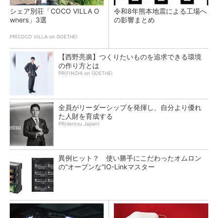
シェア別荘「COCO VILLA O
令和8年熊本地震による工場へ
wners」3選
の影響まとめ
PR(COCO VILLA on GOETHE)
【西野亮廣】つくりたいものを追求できる環境
の作り方とは
PR(FINCHI on GOETHE)
全員がリーダーシップを発揮し、自分より優れ
た人財を育成する
PR(dentsu Japan)
異例ヒット？ 使い勝手にこだわったオムロン
の“オープンな”IO-Linkマスター