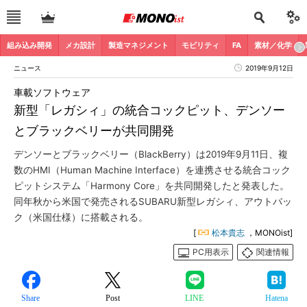
組み込み開発
メカ設計
製造マネジメント
モビリティ
FA
素材／化学
ニュース
2019年9月12日
車載ソフトウェア
新型「レガシィ」の統合コックピット、デンソー
とブラックベリーが共同開発
デンソーとブラックベリー（BlackBerry）は2019年9月11日、複
数のHMI（Human Machine Interface）を連携させる統合コック
ピットシステム「Harmony Core」を共同開発したと発表した。
同年秋から米国で発売されるSUBARU新型レガシィ、アウトバッ
ク（米国仕様）に搭載される。
[
松本貴志
，MONOist]
PC用表示
関連情報
Share
Post
LINE
Hatena