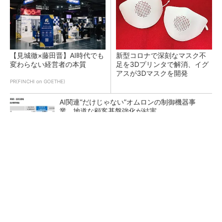
【見城徹×藤田晋】AI時代でも
新型コロナで深刻なマスク不
変わらない経営者の本質
足を3Dプリンタで解消、イグ
アスが3Dマスクを開発
PR(FINCHI on GOETHE)
AI関連“だけじゃない”オムロンの制御機器事
業、地道な顧客基盤強化が結実
【レベル14】生成AIを味方に、3D CADを使い
こなそう！
「取りあえずボルトで固定」は禁物 締結部設
計で押さえるべき基本