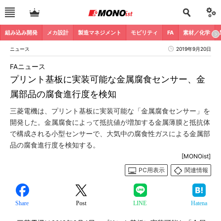
組み込み開発
メカ設計
製造マネジメント
モビリティ
FA
素材／化学
ニュース
2019年9月20日
FAニュース
プリント基板に実装可能な金属腐食センサー、金
属部品の腐食進行度を検知
三菱電機は、プリント基板に実装可能な「金属腐食センサー」を
開発した。金属腐食によって抵抗値が増加する金属薄膜と抵抗体
で構成される小型センサーで、大気中の腐食性ガスによる金属部
品の腐食進行度を検知する。
[MONOist]
PC用表示
関連情報
Share
Post
LINE
Hatena