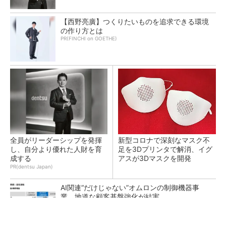
【西野亮廣】つくりたいものを追求できる環境
の作り方とは
PR(FINCHI on GOETHE)
全員がリーダーシップを発揮
新型コロナで深刻なマスク不
し、自分より優れた人財を育
足を3Dプリンタで解消、イグ
成する
アスが3Dマスクを開発
PR(dentsu Japan)
AI関連“だけじゃない”オムロンの制御機器事
業、地道な顧客基盤強化が結実