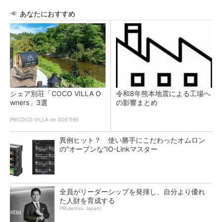
あなたにおすすめ
シェア別荘「COCO VILLA O
令和8年熊本地震による工場へ
wners」3選
の影響まとめ
PR(COCO VILLA on GOETHE)
異例ヒット？ 使い勝手にこだわったオムロン
の“オープンな”IO-Linkマスター
全員がリーダーシップを発揮し、自分より優れ
た人財を育成する
PR(dentsu Japan)