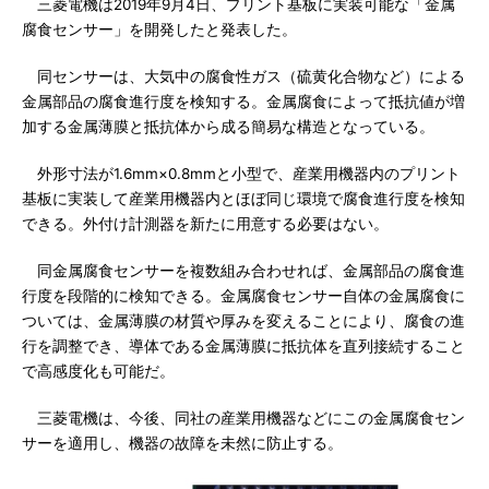
三菱電機は2019年9月4日、プリント基板に実装可能な「金属
腐食センサー」を開発したと発表した。
同センサーは、大気中の腐食性ガス（硫黄化合物など）による
金属部品の腐食進行度を検知する。金属腐食によって抵抗値が増
加する金属薄膜と抵抗体から成る簡易な構造となっている。
外形寸法が1.6mm×0.8mmと小型で、産業用機器内のプリント
基板に実装して産業用機器内とほぼ同じ環境で腐食進行度を検知
できる。外付け計測器を新たに用意する必要はない。
同金属腐食センサーを複数組み合わせれば、金属部品の腐食進
行度を段階的に検知できる。金属腐食センサー自体の金属腐食に
ついては、金属薄膜の材質や厚みを変えることにより、腐食の進
行を調整でき、導体である金属薄膜に抵抗体を直列接続すること
で高感度化も可能だ。
三菱電機は、今後、同社の産業用機器などにこの金属腐食セン
サーを適用し、機器の故障を未然に防止する。