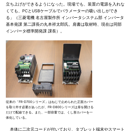
立ち上げができるようになった。現場でも、装置の電源を入れな
くても、PCとUSBケーブルでパラメーターの吸い出しができ
る」（三菱電機 名古屋製作所 インバータシステム部 インバータ
基本発課 第二課長の丸本祥太郎氏。肩書は取材時、現在は同部
インバータ標準開発課 課長）。
従来の「FR-D700シリーズ」はねじで止められた正面カバー
を取り外す必要があったが、FR-D800シリーズは扉を開ける
だけで配線できる。また、一部容量では、くし形カバーを一
体化している。
本体に二次元コードが付いており、タブレット端末やスマート