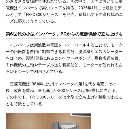
のさまざまな場所で使われている。その中で、国内において三菱
電機はインバータで高いシェアを誇る。2025年1月には最新モデ
ルとして「FR-D800シリーズ」を発売。多様化する生産現場のニ
ーズに応えようとしている。
第6世代の小型インバータ、PCからの電源供給で立ち上げも
インバータは周波数や電圧をコントロールすることで、モータ
ーの回転数を自由に制御できる装置だ。洗濯機やエスカレーター
をはじめ、製造現場にあるコンベヤーやポンプ、垂直搬送装置、
工作機械の主軸やテーブル送り装置など、モーターが使われるあ
らゆるシーンで利用されている。
三菱電機は1981年に汎用インバータの第1世代を発売。その
後、改良を重ね、最も新しい800シリーズは第6世代に当たる。
その中でも、FR-D800シリーズは小型で立ち上げが簡単であるこ
とを特徴としている。