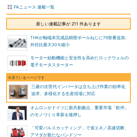
FAニュース 連載一覧
新しい連載記事が 211 件あります
THKが軸端末完成品精密ボールねじに79形番追加、
外径比最大30％縮小
モーター始動機能と安全性を高めたロックウェルの
電子モータスターター
三菱の次世代インバータは立ち上げ作業の効率化
追求、多様化する生産現場に対応
オムロンがドイツに新共創拠点、重要市場「欧州」
のモノづくり革新を後押し
「可変パルスカッティング」で省エネ／高速切断、
アマダが新たなバンドソー