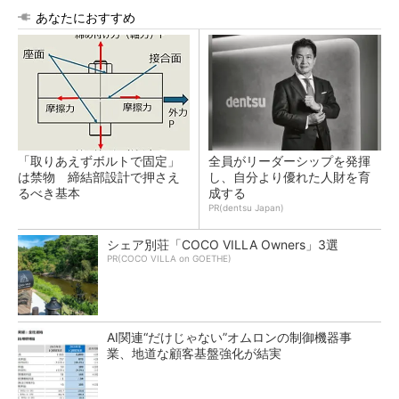
あなたにおすすめ
「取りあえずボルトで固定」
全員がリーダーシップを発揮
は禁物 締結部設計で押さえ
し、自分より優れた人財を育
るべき基本
成する
PR(dentsu Japan)
シェア別荘「COCO VILLA Owners」3選
PR(COCO VILLA on GOETHE)
AI関連“だけじゃない”オムロンの制御機器事
業、地道な顧客基盤強化が結実