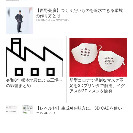
【西野亮廣】つくりたいものを追求できる環境
の作り方とは
PR(FINCHI on GOETHE)
令和8年熊本地震による工場へ
新型コロナで深刻なマスク不
の影響まとめ
足を3Dプリンタで解消、イグ
アスが3Dマスクを開発
【レベル14】生成AIを味方に、3D CADを使い
こなそう！