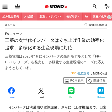
組み込み開発
メカ設計
製造マネジメント
モビリティ
FA
素材／化学
ニュース
2025年4月24日
FAニュース
三菱の次世代インバータは立ち上げ作業の効率化
追求、多様化する生産現場に対応
三菱電機は2025年1月にインバータの最新モデルとして「FR-
D800シリーズ」を発売し、多様化する生産現場のニーズに応え
ようとしている。
[
長沢正博
，MONOist]
PC用表示
関連情報
Share
Post
LINE
Hatena
インバータは洗濯機や空調設備、さらには工作機械まで、日常