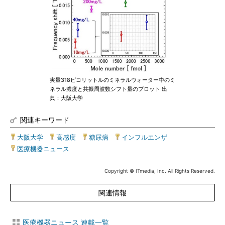
実量318ピコリットルのミネラルウォーター中のミ
ネラル濃度と共振周波数シフト量のプロット 出
典：大阪大学
関連キーワード
大阪大学
|
高感度
|
糖尿病
|
インフルエンザ
|
医療機器ニュース
Copyright © ITmedia, Inc. All Rights Reserved.
関連情報
医療機器ニュース 連載一覧