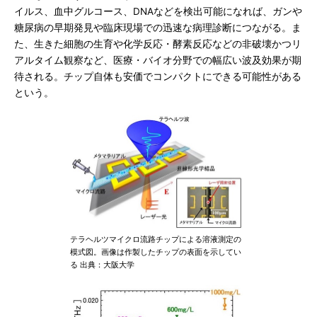
イルス、血中グルコース、DNAなどを検出可能になれば、ガンや
糖尿病の早期発見や臨床現場での迅速な病理診断につながる。ま
た、生きた細胞の生育や化学反応・酵素反応などの非破壊かつリ
アルタイム観察など、医療・バイオ分野での幅広い波及効果が期
待される。チップ自体も安価でコンパクトにできる可能性がある
という。
テラヘルツマイクロ流路チップによる溶液測定の
模式図。画像は作製したチップの表面を示してい
る 出典：大阪大学