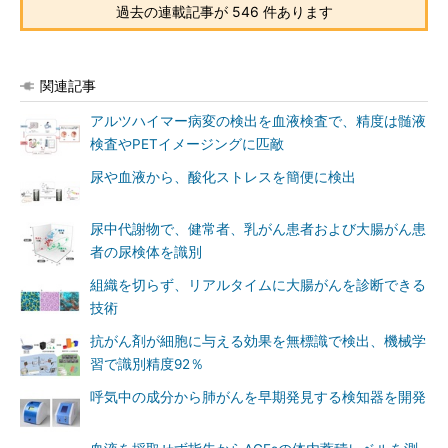
過去の連載記事が 546 件あります
関連記事
アルツハイマー病変の検出を血液検査で、精度は髄液
検査やPETイメージングに匹敵
尿や血液から、酸化ストレスを簡便に検出
尿中代謝物で、健常者、乳がん患者および大腸がん患
者の尿検体を識別
組織を切らず、リアルタイムに大腸がんを診断できる
技術
抗がん剤が細胞に与える効果を無標識で検出、機械学
習で識別精度92％
呼気中の成分から肺がんを早期発見する検知器を開発