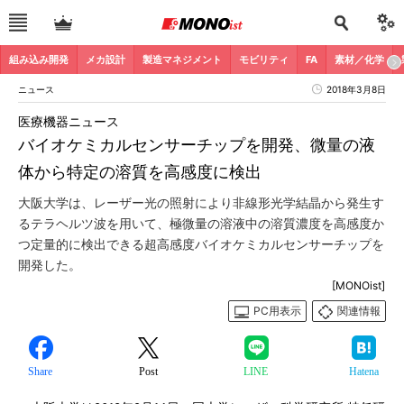
組み込み開発
メカ設計
製造マネジメント
モビリティ
FA
素材／化学
ニュース
2018年3月8日
医療機器ニュース
バイオケミカルセンサーチップを開発、微量の液
体から特定の溶質を高感度に検出
大阪大学は、レーザー光の照射により非線形光学結晶から発生す
るテラヘルツ波を用いて、極微量の溶液中の溶質濃度を高感度か
つ定量的に検出できる超高感度バイオケミカルセンサーチップを
開発した。
[MONOist]
PC用表示
関連情報
Share
Post
LINE
Hatena