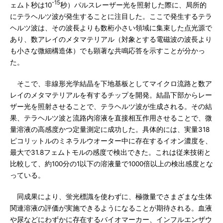
-15
ェムト秒は10
秒）パルスレーザー光を照射した際に、局所的
にテラヘルツ波が発生することに注目した。ここで発生するテラ
ヘルツ波は、その波長よりも数桁小さい領域に集束した点光源で
あり、数アレイのメタマテリアル（対象とする電磁波の波長より
も小さな微細構造体）でも顕著な共鳴応答を示すことが分かっ
た。
そこで、非線形光学結晶を下地基板としてマイクロ流路と数ア
レイのメタマテリアルを有するチップを開発。結晶下部からレー
ザー光を照射させることで、テラヘルツ波が生成される。その結
果、テラヘルツ波と流路内溶液を直接相互作用させることで、微
量溶液の高感度かつ定量測定に成功した。具体的には、実量318
ピコリットルのミネラルウオーター中に存在するイオン濃度を、
最大で31.8フェムトモルの感度で検出できた。これは従来技術と
比較して、約100分の1以下の溶液量で1000倍以上の検出感度とな
っている。
同成果により、蛍光標識を使わずに、極微量でさまざまな生体
関連溶液の評価が実施できるようになることが期待される。血液
や尿などにわずかに存在するバイオマーカー、インフルエンザウ