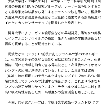
大阪大学は2018年2月14日、同大学レーザー科学研究所 特任研
究員の芹田和則氏らの研究グループが、レーザー光を照射するこ
とで非線形光学結晶から発生するテラヘルツ波を用いて、極微量
の溶液中の溶質濃度を高感度かつ定量的に検出できる超高感度バ
イオケミカルセンサーチップを開発したと発表した。
開発成果により、ガンや糖尿病などの早期発見、迅速かつ簡易
なインフルエンザウイルスの検出、生きた細胞の非破壊評価など
幅広く貢献することが期待されている。
周波数が1T（テラ）Hz前後にあるテラヘルツ波のエネルギー
は、生体関連分子の微弱な振動や回転に相当することから、生命
機能に関わる情報を抽出できる電磁波として次世代のバイオセン
シングへの応用が期待されている。しかし、これまでは波長
（0.01～1mm程度）のテラヘルツ波をレンズで1～2mmほどの領
域に集光してテラヘルツ計測する場合が多く、これより小さなサ
ンプルの測定が難しかった。また、テラヘルツ波には水に対する
高い吸収特性があるため、高感度かつ定量測定も難しかった。
今回、同研究グループは、非線形光学結晶へフェムト秒（1フ