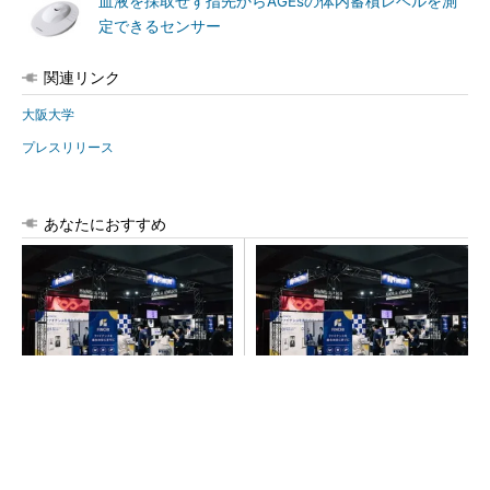
血液を採取せず指先からAGEsの体内蓄積レベルを測
定できるセンサー
関連リンク
大阪大学
プレスリリース
あなたにおすすめ
【見城徹×藤田晋】AI時代でも
FINCHI主催「IVS2026」トー
変わらない経営者の本質
クセッションが話題に！
PR(FINCHI on GOETHE)
PR(FINCHI on GOETHE)