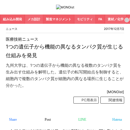
組み込み開発
メカ設計
製造マネジメント
モビリティ
FA
素材／化学
ニュース
2017年12月7日
医療技術ニュース
1つの遺伝子から機能の異なるタンパク質が生じる
仕組みを発見
九州大学は、1つの遺伝子から機能の異なる複数のタンパク質を
生み出す仕組みを解明した。遺伝子の転写開始点を制御すると、
細胞内で複数のタンパク質が細胞内の異なる場所に生じることが
分かった。
[MONOist]
PC用表示
関連情報
Share
Post
LINE
Hatena