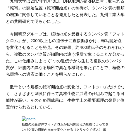
九州大学は2017年11月10日、DNA配列がmRNAに写し取られる
「転写」の開始位置（転写開始点）の制御が、タンパク質の種類
の増加に関係していることを発見したと発表した。九州工業大学
との共同研究で明らかにした。
今回研究グループは、植物の光を受容するタンパク質「フィト
クロム」が、2000以上もの遺伝子に直接働きかけ、転写開始点
を変化させることを発見。その結果、約400遺伝子のそれぞれか
ら、複数のタンパク質が細胞内の違う場所で生じることが分かっ
た。この仕組みによって1つの遺伝子から生じる複数のタンパク
質が、細胞内の異なる場所で異なる機能を果たすことで、植物の
光環境への適応に働くことを明らかにした。
数千という規模の転写開始点の変化は、フィトクロムだけでな
く、さまざまな刺激に伴って真核生物に共通の仕組みで起こる可
能性が高い。そのため同成果は、生物学上の重要原理の発見と位
置付けられるとしている。
植物の光受容体フィトクロムが転写開始点の制御によってタ
ンパク質の細胞内局在を変化させる（クリックで拡大） 出