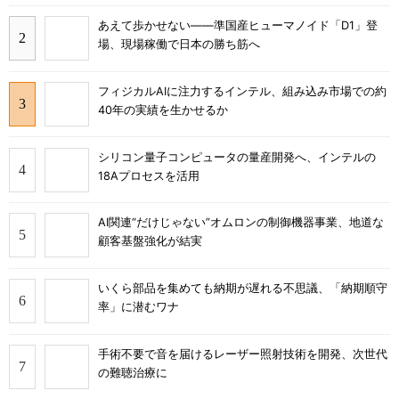
あえて歩かせない――準国産ヒューマノイド「D1」登
場、現場稼働で日本の勝ち筋へ
フィジカルAIに注力するインテル、組み込み市場での約
40年の実績を生かせるか
シリコン量子コンピュータの量産開発へ、インテルの
18Aプロセスを活用
AI関連“だけじゃない”オムロンの制御機器事業、地道な
顧客基盤強化が結実
いくら部品を集めても納期が遅れる不思議、「納期順守
率」に潜むワナ
手術不要で音を届けるレーザー照射技術を開発、次世代
の難聴治療に