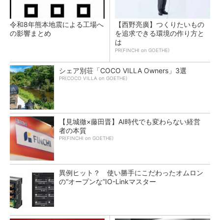
令和8年熊本地震による工場へ
【西野亮廣】つくりたいもの
の影響まとめ
を追求できる環境の作り方と
は
PR(FINCHI on GOETHE)
シェア別荘「COCO VILLA Owners」3選
PR(COCO VILLA on GOETHE)
【見城徹×藤田晋】AI時代でも変わらない経営
者の本質
PR(FINCHI on GOETHE)
異例ヒット？ 使い勝手にこだわったオムロン
の“オープンな”IO-Linkマスター