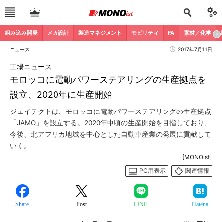
組み込み開発
メカ設計
製造マネジメント
モビリティ
FA
素材／化学
ニュース
2017年7月11日
工場ニュース
モロッコに電動パワーステアリングの生産拠点を
設立、2020年に生産開始
ジェイテクトは、モロッコに電動パワーステアリングの生産拠点
「JAMO」を設立する。2020年中頃の生産開始を目指しており、
今後、北アフリカ地域を中心とした自動車産業の発展に貢献して
いく。
[MONOist]
PC用表示
関連情報
Share
Post
LINE
Hatena