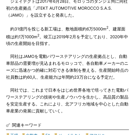
ジェイテクトは2017年6月28日、モロッコのタンジェ州に同社
初の生産拠点「JTEKT AUTOMOTIVE MOROCCO S.A.S.
（JAMO）」を設立すると発表した。
2
約31億円を投じる新工場は、敷地面積約6万5000m
、建屋面
2
積は約1万1000m
。竣工は2019年2月を予定しており、2020年中
頃の生産開始を目指す。
同社はJAMOを電動パワーステアリングの生産拠点とし、自動
車部品の需要増が見込まれるモロッコで、各自動車メーカーのニ
ーズに迅速かつ的確に対応できる体制を整える。生産開始時点の
社員数は約60人、生産能力は年間約23万台になる予定だ。
同社では、これまで日本をはじめ世界各地で培ってきた電動パ
ワーステアリングの技術や生産ノウハウを生かし、高品質の製品
を安定生産する。これにより、北アフリカ地域を中心とした自動
車産業の発展に貢献していく。
関連キーワード