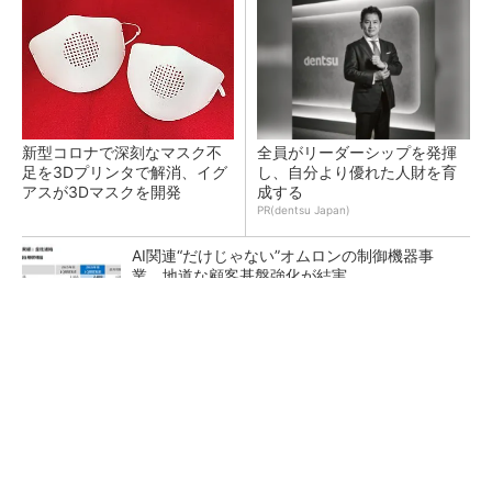
新型コロナで深刻なマスク不
全員がリーダーシップを発揮
足を3Dプリンタで解消、イグ
し、自分より優れた人財を育
アスが3Dマスクを開発
成する
PR(dentsu Japan)
AI関連“だけじゃない”オムロンの制御機器事
業、地道な顧客基盤強化が結実
【レベル14】生成AIを味方に、3D CADを使い
こなそう！
「取りあえずボルトで固定」は禁物 締結部設