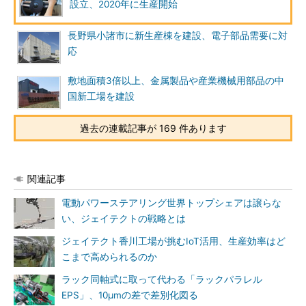
設立、2020年に生産開始
長野県小諸市に新生産棟を建設、電子部品需要に対
応
敷地面積3倍以上、金属製品や産業機械用部品の中
国新工場を建設
過去の連載記事が 169 件あります
関連記事
電動パワーステアリング世界トップシェアは譲らな
い、ジェイテクトの戦略とは
ジェイテクト香川工場が挑むIoT活用、生産効率はど
こまで高められるのか
ラック同軸式に取って代わる「ラックパラレル
EPS」、10μmの差で差別化図る