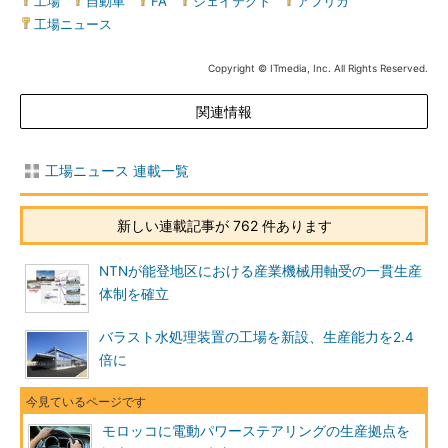
工場
|
自動車
|
FA
|
ジェイテクト
|
アフリカ
|
工場ニュース
Copyright © ITmedia, Inc. All Rights Reserved.
関連情報
工場ニュース 連載一覧
新しい連載記事が 762 件あります
NTNが能登地区における産業機械用軸受の一貫生産
体制を確立
バラスト水処理装置の工場を新設、生産能力を2.4
倍に
モロッコに電動パワーステアリングの生産拠点を