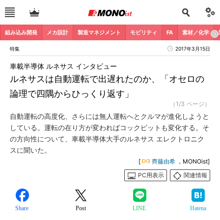
組み込み開発
メカ設計
製造マネジメント
モビリティ
FA
素材／化学
特集
2017年3月15日
車載半導体 ルネサス インタビュー
ルネサスは自動運転で出遅れたのか、「オセロの
論理で四隅からひっくり返す」
（1/3 ページ）
自動運転の高度化、さらには無人運転へとクルマが進化しようと
している。運転の在り方が変わればコックピットも変化する。そ
の方向性について、車載半導体大手のルネサス エレクトロニク
スに聞いた。
[
齊藤由希
，MONOist]
PC用表示
関連情報
Share
Post
LINE
Hatena