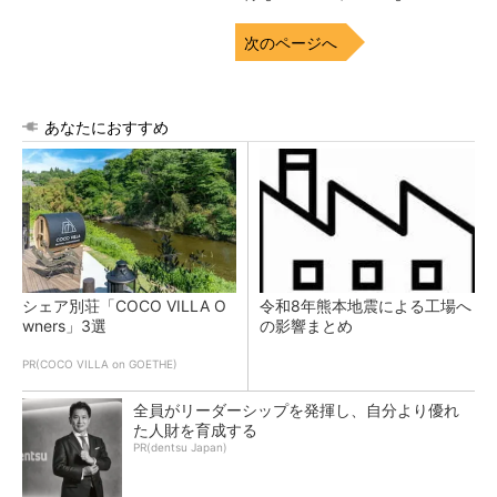
次のページへ
あなたにおすすめ
シェア別荘「COCO VILLA O
令和8年熊本地震による工場へ
wners」3選
の影響まとめ
PR(COCO VILLA on GOETHE)
全員がリーダーシップを発揮し、自分より優れ
た人財を育成する
PR(dentsu Japan)