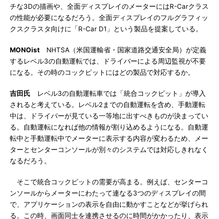
チな3Dの描画や、全面ディスプレイのメーターにはR-Carクラス
の性能が必要になるだろう。全面ディスプレイのフルグラフィッ
クスクラスタ向けに「R-Car D1」という製品を提案している。
MONOist
NHTSA（米国運輸省・国家道路交通安全局）が定義
するレベル3の自動運転では、ドライバーによる周辺監視が不要
になる。その時のコックピットにはどの製品で対応するか。
吉田氏
レベル3の自動運転車では「統合コックピット」が導入
されると考えている。レベル2までの自動運転を含め、手動運転
中は、ドライバーが見ている一等地に出すべきものが決まってい
る。自動運転になれば他の情報が割り込めるようになる。自動運
転中と手動運転中でメーターに表示する内容が変わるため、メー
ターとセンターコンソールが別々のシステムでは対応しきれなく
なるだろう。
そこで統合コックピットの需要が高まる。例えば、センターコ
ンソールからメーターにわたって連なる3つのディスプレイの間
で、アプリケーションの表示を自由に動かすことなどが挙げられ
る。この時、画面同士を連携させるのに時間がかかったり、表示