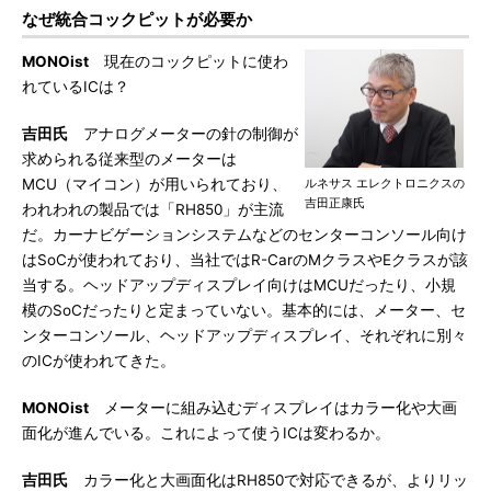
なぜ統合コックピットが必要か
MONOist
現在のコックピットに使わ
れているICは？
吉田氏
アナログメーターの針の制御が
求められる従来型のメーターは
MCU（マイコン）が用いられており、
ルネサス エレクトロニクスの
吉田正康氏
われわれの製品では「RH850」が主流
だ。カーナビゲーションシステムなどのセンターコンソール向け
はSoCが使われており、当社ではR-CarのMクラスやEクラスが該
当する。ヘッドアップディスプレイ向けはMCUだったり、小規
模のSoCだったりと定まっていない。基本的には、メーター、セ
ンターコンソール、ヘッドアップディスプレイ、それぞれに別々
のICが使われてきた。
MONOist
メーターに組み込むディスプレイはカラー化や大画
面化が進んでいる。これによって使うICは変わるか。
吉田氏
カラー化と大画面化はRH850で対応できるが、よりリッ