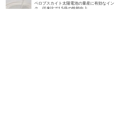
ペロブスカイト太陽電池の量産に有効なイン
ク、従来比で1.5倍の性能向上
【見城徹×藤田晋】AI時代でも変わらない経営
者の本質
PR(FINCHI on GOETHE)
【レベル14】生成AIを味方に、3D CADを使い
こなそう！