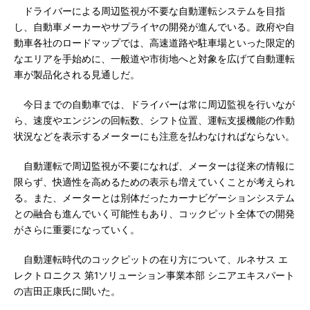
ドライバーによる周辺監視が不要な自動運転システムを目指
し、自動車メーカーやサプライヤの開発が進んでいる。政府や自
動車各社のロードマップでは、高速道路や駐車場といった限定的
なエリアを手始めに、一般道や市街地へと対象を広げて自動運転
車が製品化される見通しだ。
今日までの自動車では、ドライバーは常に周辺監視を行いなが
ら、速度やエンジンの回転数、シフト位置、運転支援機能の作動
状況などを表示するメーターにも注意を払わなければならない。
自動運転で周辺監視が不要になれば、メーターは従来の情報に
限らず、快適性を高めるための表示も増えていくことが考えられ
る。また、メーターとは別体だったカーナビゲーションシステム
との融合も進んでいく可能性もあり、コックピット全体での開発
がさらに重要になっていく。
自動運転時代のコックピットの在り方について、ルネサス エ
レクトロニクス 第1ソリューション事業本部 シニアエキスパート
の吉田正康氏に聞いた。