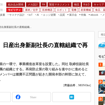
程別：
組み込み開発
メカ設計
製造マネジメント
物流
R＆D
キャリア
FA
業別：
モビリティ
素材／化学
医療機器
ロボット
電機
産業機械
食品・
炭素
サステナ設計
エッジ逆襲
品質
展示会
特集
メ
IoT
AI
ebook
伝承
組み込み開発
CEATEC
読者調査まとめ
編集後記
出身新副社長の直轄組織...
JIMTOF
保全
メカ設計
つながるクルマ
組込み/エッジ コンピューティング
ス
 AI
製造マネジメント
5G
展＆IoT/5Gソリューション展
VR／AR
FA
、日産出身新副社長の直轄組織で再
IIFES
モビリティ
フィールドサービス
国際ロボット展
素材／化学
FPGA
モビ
ジャパンモビリティショー
組み込み画像技術
策の一環で、事業構造改革室を設置した。同社 取締役副社長
TECHNO-FRONTIER
属の組織とする。再発防止策の取り組みを速やかに進めると
組み込みモデリング
人テク展
メンバーは燃費不正問題が起きた開発本部の幹部に加えて、
Windows Embedded
。
スマート工場EXPO
車載ソフト開発
[
齊藤由希
，
MONOist
]
EdgeTech+
ISO26262
日本ものづくりワールド
Share
無償設計ツール
AUTOMOTIVE WORLD