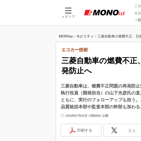
工
産
メディア
脱
つながる技術
AI×技術
MONOist
>
モビリティ
>
三菱自動車の燃費不正、日産
つながる工場
AI×設備
つながるサービ
Physical
エコカー技術
三菱自動車の燃費不正
発防止へ
三菱自動車は、燃費不正問題の再発防止
執行役員（開発担当）の山下光彦氏の直
ともに、実行のフォローアップも担う。
品質統括本部や監査本部の幹部も加わる
2016年07月01日 12時00分 公開
印刷する
見る