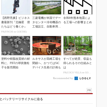
【西野亮廣】ビジネス
三菱電機が米国でデー
令和8年熊本地震によ
書最新刊『北極星 僕
タセンター冷却機器の
る工場への影響まとめ
たちはどう働くか』
工場設立、自動車用電
装品工場を改修
PR(FINCHI on GOETHE)
塗料や樹脂改質材の材
ルネサスが高崎工場を
すべてが絶景、収益も
料に、PBTの球状微粒
閉鎖へ、かつてはSiC
得られるその仕組みと
子を販売開始
デバイス生産の計画も
は
PR(COCO VILLA on GOETHE)
Recommended by
PR
造とバッテリーリサイクルに迫る