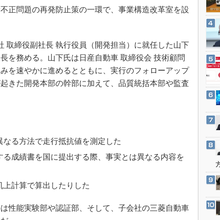
3Dプリンタ
燃費不正問題の再発防止策の一環で、事業構造改革室を設
産業オープンネット展
デジタルツインとCAE
S＆OP
社 取締役副社長 執行役員（開発担当）に就任した山下
インダストリー4.0
長を務める。山下氏は日産自動車 取締役会 技術顧問
イノベーション
組みを速やかに進めるとともに、実行のフォローアップ
製造業ビッグデータ
が起きた開発本部の幹部に加えて、品質統括本部や監査
メイドインジャパン
植物工場
。
知財マネジメント
海外生産
異なる方法で走行抵抗値を測定した
グローバル設計・開発
する成績書を国に提出する際、事実とは異なる内容を
制御セキュリティ
机上計算で算出したりした
新型コロナへの対応
は性能実験部や認証部、そして、子会社の三菱自動車