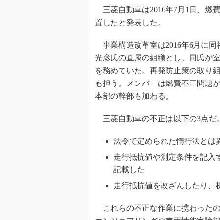
三菱自動車は2016年7月1日、
置したと発表した。
事業構造改革室は2016年6月に同
光彦氏の直属の組織とし、同氏が室
を務めていた。再発防止策の取り
も担う。メンバーは燃費不正問題
本部の幹部も加わる。
三菱自動車の不正は以下の3点だ
法令で定められた惰行法とは
走行抵抗値や測定条件を記入
記載した
走行抵抗値を改ざんしたり、
これらの不正な作業に携わったの