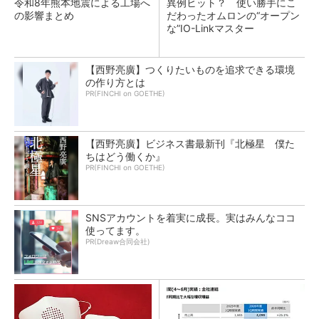
令和8年熊本地震による工場へ
異例ヒット？ 使い勝手にこ
の影響まとめ
だわったオムロンの“オープン
な”IO-Linkマスター
【西野亮廣】つくりたいものを追求できる環境
の作り方とは
PR(FINCHI on GOETHE)
【西野亮廣】ビジネス書最新刊『北極星 僕た
ちはどう働くか』
PR(FINCHI on GOETHE)
SNSアカウントを着実に成長。実はみんなココ
使ってます。
PR(Dreaw合同会社)