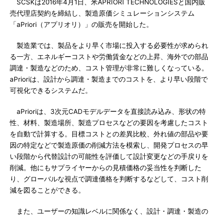
SCSKは2016年4月1日、米APRIORI TECHNOLOGIESと国内販
売代理店契約を締結し、製造原価シミュレーションシステム
「aPriori（アプリオリ）」の販売を開始した。
製造業では、製品をより早く市場に投入する必要性が求められ
る一方、エネルギーコストや労働賃金などの上昇、海外での部品
調達・製造などのため、コスト管理が非常に難しくなっている。
aPrioriは、設計から調達・製造までのコストを、より早い段階で
可視化できるシステムだ。
aPrioriは、3次元CADモデルデータを直接読み込み、形状の特
性、材料、製造場所、製造プロセスなどの要因を考慮したコスト
を自動で計算する。目標コストとの差異比較、外れ値の部品や要
因の特定などで製造原価の削減方法を模索し、開発プロセスの早
い段階から代替設計の可能性を評価して設計変更などの手戻りを
削減。他にもサプライヤーからの見積価格の妥当性を判断した
り、グローバルな視点で調達価格を判断するなどして、コスト削
減を図ることができる。
また、ユーザーの知識レベルに関係なく、設計・調達・製造の