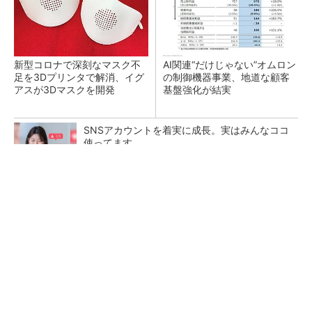
新型コロナで深刻なマスク不
AI関連“だけじゃない”オムロン
足を3Dプリンタで解消、イグ
の制御機器事業、地道な顧客
アスが3Dマスクを開発
基盤強化が結実
SNSアカウントを着実に成長。実はみんなココ
使ってます。
PR(Dreaw合同会社)
【レベル14】生成AIを味方に、3D CADを使い
こなそう！
「取りあえずボルトで固定」は禁物 締結部設
計で押さえるべき基本