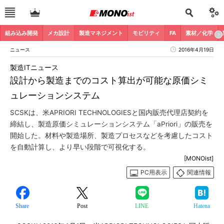
組み込み開発
メカ設計
製造マネジメント
モビリティ
FA
素材／化学
ニュース
2016年4月19日
製造ITニュース
設計から製造までのコスト算出が可能な原価シミ
ュレーションシステム
SCSKは、米APRIORI TECHNOLOGIESと国内販売代理店契約を
締結し、製造原価シミュレーションシステム「aPriori」の販売を
開始した。材料や製造場所、製造プロセスなどを考慮したコスト
を自動計算し、より早い段階で可視化する。
[MONOist]
PC用表示
関連情報
Share
Post
LINE
Hatena