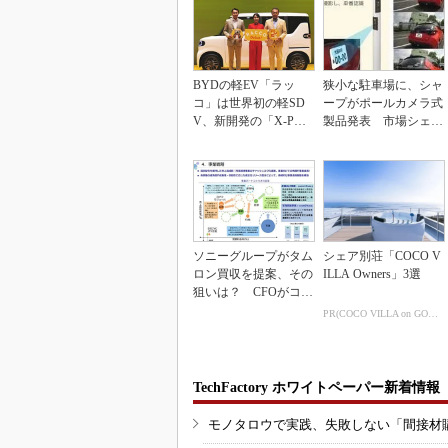
BYDの軽EV「ラッ
狭小な駐車場に、シャ
コ」は世界初の軽SD
ープがポールカメラ式
V、新開発の「X-PAC
製品発表 市場シェア
K」に電動システ...
10％目指す
ソニーグループがタム
シェア別荘「COCO V
ロン買収を提案、その
ILLA Owners」3選
狙いは？ CFOがコメ
ント
PR(COCO VILLA on GOETHE)
TechFactory ホワイトペーパー新着情報
モノタロウで実践、失敗しない「間接材