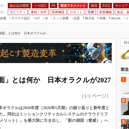
程別：
組み込み開発
メカ設計
製造マネジメント
物流
R＆D
キャリア
FA
業別：
モビリティ
素材／化学
医療機器
ロボット
電機
産業機械
食品・
炭素
サステナ設計
エッジ逆襲
品質
展示会
特集
メ
IoT
AI
ebook
伝承
組み込み開発
CEATEC
読者調査まとめ
編集後記
側面」とは何か 日本オラクルが...
JIMTOF
保全
メカ設計
つながるクルマ
組込み/エッジ コンピューティング
ス
 AI
製造マネジメント
5G
展＆IoT/5Gソリューション展
VR／AR
FA
IIFES
モビリティ
フィールドサービス
国際ロボット展
素材／化学
FPGA
製造
ジャパンモビリティショー
組み込み画像技術
面」とは何か 日本オラクルが2027
TECHNO-FRONTIER
組み込みモデリング
人テク展
（1/3 ページ）
Windows Embedded
スマート工場EXPO
車載ソフト開発
本オラクルは2026年度（2026年5月期）の振り返りと新年度と
EdgeTech+
ISO26262
した。同社はミッションクリティカルシステムのクラウドリフ
日本ものづくりワールド
（メリット）」を最大限に引き出し、「影の側面（脅威）」へ
無償設計ツール
AUTOMOTIVE WORLD
。