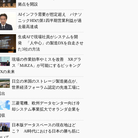
拠点を開設
AIインフラ需要が想定超え パナソ
ニックHDの第1四半期営業利益が過
去最高達成
生成AIで現場社員がシステムを開
発 「人中心」の製造DXを自走させ
た3社の方法
現場の作業効率やミスを改善 XRグラ
ス「MiRZA」が可能にするピッキング
DXの未来
日立の米国のストレージ製造拠点が、
世界経済フォーラム認定の先進工場に
選出
三菱電機、欧州データセンター向け冷
却システム事業拡大でオランダ企業を
買収
日本版データスペースの現在地はど
こ？ AI時代における日本の勝ち筋に
ついて