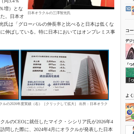
（同3.4％
6％増）とな
日本オラクルの三澤智光氏
った。日本オ
澤智光氏は「グローバルの伸長率と比べると日本は低くな
コー
調に伸ばしている。特に日本においてはオンプレミス事
デジ
「つ
よく
クルの2026年度実績（右）［クリックして拡大］ 出所：日本オラク
ルのCEOに就任したマイク・シシリア氏が2026年4
訪問した際に、2024年4月にオラクルが発表した日本