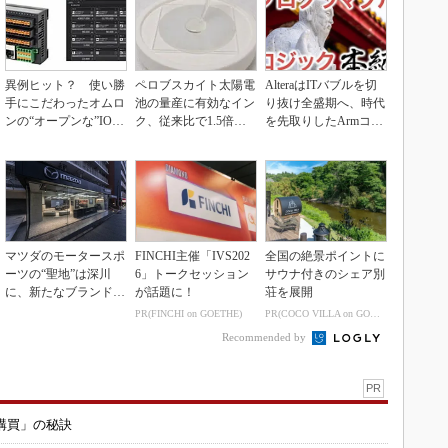
異例ヒット？ 使い勝
ペロブスカイト太陽電
AlteraはITバブルを切
手にこだわったオムロ
池の量産に有効なイン
り抜け全盛期へ、時代
ンの“オープンな”IO-L
ク、従来比で1.5倍の
を先取りしたArmコア
inkマスター
性能向上
＋FPGA...
マツダのモータースポ
FINCHI主催「IVS202
全国の絶景ポイントに
ーツの“聖地”は深川
6」トークセッション
サウナ付きのシェア別
に、新たなブランド体
が話題に！
荘を展開
験拠点を開設
PR(FINCHI on GOETHE)
PR(COCO VILLA on GOETHE)
Recommended by
PR
購買」の秘訣