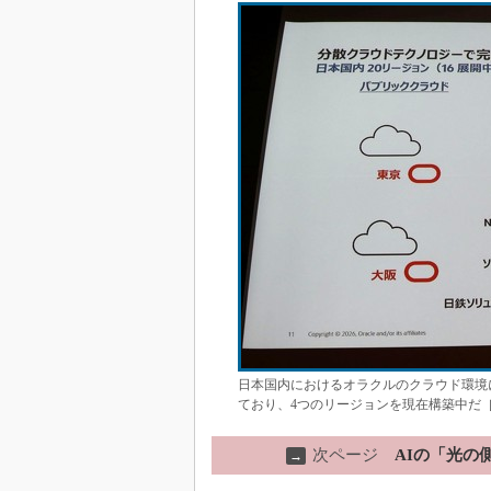
日本国内におけるオラクルのクラウド環境
ており、4つのリージョンを現在構築中だ
次ページ
AIの「光の
→