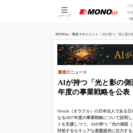
工
産
メディア
脱
つながる技術
AI×技術
MONOist
>
製造マネジメント
>
AIが持つ「光と影の
つながる工場
AI×設備
つながるサービ
Physical
製造ITニュース
AIが持つ「光と影の側
年度の事業戦略を公表
Oracle（オラクル）の日本法人である日
なる2027年度の事業戦略について説明
トを支援しつつ、AIが持つ「光の側面
対処するセキュアな基盤提供に注力する