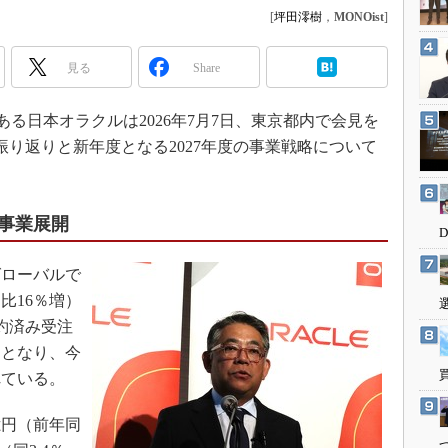
3Dプリンタ
[
坪田澪樹
，
MONOist
]
産業オープンネット展
デジタルツインとCAE
見る
Share
S＆OP
インダストリー4.0
ある日本オラクルは2026年7月7日、東京都内で会見を
イノベーション
）の振り返りと新年度となる2027年度の事業戦略について
製造業ビッグデータ
メイドインジャパン
る事業展開
植物工場
知財マネジメント
グローバルで
海外生産
期比16％増）
グローバル設計・開発
約済み受注
制御セキュリティ
増）となり、今
れている。
新型コロナへの対応
億円（前年同