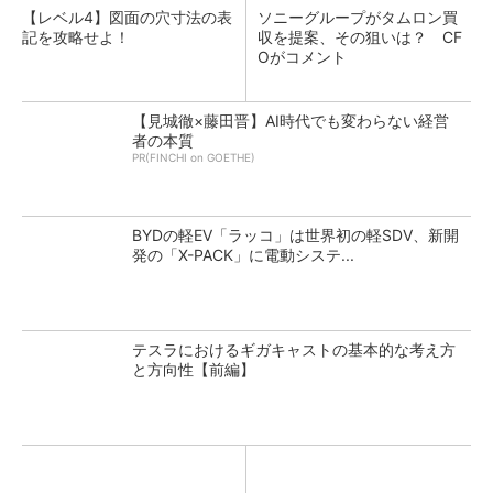
【レベル4】図面の穴寸法の表
ソニーグループがタムロン買
記を攻略せよ！
収を提案、その狙いは？ CF
Oがコメント
【見城徹×藤田晋】AI時代でも変わらない経営
者の本質
PR(FINCHI on GOETHE)
BYDの軽EV「ラッコ」は世界初の軽SDV、新開
発の「X-PACK」に電動システ...
テスラにおけるギガキャストの基本的な考え方
と方向性【前編】