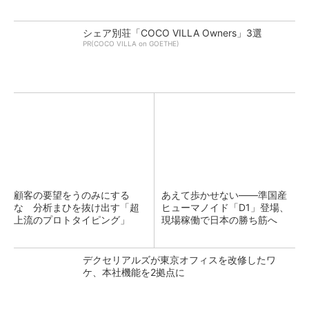
シェア別荘「COCO VILLA Owners」3選
PR(COCO VILLA on GOETHE)
顧客の要望をうのみにする
あえて歩かせない――準国産
な 分析まひを抜け出す「超
ヒューマノイド「D1」登場、
上流のプロトタイピング」
現場稼働で日本の勝ち筋へ
デクセリアルズが東京オフィスを改修したワ
ケ、本社機能を2拠点に