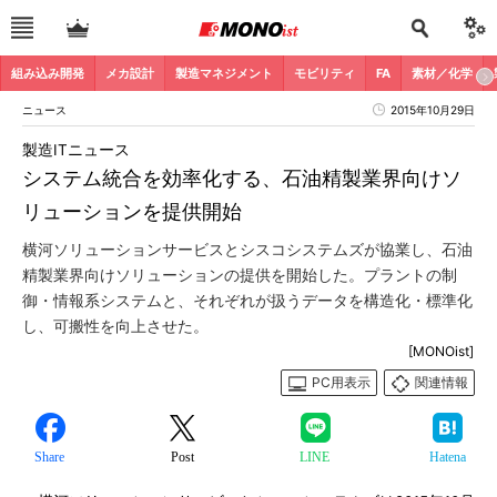
組み込み開発
メカ設計
製造マネジメント
モビリティ
FA
素材／化学
ニュース
2015年10月29日
製造ITニュース
システム統合を効率化する、石油精製業界向けソ
リューションを提供開始
横河ソリューションサービスとシスコシステムズが協業し、石油
精製業界向けソリューションの提供を開始した。プラントの制
御・情報系システムと、それぞれが扱うデータを構造化・標準化
し、可搬性を向上させた。
[MONOist]
PC用表示
関連情報
Share
Post
LINE
Hatena