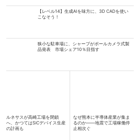
【レベル14】生成AIを味方に、3D CADを使い
こなそう！
狭小な駐車場に、シャープがポールカメラ式製
品発表 市場シェア10％目指す
ルネサスが高崎工場を閉鎖
なぜ熊本に半導体産業が集ま
へ、かつてはSiCデバイス生産
るのか――地震で工場稼働停
の計画も
止相次ぐ