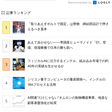
Recommended by
記事ランキング
「取りあえずボルトで固定」は禁物 締結部設計で押さ
えるべき基本
あえて歩かせない――準国産ヒューマノイド「D1」登
場、現場稼働で日本の勝ち筋へ
フィジカルAIに注力するインテル、組み込み市場での約
40年の実績を生かせるか
シリコン量子コンピュータの量産開発へ、インテルの
18Aプロセスを活用
AI関連“だけじゃない”オムロンの制御機器事業、地道な
顧客基盤強化が結実