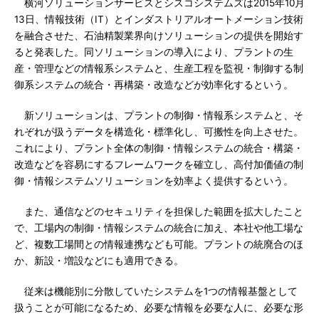
横河ソリューションサービスとシスコシステムズは2015年10月
13日、情報技術（IT）とインダストリアルオートメーション技術
を融合させた、石油精製業界向けソリューションの提供を開始す
ると発表した。同ソリューションの導入により、プラントの生
産・管理などの情報系システムと、生産工程を監視・制御する制
御系システムの統合・再構築・改造などが効率化するという。
新ソリューションは、プラントの制御・情報系システムと、そ
れぞれが扱うデータを構造化・標準化し、可搬性を向上させた。
これにより、プラント全体の制御・情報システムの統合・構築・
改造などを容易にするフレームワークを確立し、高付加価値の制
御・情報システムソリューションを効率よく提供するという。
また、通信などのセキュリティを担保した範囲を拡大したこと
で、工場内の制御・情報システムの統合に加え、本社や他工場な
ど、複数工場間との情報連携なども可能。プラントの統廃合のほ
か、新設・増設などにも適用できる。
従来は機能別に分散していたシステムを1つの情報基盤として
扱うことが可能になるため、必要な情報を必要な人に、必要な形