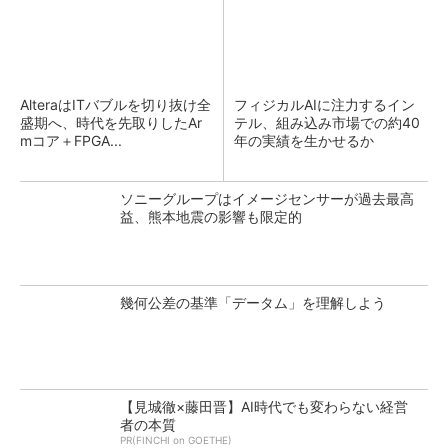
AlteraはITバブルを切り抜け全
フィジカルAIに注力するイン
盛期へ、時代を先取りしたAr
テル、組み込み市場での約40
mコア＋FPGA...
年の実績を生かせるか
ソニーグループはイメージセンサーが過去最高
益、熊本地震の影響も限定的
幾何公差の基準「データム」を理解しよう
【見城徹×藤田晋】AI時代でも変わらない経営
者の本質
PR(FINCHI on GOETHE)