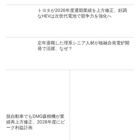
トヨタが2026年度通期業績を上方修正、好調
なHEVは次世代電池で競争力を強化へ
定年退職した理系シニア人材が核融合発電炉開
発で活躍、なぜ？
脱自動車でもDMG森精機が業
績再上方修正、2028年度にピ
ーク利益計画