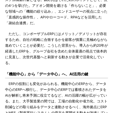
の4つを挙げた。アドオン開発を避ける「作らないこと」、必要
な領域への「機能の絞り込み」、エンドユーザーの視点に立った
「直感的な操作性」、APIやローコード、RPAなどを活用した
「疎結合連携」だ。
ただし、コンポーザブルERPにはメリット／デメリットが存在
するため、自社の戦略に合致するかを顧客が慎重に見極めながら
進めていくことが必要だ。こうした背景から、導入から約20年が
経過したERPを、グループ会社を含めた全体最適の視点で抜本的
に見直し、次世代基盤へと刷新する動きが企業で活発化してい
る。
「機能中心」から「データ中心」へ、AI活用の鍵
ERPの役割にも変化がみられる。機能中心のERPから、データ
中心のERPへ移行し、データ中心のERPでは蓄積されたデータを
AIが解析し将来予測に役立てるなど、AIの活躍の幅が広がってい
る。また、大手製造業の間では、工場の自動化や省力化、コスト
削減などの取り組みをデータと連動させるべく、海外拠点にERP
とMES（製造実行システム）の両方を展開する動きが加速してい