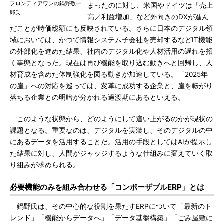
フロンティアワンの鍋野敬一
まったのに対し、米国やドイツは「売上
郎氏
高／利益増加」など外向きのDXが進ん
だことが時価総額にも反映されている。さらに日本のデジタル領
域においては、かつて情報システム子会社を売却するなどIT機能
の外部化を進めた結果、社内のデジタル化や人材活用の遅れを招
く事態となった。現在は再び機能を取り込む動きへと回帰し、人
材育成を含めた体制強化を図る動きが加速している。「2025年
の崖」への対応を巡っては、変革に成功する企業と、崖を転がり
落ちる企業との明暗が分かれる過渡期にあるといえる。
このような状態から、どのようにして這い上がるのかが現状の
課題となる。重要なのは、デジタルを実装し、そのデジタルの中
にあるデータを活用することだ。活用の手段としてはAIが提示し
た結果に対し、人間がジャッジするような仕組みに変えていく取
り組みが求められる。
必要機能のみを組み合わせる「コンポーザブルERP」とは
鍋野氏は、その中心的な役割を果たすERPについて「最新のト
レンド」「機能からデータへ」「データ基盤構築」「ごみ屋敷に