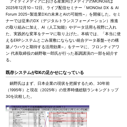
アイティメディアにおける産業向けメディアのMONOistは
2025年12月10～12日、ライブ配信セミナー「MONOist DX ＆ AI
Forum 2025~製造業DXの未来とAIの可能性~」を開催した。セミ
ナーでは従来のDX（デジタルトランスフォーメーション）推進
の取り組みに加え、AI（人工知能）やデータ活用も視野に入れ
た、実践的な変革をテーマに取り上げた。本稿では、「本当に使
えるERPシステムとごみ屋敷にならない統合データ基盤~その構
築ノウハウと期待する活用効果~」をテーマに、フロンティアワ
ン 代表取締役の鍋野敬一郎氏が行った基調講演の一部を紹介す
る。
既存システムがDXの足かせになっている
鍋野氏はまず、日本企業の現状を把握するため、30年前
（1995年）と現在（2025年）の世界時価総額ランキングトップ
30を比較した。