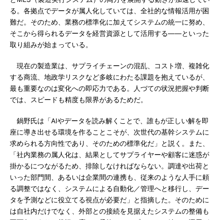
る。各拠点でデータが属人化していては、全社的な情報活用が困
難だ。そのため、業務の標準化に加えてシステムの統一に努め、
そこから得られるデータを経営資源として活用する――といった
取り組みが始まっている。
現在の製造業は、サプライチェーンの混乱、コスト増、複雑化
する商流、地政学リスクなど多岐にわたる課題を抱えているが、
最も重要なのは変化への即応力である。人づての状況把握や判断
では、スピードも精度も限界があるためだ。
鍋野氏は「AIやデータを読み解くことで、誰もが正しい解を即
座に導き出せる環境を作ることこそが、次世代の基幹システムに
求められる方向性であり、そのための標準化だ」と説く。また、
「社内業務の属人化は、結果としてサプライヤーや顧客に迷惑が
掛かるにつながるため、排除しなければならない。調達や出荷と
いった部門間、あるいは企業間の連携も、従来のような人手に頼
る調整ではなく、システムによる自動化／管理へと移行し、デー
タを予測などに役立てる視点が必要だ」と指摘した。そのために
は自社内だけでなく、外部との接続を見据えたシステムの整備も