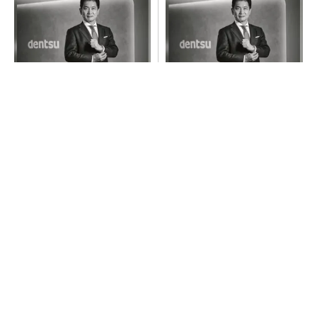
全員がリーダーシップを発揮
チームが本音で意見を交わし
し、自分より優れた人財を育
合い、多様な人財が挑戦でき
成する
る組織へ
PR(dentsu Japan)
PR(dentsu Japan)
令和8年熊本地震による工場への影響まとめ
異例ヒット？ 使い勝手にこだわったオムロン
の“オープンな”IO-Linkマスター
【見城徹×藤田晋】AI時代でも変わらない経営