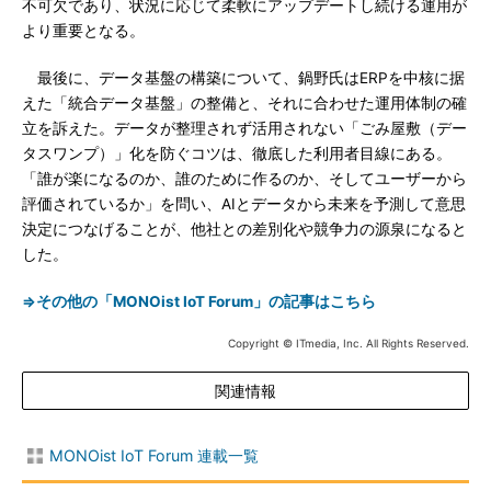
不可欠であり、状況に応じて柔軟にアップデートし続ける運用が
より重要となる。
最後に、データ基盤の構築について、鍋野氏はERPを中核に据
えた「統合データ基盤」の整備と、それに合わせた運用体制の確
立を訴えた。データが整理されず活用されない「ごみ屋敷（デー
タスワンプ）」化を防ぐコツは、徹底した利用者目線にある。
「誰が楽になるのか、誰のために作るのか、そしてユーザーから
評価されているか」を問い、AIとデータから未来を予測して意思
決定につなげることが、他社との差別化や競争力の源泉になると
した。
⇒その他の「MONOist IoT Forum」の記事はこちら
Copyright © ITmedia, Inc. All Rights Reserved.
関連情報
MONOist IoT Forum 連載一覧