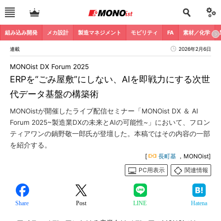
組み込み開発
メカ設計
製造マネジメント
モビリティ
FA
素材／化学
連載
2026年2月6日
MONOist DX Forum 2025
ERPを“ごみ屋敷”にしない、AIを即戦力にする次世
代データ基盤の構築術
MONOistが開催したライブ配信セミナー「MONOist DX ＆ AI
Forum 2025~製造業DXの未来とAIの可能性~」において、フロン
ティアワンの鍋野敬一郎氏が登壇した。本稿ではその内容の一部
を紹介する。
[
長町基
，MONOist]
PC用表示
関連情報
Share
Post
LINE
Hatena