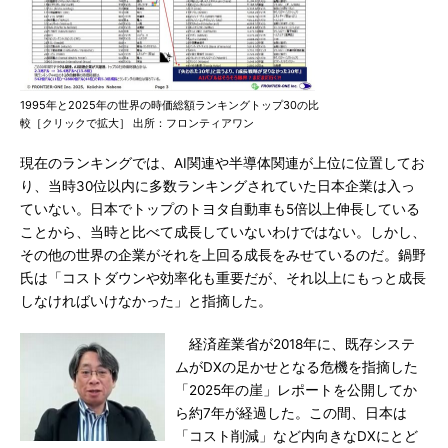
1995年と2025年の世界の時価総額ランキングトップ30の比
較［クリックで拡大］ 出所：フロンティアワン
現在のランキングでは、AI関連や半導体関連が上位に位置してお
り、当時30位以内に多数ランキングされていた日本企業は入っ
ていない。日本でトップのトヨタ自動車も5倍以上伸長している
ことから、当時と比べて成長していないわけではない。しかし、
その他の世界の企業がそれを上回る成長をみせているのだ。鍋野
氏は「コストダウンや効率化も重要だが、それ以上にもっと成長
しなければいけなかった」と指摘した。
経済産業省が2018年に、既存システ
ムがDXの足かせとなる危機を指摘した
「2025年の崖」レポートを公開してか
ら約7年が経過した。この間、日本は
「コスト削減」など内向きなDXにとど