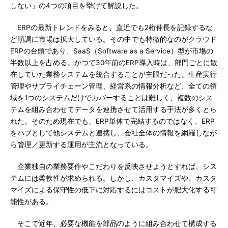
しない」の4つの項目を挙げて解説した。
ERPの最新トレンドをみると、直近でも2桁伸長を記録するな
ど順調に市場は拡大している。その中でも特徴的なのがクラウド
ERPの台頭であり、SaaS（Software as a Service）型が市場の
半数以上を占める。かつて30年前のERP導入時は、部門ごとに散
在していた業務システムを統合することが主眼だった。生産実行
管理やサプライチェーン管理、経営系の情報分析など、全ての領
域を1つのシステムだけでカバーすることは難しく、複数のシス
テムを組み合わせてデータを連携させて活用する手法が多くとら
れた。そのため現在でも、ERP単体で完結するのではなく、ERP
をハブとして他システムと連携し、会社全体の情報を網羅しなが
ら管理／更新する運用が主流となっている。
企業独自の業務要件やこだわりを反映させようとすれば、シス
テムには柔軟性が求められる。しかし、カスタマイズや、カスタ
マイズによる保守性の低下に対応するにはコストが肥大化する可
能性がある。
そこで近年、必要な機能を部品のように組み合わせて構成する