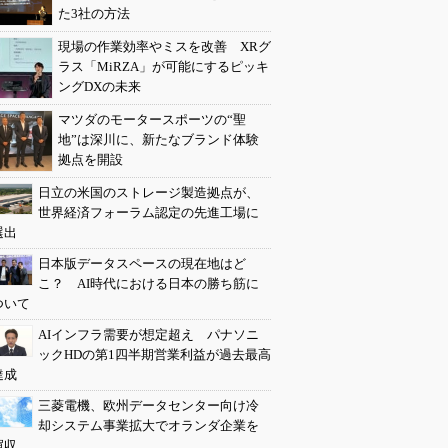
た3社の方法
現場の作業効率やミスを改善 XRグ
ラス「MiRZA」が可能にするピッキ
ングDXの未来
マツダのモータースポーツの“聖
地”は深川に、新たなブランド体験
拠点を開設
日立の米国のストレージ製造拠点が、
世界経済フォーラム認定の先進工場に
選出
日本版データスペースの現在地はど
こ？ AI時代における日本の勝ち筋に
ついて
AIインフラ需要が想定超え パナソニ
ックHDの第1四半期営業利益が過去最高
達成
三菱電機、欧州データセンター向け冷
却システム事業拡大でオランダ企業を
買収