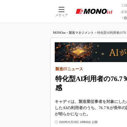
工
産
メディア
脱
つながる技術
AI×技術
MONOist
>
製造マネジメント
>
特化型AI利用者の76
つながる工場
AI×設備
つながるサービ
Physical
製造ITニュース
特化型AI利用者の76
感
キャディは、製造業従事者を対象にした
したAIの利用者のうち、76.7％が長
が明らかになった。
2026年01月20日 10時00分 公開