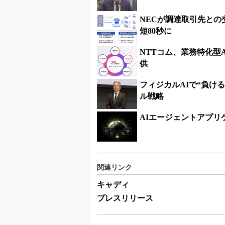
NECが調達取引先との
短80秒に
NTTコム、業務特化型
供
フィジカルAIで“負け
ル戦略
AIエージェントアプ
関連リンク
キャディ
プレスリリース