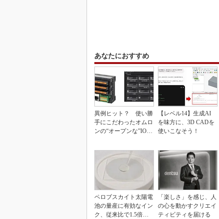
あなたにおすすめ
異例ヒット？ 使い勝
【レベル14】生成AI
手にこだわったオムロ
を味方に、3D CADを
ンの“オープンな”IO-L
使いこなそう！
inkマスター
ペロブスカイト太陽電
「楽しさ」を感じ、人
池の量産に有効なイン
の心を動かすクリエイ
ク、従来比で1.5倍の
ティビティを届ける