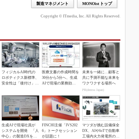
製造マネジメント
MONOist トップ
Copyright © ITmedia, Inc. All Rights Reserved.
フィジカルAI時代の
医療文書の作成時間を
未来を一緒に…顧客と
ロボティクス新標準、
30分から5分へ、生成
共に予測不能な未来を
安全性は「後付け」で
AIで現場の業務効率
ワクワクする場所へ
なく「設計の核心」
化
PR(dentsu Japan)
生成AIで現場社員が
FINCHI主催「IVS202
マツダが挑む設備保全
システムを開発 「人
6」トークセッション
DX、AIやIoTで自動車
中心」の製造DXを自
が話題に！
工場内火力発電所の現