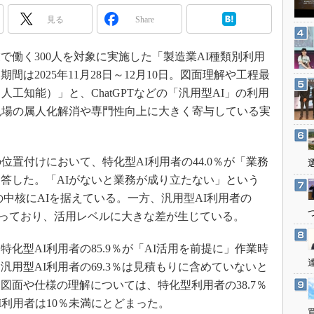
3Dプリンタ
産業オープンネット展
見る
Share
デジタルツインとCAE
S＆OP
業で働く300人を対象に実施した「製造業AI種類別利用
インダストリー4.0
は2025年11月28日～12月10日。図面理解や工程最
イノベーション
人工知能）」と、ChatGPTなどの「汎用型AI」の利用
現場の属人化解消や専門性向上に大きく寄与している実
製造業ビッグデータ
メイドインジャパン
植物工場
置付けにおいて、特化型AI利用者の44.0％が「業務
知財マネジメント
答した。「AIがないと業務が成り立たない」という
務の中核にAIを据えている。一方、汎用型AI利用者の
海外生産
どまっており、活用レベルに大きな差が生じている。
グローバル設計・開発
制御セキュリティ
型AI利用者の85.9％が「AI活用を前提に」作業時
新型コロナへの対応
用型AI利用者の69.3％は見積もりに含めていないと
図面や仕様の理解については、特化型利用者の38.7％
I利用者は10％未満にとどまった。