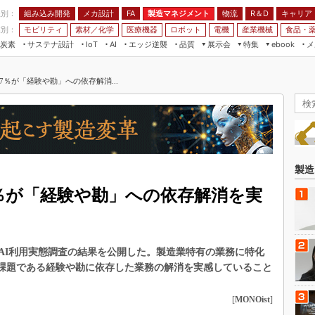
程別：
組み込み開発
メカ設計
製造マネジメント
物流
R＆D
キャリア
FA
業別：
モビリティ
素材／化学
医療機器
ロボット
電機
産業機械
食品・
炭素
サステナ設計
エッジ逆襲
品質
展示会
特集
メ
IoT
AI
ebook
伝承
組み込み開発
CEATEC
読者調査まとめ
編集後記
.7％が「経験や勘」への依存解消...
JIMTOF
保全
メカ設計
つながるクルマ
組込み/エッジ コンピューティング
ス
 AI
製造マネジメント
5G
展＆IoT/5Gソリューション展
VR／AR
FA
IIFES
モビリティ
フィールドサービス
国際ロボット展
素材／化学
FPGA
製造
ジャパンモビリティショー
組み込み画像技術
.7％が「経験や勘」への依存解消を実
TECHNO-FRONTIER
組み込みモデリング
人テク展
Windows Embedded
スマート工場EXPO
AI利用実態調査の結果を公開した。製造業特有の業務に特化
車載ソフト開発
EdgeTech+
年の課題である経験や勘に依存した業務の解消を実感していること
ISO26262
日本ものづくりワールド
無償設計ツール
[
MONOist
]
AUTOMOTIVE WORLD