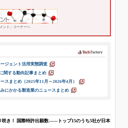
メント」コーナーへ
エージェント活用実態調査
O」に関する動向記事まとめ
スまとめ（2025年11月～2026年4月）
込みにかかる製造業のニュースまとめ
咲き！ 国際特許出願数――トップ15のうち5社が日本