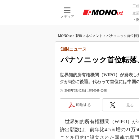
工
産
メディア
脱
つながる技術
AI×技術
MONOist
>
製造マネジメント
>
パナソニック首位転落
つながる工場
AI×設備
つながるサービ
Physical
知財ニュース
パナソニック首位転落
世界知的所有権機関（WIPO）が発表した
クが4位に後退。代わって首位には中国の
2015年03月23日 13時00分 公開
印刷する
見る
世界知的所有権機関（WIPO）が20
許出願数は、前年比4.5％増の21万
ことを目的に設立された国連の専