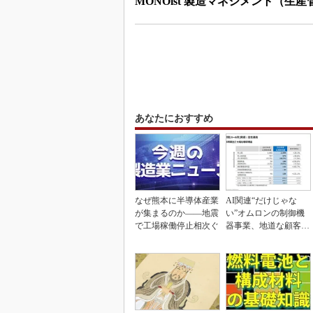
MONOist 製造マネジメント（生
あなたにおすすめ
なぜ熊本に半導体産業
AI関連“だけじゃな
が集まるのか――地震
い”オムロンの制御機
で工場稼働停止相次ぐ
器事業、地道な顧客基
盤強化が結実