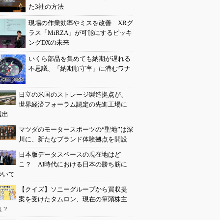
た3社の方法
現場の作業効率やミスを改善 XRグ
ラス「MiRZA」が可能にするピッキ
ングDXの未来
いくら部品を集めても納期が遅れる
不思議、「納期順守率」に潜むワナ
日立の米国のストレージ製造拠点が、
世界経済フォーラム認定の先進工場に
選出
マツダのモータースポーツの“聖地”は深
川に、新たなブランド体験拠点を開設
日本版データスペースの現在地はど
こ？ AI時代における日本の勝ち筋に
ついて
【クイズ】ソニーグループから買収提
案を受けたタムロン、現在の筆頭株主
は？