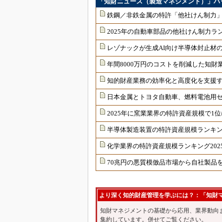
「知財ニュース（製造マネジメント）」バ
鉄鋼／非鉄金属の特許「他社けん制力」
2025年の自動車部品の他社けん制力
レゾナックが生成AI向け半導体封止材
年間8000万円のコストを削減した知財
知的財産業務の効率化と高度化を支援す
日本金属とトヨタ自動車、燃料電池用
2025年に窯業業界の特許資産規模で1
半導体製造装置の特許資産規模ランキング
化学業界の特許資産規模ランキング202
70兆円の悪質模倣品市場から自社製品
より深く知的財産管理を学ぶには？：「知財
知財マネジメントの基礎から応用、業界動向
集約しています。併せてご覧ください。