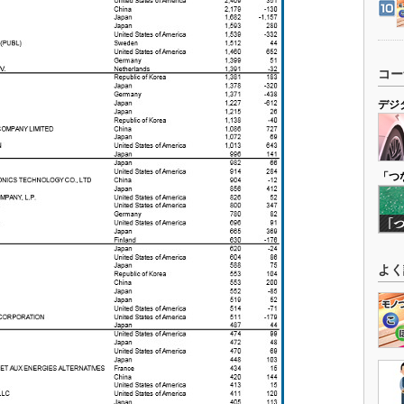
コー
デジ
「つ
よく