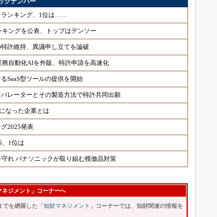
ックナンバー
ランキング、1位は……
ランキングを公表、トップはデンソー
の特許維持、異議申し立てを論破
業務自動化AIを外販、特許申請を高速化
るSaaS型ツールの提供を開始
セパレーターとその製造方法で特許共同出願
位になった企業とは
2025発表
5、1位は
を守れ パナソニックが取り組む模倣品対策
マネジメント」コーナーへ
までを網羅した「
知財マネジメント
」コーナーでは、知財関連の情報を