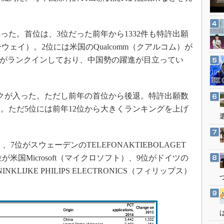
3Dプリンタ
産業オープンネット展
デジタルツインとCAE
た。首位は、3位だった前年から1332件も特許出願
S＆OP
ーウェイ）。2位には米国のQualcomm（クアルコム）が
インダストリー4.0
TEがランクインしており、中国勢の躍進が目立ってい
イノベーション
製造業ビッグデータ
クが入った。ただし前年の首位から後退。特許出願数
メイドインジャパン
る。ただ5位には前年12位から大きくランキングを上げ
植物工場
知財マネジメント
海外生産
、7位がスウェーデンのTELEFONAKTIEBOLAGET
位が米国Microsoft（マイクロソフト）、9位がドイツの
グローバル設計・開発
LIJKE PHILIPS ELECTRONICS（フィリップス）
制御セキュリティ
新型コロナへの対応