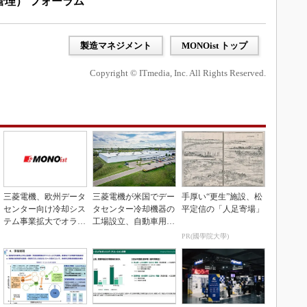
産管理） フォーラム
製造マネジメント
MONOist トップ
Copyright © ITmedia, Inc. All Rights Reserved.
三菱電機、欧州データ
三菱電機が米国でデー
手厚い“更生”施設、松
センター向け冷却シス
タセンター冷却機器の
平定信の「人足寄場」
テム事業拡大でオラン
工場設立、自動車用電
ダ企業を買収
装品工場を改修
PR(國學院大學)