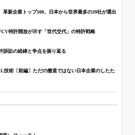
 革新企業トップ100、日本から世界最多の39社が選出
FCV特許開放が示す「世代交代」の特許戦略
特許訴訟の経緯と争点を振り返る
機EL技術〔前編〕ただの撤退ではない日本企業のしたた
」