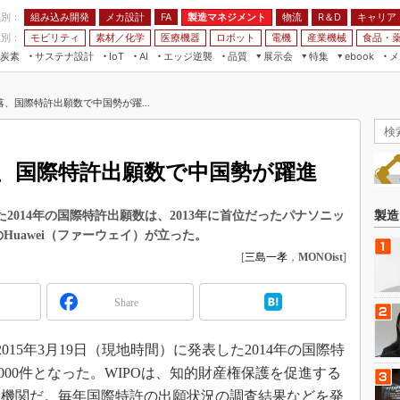
程別：
組み込み開発
メカ設計
製造マネジメント
物流
R＆D
キャリア
FA
業別：
モビリティ
素材／化学
医療機器
ロボット
電機
産業機械
食品・
炭素
サステナ設計
エッジ逆襲
品質
展示会
特集
メ
IoT
AI
ebook
伝承
組み込み開発
CEATEC
読者調査まとめ
編集後記
、国際特許出願数で中国勢が躍...
JIMTOF
保全
メカ設計
つながるクルマ
組込み/エッジ コンピューティング
ス
 AI
製造マネジメント
5G
展＆IoT/5Gソリューション展
VR／AR
FA
、国際特許出願数で中国勢が躍進
IIFES
モビリティ
フィールドサービス
国際ロボット展
素材／化学
FPGA
2014年の国際特許出願数は、2013年に首位だったパナソニッ
製造
ジャパンモビリティショー
Huawei（ファーウェイ）が立った。
組み込み画像技術
TECHNO-FRONTIER
[
三島一孝
，
MONOist
]
組み込みモデリング
人テク展
Windows Embedded
Share
スマート工場EXPO
車載ソフト開発
EdgeTech+
15年3月19日（現地時間）に発表した2014年の国際特
ISO26262
日本ものづくりワールド
5000件となった。WIPOは、知的財産権保護を促進する
無償設計ツール
AUTOMOTIVE WORLD
門機関だ。毎年国際特許の出願状況の調査結果などを発