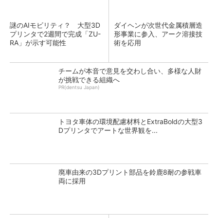
謎のAIモビリティ？ 大型3D
ダイヘンが次世代金属積層造
プリンタで2週間で完成「ZU-
形事業に参入、アーク溶接技
RA」が示す可能性
術を応用
チームが本音で意見を交わし合い、多様な人財
が挑戦できる組織へ
PR(dentsu Japan)
トヨタ車体の環境配慮材料とExtraBoldの大型3
Dプリンタでアートな世界観を...
廃車由来の3Dプリント部品を鈴鹿8耐の参戦車
両に採用