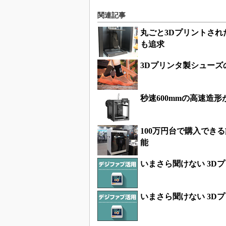
関連記事
丸ごと3Dプリントさ
も追求
3Dプリンタ製シュー
秒速600mmの高速造形が可
100万円台で購入でき
能
いまさら聞けない 3D
いまさら聞けない 3D