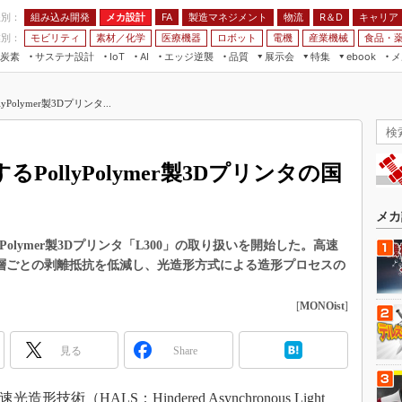
程別：
組み込み開発
メカ設計
製造マネジメント
物流
R＆D
キャリア
FA
業別：
モビリティ
素材／化学
医療機器
ロボット
電機
産業機械
食品・
炭素
サステナ設計
エッジ逆襲
品質
展示会
特集
メ
IoT
AI
ebook
伝承
組み込み開発
CEATEC
読者調査まとめ
編集後記
olymer製3Dプリンタ...
JIMTOF
保全
メカ設計
つながるクルマ
組込み/エッジ コンピューティング
ス
 AI
製造マネジメント
5G
展＆IoT/5Gソリューション展
VR／AR
FA
ollyPolymer製3Dプリンタの国
IIFES
モビリティ
フィールドサービス
国際ロボット展
素材／化学
FPGA
メカ
ジャパンモビリティショー
組み込み画像技術
llyPolymer製3Dプリンタ「L300」の取り扱いを開始した。高速
TECHNO-FRONTIER
る層ごとの剥離抵抗を低減し、光造形方式による造形プロセスの
組み込みモデリング
人テク展
Windows Embedded
[
MONOist
]
スマート工場EXPO
車載ソフト開発
EdgeTech+
見る
Share
ISO26262
日本ものづくりワールド
無償設計ツール
AUTOMOTIVE WORLD
形技術（HALS：Hindered Asynchronous Light