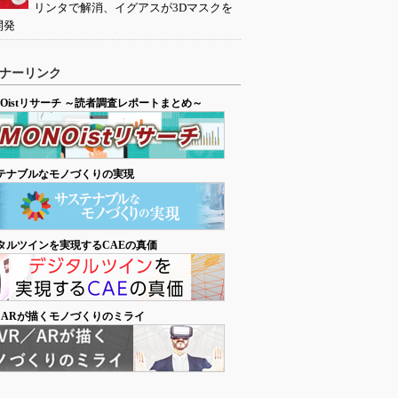
リンタで解消、イグアスが3Dマスクを
開発
ナーリンク
NOistリサーチ ～読者調査レポートまとめ～
テナブルなモノづくりの実現
タルツインを実現するCAEの真価
／ARが描くモノづくりのミライ