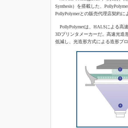
Synthesis）を搭載した、PollyP
PollyPolymerとの販売代理店
PollyPolymerは、HALSに
3Dプリンタメーカーだ。高速光造
低減し、光造形方式による造形プ