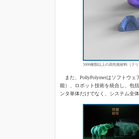
5000種類以上の高性能材料［クリッ
また、PollyPolymerはソフ
能）、ロボット技術を統合し、包括
ンタ単体だけでなく、システム全