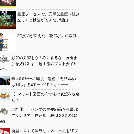
量産プロセスで、完璧な量産（組み
立て）と検査ができない理由
3D技術が変えた「靴選び」の常識
顧客の要望をうのみにするな 分析ま
ひを抜け出す「超上流のプロトタイピ
ング」
最大0.03mmの精度、黒色／光沢素材に
も対応する4モード3Dスキャナー
【レベル4】図面の穴寸法の表記を攻略
せよ！
老朽化したポンプの主要部品を金属3D
プリンタで一体造形、納期を3分の1に
短縮
新型コロナで深刻なマスク不足を3Dプ