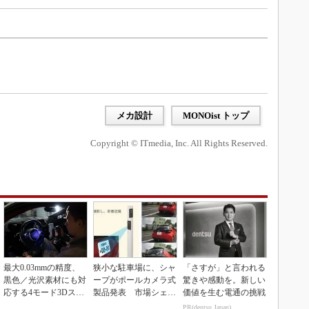
メカ設計
MONOist トップ
Copyright © ITmedia, Inc. All Rights Reserved.
最大0.03mmの精度、
狭小な駐車場に、シャ
「さすが」と言われる
黒色／光沢素材にも対
ープがポールカメラ式
驚きや感動を。新しい
応する4モード3Dスキ
製品発表 市場シェア
価値を生む電通の挑戦
ャナー
10％目指す
PR(dentsu Japan)