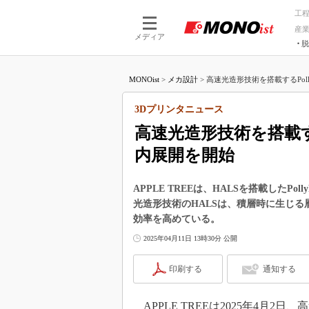
工
産
メディア
脱
つながる技術
AI×技術
MONOist
>
メカ設計
>
高速光造形技術を搭載するPollyP
つながる工場
AI×設備
つながるサービ
Physical
3Dプリンタニュース
高速光造形技術を搭載するP
内展開を開始
APPLE TREEは、HALSを搭載したPo
光造形技術のHALSは、積層時に生じ
効率を高めている。
2025年04月11日 13時30分 公開
印刷する
通知する
APPLE TREEは2025年4月2日、高速光造