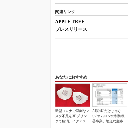
関連リンク
APPLE TREE
プレスリリース
あなたにおすすめ
新型コロナで深刻なマ
AI関連“だけじゃな
スク不足を3Dプリン
い”オムロンの制御機
タで解消、イグアスが
器事業、地道な顧客基
3Dマスクを開発
盤強化が結実