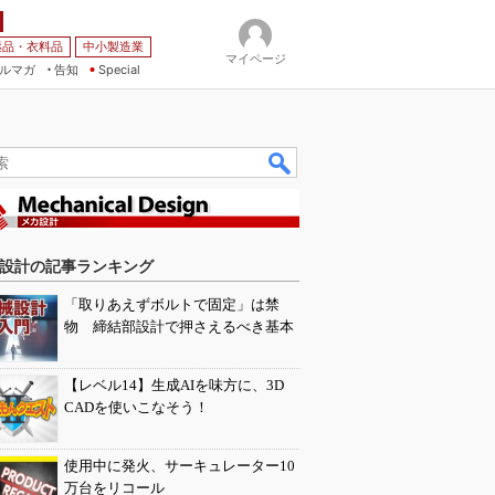
薬品・衣料品
中小製造業
マイページ
ルマガ
告知
Special
設計の記事ランキング
「取りあえずボルトで固定」は禁
物 締結部設計で押さえるべき基本
【レベル14】生成AIを味方に、3D
CADを使いこなそう！
使用中に発火、サーキュレーター10
万台をリコール