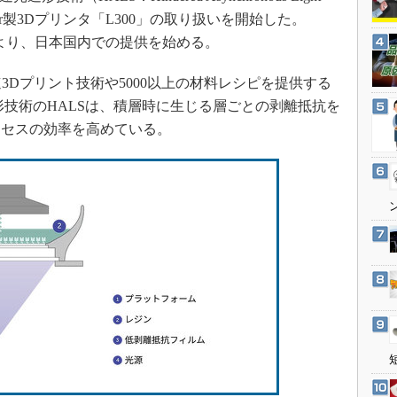
3Dプリンタ
産業オープンネット展
olymer製3Dプリンタ「L300」の取り扱いを開始した。
デジタルツインとCAE
契約により、日本国内での提供を始める。
S＆OP
よる高速3Dプリント技術や5000以上の材料レシピを提供する
インダストリー4.0
形技術のHALSは、積層時に生じる層ごとの剥離抵抗を
イノベーション
ロセスの効率を高めている。
製造業ビッグデータ
メイドインジャパン
植物工場
知財マネジメント
海外生産
グローバル設計・開発
制御セキュリティ
新型コロナへの対応