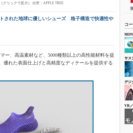
クリックで拡大］ 出所：APPLE TREE
ントされた地球に優しいシューズ 格子構造で快適性や
コー
MO
ー、高温素材など、5000種類以上の高性能材料を提
サス
で、優れた表面仕上げと高精度なディテールを提供する
デジ
VR