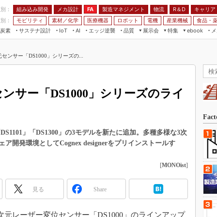
程別：
組み込み開発
メカ設計
製造マネジメント
物流
R＆D
キャリア
FA
業別：
モビリティ
素材／化学
医療機器
ロボット
電機
産業機械
食品・
炭素
サステナ設計
エッジ逆襲
品質
展示会
特集
メ
IoT
AI
ebook
伝承
組み込み開発
CEATEC
読者調査まとめ
編集後記
ンサー「DS1000」シリーズの...
JIMTOF
保全
メカ設計
つながるクルマ
組込み/エッジ コンピューティング
ス
 AI
製造マネジメント
5G
展＆IoT/5Gソリューション展
VR／AR
FA
ンサー「DS1000」シリーズのライ
IIFES
モビリティ
フィールドサービス
国際ロボット展
素材／化学
FPGA
Fac
ジャパンモビリティショー
組み込み画像技術
DS1101」「DS1300」の3モデルを新たに追加。多種多様な3次
TECHNO-FRONTIER
発環境としてCognex designerをプリインストールす
組み込みモデリング
人テク展
Windows Embedded
[
MONOist
]
スマート工場EXPO
車載ソフト開発
EdgeTech+
見る
Share
ISO26262
日本ものづくりワールド
無償設計ツール
AUTOMOTIVE WORLD
次元レーザー変位センサー「DS1000」のラインアップ