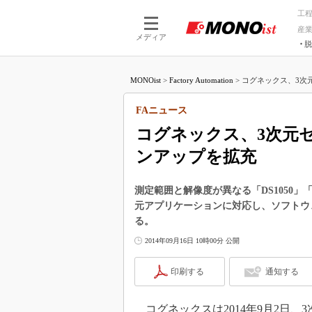
工
産
メディア
脱
つながる技術
AI×技術
MONOist
>
Factory Automation
>
コグネックス、3次元セ
つながる工場
AI×設備
つながるサービ
Physical
FAニュース
コグネックス、3次元セ
ンアップを拡充
測定範囲と解像度が異なる「DS1050」「
元アプリケーションに対応し、ソフトウェア開
る。
2014年09月16日 10時00分 公開
印刷する
通知する
コグネックスは2014年9月2日、3