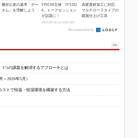
幾何公差の基準「デー
FINCHI主催「IVS202
高硬度材加工に対応、
タム」を理解しよう
6」トークセッション
マルチローラタイプの
が話題に！
鏡面仕上げ工具
PR(FINCHI on GOETHE)
Recommended by
PR
」
 3つの課題を解消するアプローチとは
～2026年5月）
コストで恒温・恒湿環境を構築する方法