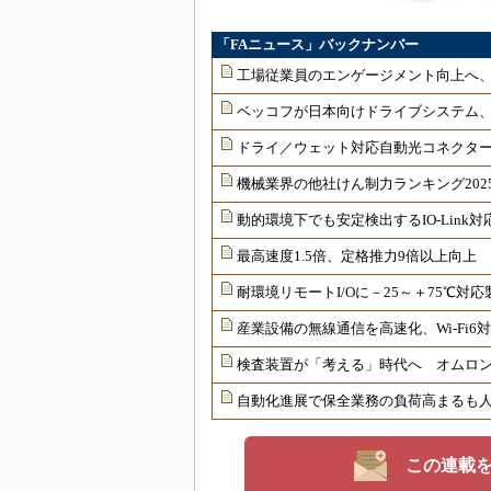
「FAニュース」バックナンバー
工場従業員のエンゲージメント向上へ
ベッコフが日本向けドライブシステム
ドライ／ウェット対応自動光コネクター
機械業界の他社けん制力ランキング202
動的環境下でも安定検出するIO-Link
最高速度1.5倍、定格推力9倍以上向上
耐環境リモートI/Oに－25～＋75℃
産業設備の無線通信を高速化、Wi-Fi
検査装置が「考える」時代へ オムロンが
自動化進展で保全業務の負荷高まるも
この連載