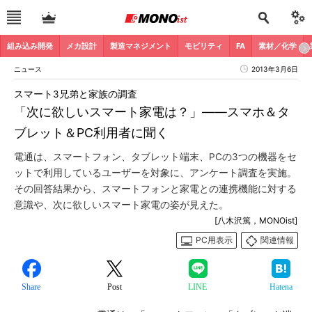
組み込み開発
メカ設計
製造マネジメント
モビリティ
FA
素材／化学
ニュース
2013年3月6日
スマート3兄弟と家族の調査
「次に欲しいスマート家電は？」――スマホ＆タ
ブレット＆PC利用者に聞く
電通は、スマートフォン、タブレット端末、PCの3つの機器をセ
ットで利用しているユーザーを対象に、アンケート調査を実施。
その回答結果から、スマートフォンと家電との連携機能に対する
意識や、次に欲しいスマート家電の姿が見えた。
[八木沢篤，MONOist]
PC用表示
関連情報
Share
Post
LINE
Hatena