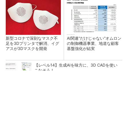
新型コロナで深刻なマスク不
AI関連“だけじゃない”オムロン
足を3Dプリンタで解消、イグ
の制御機器事業、地道な顧客
アスが3Dマスクを開発
基盤強化が結実
【レベル14】生成AIを味方に、3D CADを使い
こなそう！
SNSアカウントを着実に成長。実はみんなココ
使ってます。
PR(Dreaw合同会社)
「取りあえずボルトで固定」は禁物 締結部設