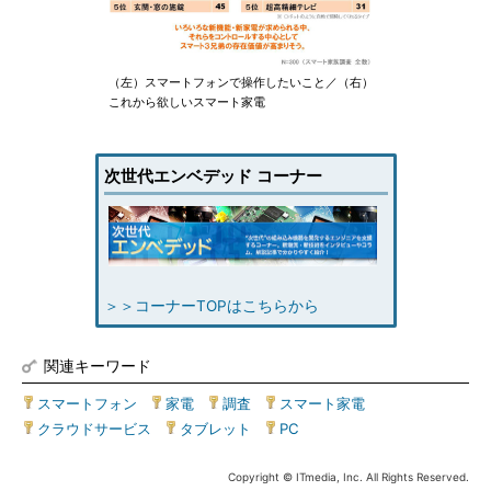
（左）スマートフォンで操作したいこと／（右）
これから欲しいスマート家電
次世代エンベデッド コーナー
＞＞コーナーTOPはこちらから
関連キーワード
スマートフォン
|
家電
|
調査
|
スマート家電
|
クラウドサービス
|
タブレット
|
PC
Copyright © ITmedia, Inc. All Rights Reserved.