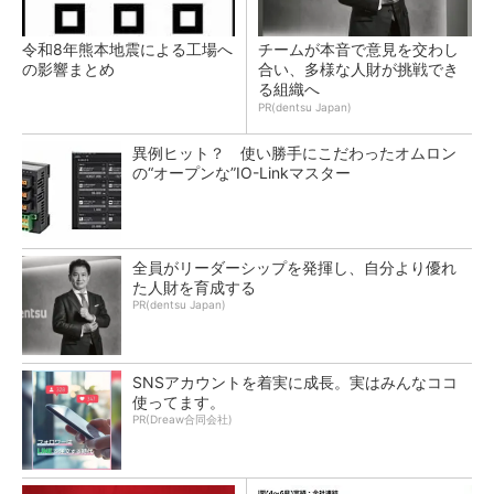
令和8年熊本地震による工場へ
チームが本音で意見を交わし
の影響まとめ
合い、多様な人財が挑戦でき
る組織へ
PR(dentsu Japan)
異例ヒット？ 使い勝手にこだわったオムロン
の“オープンな”IO-Linkマスター
全員がリーダーシップを発揮し、自分より優れ
た人財を育成する
PR(dentsu Japan)
SNSアカウントを着実に成長。実はみんなココ
使ってます。
PR(Dreaw合同会社)