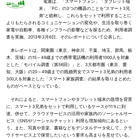
電通は、「スマートフォン」「タブレット端
末」「PC」の3つの機器のことを“スマート3兄
弟”と総称し、これらをセットで利用することに
よりもたらされるコミュニケーションの変化や、生活を取り巻く
家電や自動車、各種インフラへの影響などを探るため、利用者調
査を実施。2013年3月6日、そのレポートについて公表した。
本レポートは、関東圏（東京、神奈川、千葉、埼玉、群馬、栃
木、茨城）の15～49歳までの携帯電話機の利用者1000人を対象
とした「モバイル調査（第56回）」と、3大都市圏（東京、愛
知、大阪）の20～49歳までの既婚男女でスマート3兄弟の利用者
300人を対象とした「スマート家族調査」の結果を取りまとめた
ものがベースとなっている。
それによると、スマートフォンやタブレット端末の急増を背景
に、スマート3兄弟をセットで利用しているケースが11％に到
達。併せて、クラウドサービスの活用や家族内のソーシャルサー
ビス（SNSやソーシャルチャット）利用も増加傾向にあるとい
う。また、写真や音楽、書籍などをデジタルデータ化して、クラ
ウドサービス上で保管したいという要求も高まりを見せている。